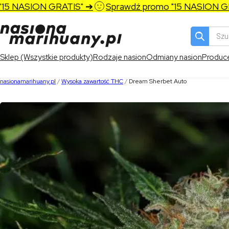
 NASION GRATIS" ➔
Sprawdź promo "15 NASION GRAT
Wyszukiw
produktó
Sklep (Wszystkie produkty)
Rodzaje nasion
Odmiany nasion
Produc
nasionamarihuany.pl
/
Wysoka zawartość THC
/
Dream Sherbet Auto