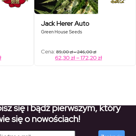
Jack Herer Auto
Green House Seeds
res
Zakres
Cena:
89,00
zł
–
246,00
zł
:
cen:
Zakres
Zakres
ł
62,30
zł
–
172,20
zł
od
cen:
cen:
00 zł
89,00 zł
od
od
do
00 zł
246,00 zł
82,60 zł
62,30 zł
do
do
223,30 zł
172,20 zł
isz się i bądź pierwszym, który
ie się o nowościach!