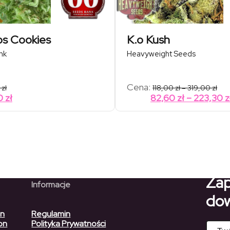
s Cookies
K.o Kush
nk
Heavyweight Seeds
Zak
Cena:
0
zł
118,00
zł
–
319,00
zł
cen
0
zł
82,60
zł
–
223,30
z
od
118,
do
319,
Zap
Informacje
dow
on
Regulamin
on
Polityka Prywatności