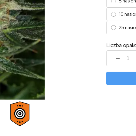
5 nasion
10 nasio
25 nasi
Liczba opak
ilość
Drea
Sherb
Auto