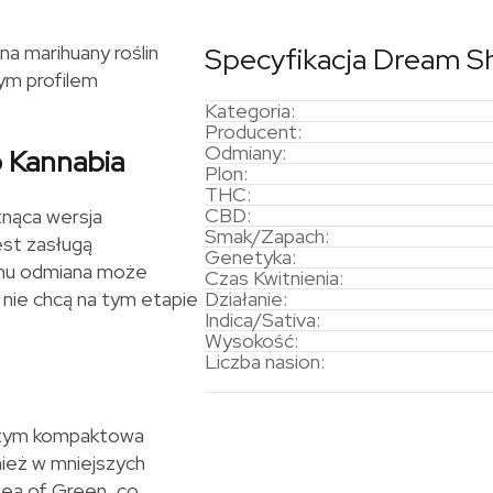
a marihuany roślin
Specyfikacja Dream S
ym profilem
Kategoria:
Producent:
Odmiany:
 Kannabia
Plon:
THC:
CBD:
nąca wersja
Smak/Zapach:
est zasługą
Genetyka:
emu odmiana może
Czas Kwitnienia:
 nie chcą na tym etapie
Działanie:
Indica/Sativa:
Wysokość:
Liczba nasion:
y tym kompaktowa
nież w mniejszych
Sea of Green, co