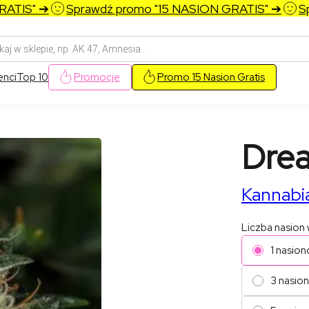
IS" ➔
Sprawdź promo "15 NASION GRATIS" ➔
Spra
arka
w
enci
Top 10
Promocje
Promo 15 Nasion Gratis
Drea
Kannabi
Liczba nasion
1 nasion
3 nasio