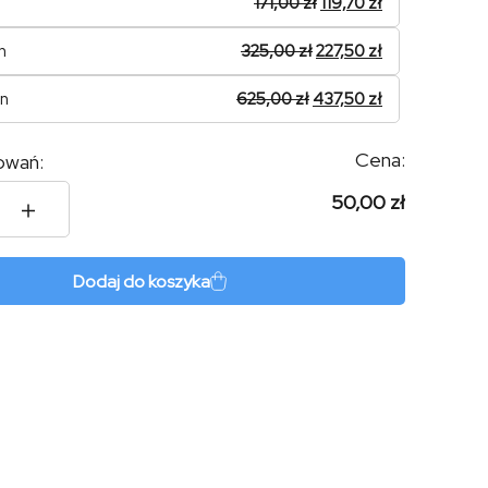
171,00
zł
119,70
zł
n
325,00
zł
227,50
zł
on
625,00
zł
437,50
zł
Cena:
owań:
50,00 zł
m
et
Dodaj do koszyka