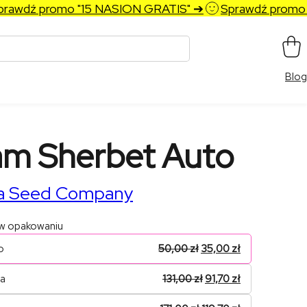
wdź promo "15 NASION GRATIS" ➔
Sprawdź promo "15
Blog
m Sherbet Auto
a Seed Company
 w opakowaniu
o
50,00
zł
35,00
zł
na
131,00
zł
91,70
zł