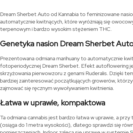
Dream Sherbet Auto od Kannabia to feminizowane nasion
automatycznie kwitnących, które wyróżniają się owocow
terpenowym i bardzo wysokim stężeniem THC.
Genetyka nasion Dream Sherbet Auto
Prezentowana odmiana marihuany to automatycznie kwit
fotoperiodycznej Dream Sherbet. Efekt autoflowering j
skrzyżowania pierwowzoru z genami Ruderalis. Dzięki t
bardziej zainteresować początkujących growerów, którzy
zajmować się ręcznym wywoływaniem kwitnienia.
Łatwa w uprawie, kompaktowa
Ta odmiana cannabis jest bardzo łatwa w uprawie, a prz
(osiąga do 1 metra wysokości), dlatego sprawdzi się rów
pomieszczeniach. Indoor zaleca się uprawę w systemie 