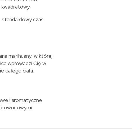
r kwadratowy.
 standardowy czas
na marihuany, w której
ica wprowadzi Cię w
e całego ciała.
owe i aromatyczne
ami owocowymi