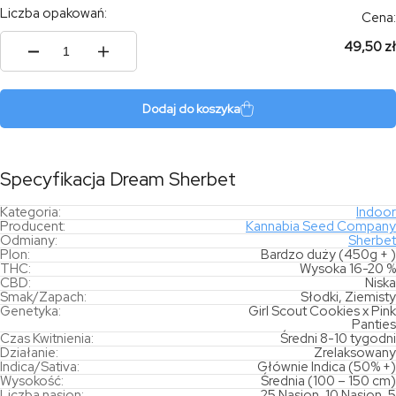
Liczba opakowań:
Cena:
49,50 zł
ilość
Dream
Sherbet
Dodaj do koszyka
Specyfikacja Dream Sherbet
Kategoria:
Indoor
Producent:
Kannabia Seed Company
Odmiany:
Sherbet
Plon:
Bardzo duży (450g + )
THC:
Wysoka 16-20 %
CBD:
Niska
Smak/Zapach:
Słodki, Ziemisty
Genetyka:
Girl Scout Cookies x Pink
Panties
Czas Kwitnienia:
Średni 8-10 tygodni
Działanie:
Zrelaksowany
Indica/Sativa:
Głównie Indica (50% +)
Wysokość:
Średnia (100 – 150 cm)
Liczba nasion:
25 Nasion, 10 Nasion, 5