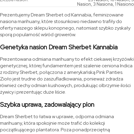
Nasion, 3 Nasiona, 1 Nasiono
Prezentujemy Dream Sherbet od Kannabia, feminizowane
nasiona marihuany, które stosunkowo niedawno trafiły do
oferty naszego sklepu konopnego, natomiast szybko zyskały
sporą popularność wśród growerów.
Genetyka nasion Dream Sherbet Kannabia
Prezentowana odmiana marihuany to efekt ciekawej krzyżówki
genetycznej, której fundamentem jest szalenie ceniona Indica
z rodziny Sherbet, połączona z amerykańską Pink Panties.
Zioło jest trudne do zaszufladkowania, ponieważ zdradza
również cechy odmian kushowych, produkując olbrzymie ilości
żywicy i prezentując duże liście.
Szybka uprawa, zadowalający plon
Dream Sherbet to łatwa w uprawie, odporna odmiana
marihuany, która spokojnie może trafić do kolekcji
początkującego plantatora. Poza ponadprzeciętną