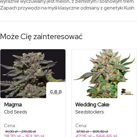
wyraźnie wyczuwalny jest melon, z ziemistym i sosnowym tłem.
Zapach przywodzi na myśl klasyczne odmiany z genetyki Kush.
Może Cię zainteresować
Magma
Wedding Cake
Cbd Seeds
Seedstockers
Cena:
Cena:
Zakres
Zakres
41,00
zł
–
219,00
zł
67,50
zł
–
809,50
zł
cen:
cen:
Zakres
Zakres
28,70
zł
–
153,30
zł
47,25
zł
–
566,65
zł