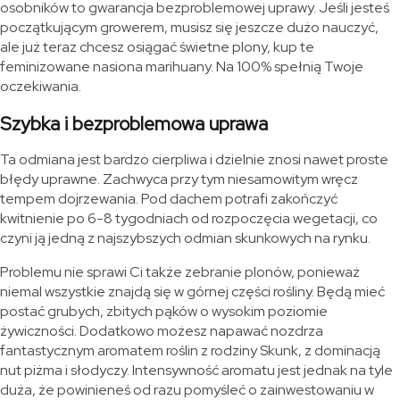
osobników to gwarancja bezproblemowej uprawy. Jeśli jesteś
początkującym growerem, musisz się jeszcze dużo nauczyć,
ale już teraz chcesz osiągać świetne plony, kup te
feminizowane nasiona marihuany. Na 100% spełnią Twoje
oczekiwania.
Szybka i bezproblemowa uprawa
Ta odmiana jest bardzo cierpliwa i dzielnie znosi nawet proste
błędy uprawne. Zachwyca przy tym niesamowitym wręcz
tempem dojrzewania. Pod dachem potrafi zakończyć
kwitnienie po 6-8 tygodniach od rozpoczęcia wegetacji, co
czyni ją jedną z najszybszych odmian skunkowych na rynku.
Problemu nie sprawi Ci także zebranie plonów, ponieważ
niemal wszystkie znajdą się w górnej części rośliny. Będą mieć
postać grubych, zbitych pąków o wysokim poziomie
żywiczności. Dodatkowo możesz napawać nozdrza
fantastycznym aromatem roślin z rodziny Skunk, z dominacją
nut piżma i słodyczy. Intensywność aromatu jest jednak na tyle
duża, że powinieneś od razu pomyśleć o zainwestowaniu w