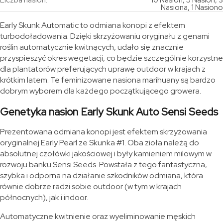
Liczba nasion:
10 Nasion, 5 Nasion, 3
Nasiona, 1 Nasiono
Early Skunk Automatic to odmiana konopi z efektem
turbodoładowania. Dzięki skrzyżowaniu oryginału z genami
roślin automatycznie kwitnących, udało się znacznie
przyspieszyć okres wegetacji, co będzie szczególnie korzystne
dla plantatorów preferujących uprawę outdoor w krajach z
krótkim latem. Te feminizowane nasiona marihuany są bardzo
dobrym wyborem dla każdego początkującego growera.
Genetyka nasion Early Skunk Auto Sensi Seeds
Prezentowana odmiana konopi jest efektem skrzyżowania
oryginalnej Early Pearl ze Skunka #1. Oba zioła należą do
absolutnej czołówki jakościowej i były kamieniem milowym w
rozwoju banku Sensi Seeds. Powstała z tego fantastyczna,
szybka i odporna na działanie szkodników odmiana, która
równie dobrze radzi sobie outdoor (w tym w krajach
północnych), jak i indoor.
Automatyczne kwitnienie oraz wyeliminowanie męskich