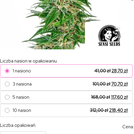
Liczba nasion w opakowaniu
1 nasiono
41,00
zł
28,70
zł
3 nasiona
101,00
zł
70,70
zł
5 nasion
168,00
zł
117,60
zł
10 nasion
312,00
zł
218,40
zł
Liczba opakowań:
Cena: