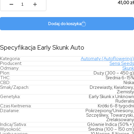
41,00 zł
ilość
Early
Skunk
Auto
Dodaj do koszyka
Specyfikacja Early Skunk Auto
Kategoria:
Automaty (Autoflowering)
Producent:
Sensi Seeds
Odmiany:
Skunk
Plon:
Duży (300 – 450 g)
THC:
Średnia 6-15%
CBD:
Niska
Smak/Zapach:
Drzewiasty, Kwiatowy,
Ziemisty
Genetyka:
Early Skunk x Unknown
Ruderalis
Czas Kwitnienia:
Krótki 6-8 tygodni
Działanie:
Pokrzepiony/Uniesiony,
Szczęśliwy, Towarzyski,
Zrelaksowany
Indica/Sativa:
Głównie Indica (50% +)
Wysokość:
Średnia (100 – 150 cm)