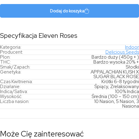
Roses
Dodaj do koszyka
Specyfikacja Eleven Roses
Kategoria:
Indoor
Producent:
Delicious Seeds
Plon:
Bardzo duży (450g + )
THC:
Bardzo wysoka 20% +
Smak/Zapach:
Słodki
Genetyka:
APPALACHIAN KUSH X
SUGAR BLACK ROSE
Czas Kwitnienia:
Krótki 6-8 tygodni
Działanie:
Śpiący, Zrelaksowany
Indica/Sativa:
100% Indica
Wysokość:
Średnia (100 – 150 cm)
Liczba nasion:
10 Nasion, 5 Nasion, 3
Nasiona
Może Cię zainteresować