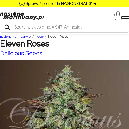
Sprawdź promo "15 NASION GRATIS" ➔
Wyszukiwarka
produktów
nasionamarihuany.pl
/
Indoor
/
Eleven Roses
Eleven Roses
Delicious Seeds