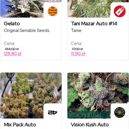
Gelato
Tani Mazar Auto #14
Original Sensible Seeds
Tanie
Cena:
Cena:
184,00
zł
17,00
zł
128,80
zł
11,90
zł
Mix Pack Auto
Vision Kush Auto