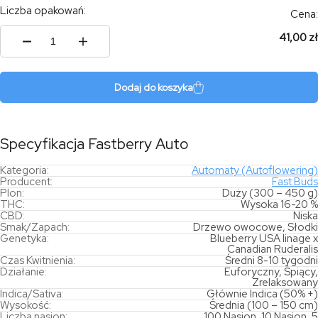
Liczba opakowań:
Cena:
41,00 zł
ilość
Fastberry
Auto
Dodaj do koszyka
Specyfikacja Fastberry Auto
Kategoria:
Automaty (Autoflowering)
Producent:
Fast Buds
Plon:
Duży (300 – 450 g)
THC:
Wysoka 16-20 %
CBD:
Niska
Smak/Zapach:
Drzewo owocowe, Słodki
Genetyka:
Blueberry USA linage x
Canadian Ruderalis
Czas Kwitnienia:
Średni 8-10 tygodni
Działanie:
Euforyczny, Śpiący,
Zrelaksowany
Indica/Sativa:
Głównie Indica (50% +)
Wysokość:
Średnia (100 – 150 cm)
Liczba nasion:
100 Nasion, 10 Nasion, 5