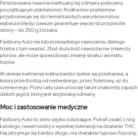
Feminizowane nasiona marihuany tej odmiany polecamy
początkującym plantatorom. Roślina bez problemów
przystosowuje się do niemal każdych warunków indoor,
wybacza błędy i zawsze gwarantuje więcej niż przyzwoite
zbiory – do 250 g z krzaka.
Fastburry Auto nie lubi przesadnego nawożenia, dlatego
trzeba z tym uważać. Zbyt duża ilość nawozów nie zniweczy
plonów, ale może spowodować zmianę smaku i aromatu
topów.
W okresie kwitnienia roślina bardzo ładnie się przebarwia, a
kolory przechodzą od niebieskiego, przez fioletowy, aż do
czerwonego. Przez cały czas unosi się także znakomity zapach
dzikich jagód, który jest wizytówką odmiany.
Moc i zastosowanie medyczne
Fastburry Auto to zioło ciężko odurzające. Potrafi zwalić z nóg
każdego, nawet osoby o wysokiej tolerancji na działanie THC.
Haj utrzymuje się bardzo długo, ma charakter typowo fizyczny,