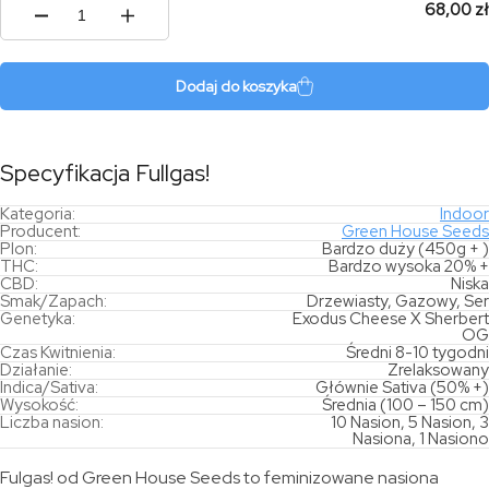
68,00 zł
ilość
Fullgas!
Dodaj do koszyka
Specyfikacja Fullgas!
Kategoria:
Indoor
Producent:
Green House Seeds
Plon:
Bardzo duży (450g + )
THC:
Bardzo wysoka 20% +
CBD:
Niska
Smak/Zapach:
Drzewiasty, Gazowy, Ser
Genetyka:
Exodus Cheese X Sherbert
OG
Czas Kwitnienia:
Średni 8-10 tygodni
Działanie:
Zrelaksowany
Indica/Sativa:
Głównie Sativa (50% +)
Wysokość:
Średnia (100 – 150 cm)
Liczba nasion:
10 Nasion, 5 Nasion, 3
Nasiona, 1 Nasiono
Fulgas! od Green House Seeds to feminizowane nasiona