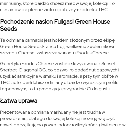
marihuany, które bardzo chcesz mieć w swojej kolekcji. To
niesamowicie plenne zioło o potężnym ładunku THC.
Pochodzenie nasion Fullgas! Green House
Seeds
Ta odmiana cannabis jest hołdem złożonym przez ekipę
Green House Seeds Franco Loji, wielkiemu zwolennikowi
szczepu Cheese, zwłaszcza wariantu Exodus Cheese.
Genetyka Exodus Cheese została skrzyżowana z Sunset
Sherbet i Diagonal OG, co pozwoliło dodać nut gazowych i
uzyskać atrakcyjne w smaku i aromacie, a przy tym obfite w
THC zioło. Jeśli lubisz odmiany o bardzo wyrazistym profilu
terpenowym, to ta propozycja przypadnie Ci do gustu.
Łatwa uprawa
Prezentowana odmiana marihuany nie jest trudna w
prowadzeniu, dlatego do swojej kolekcji może ją włączyć
nawet początkujący grower. Indoor rośliny kończą kwitnienie w