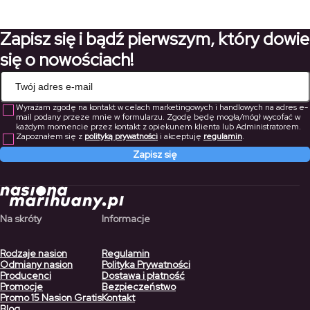
242,90 zł
410,00 zł
37,80 zł
44,10 zł
do
do
Zapisz się i bądź pierwszym, który dowie
170,03 zł
287,00 zł
się o nowościach!
Wyrażam zgodę na kontakt w celach marketingowych i handlowych na adres e-
mail podany przeze mnie w formularzu. Zgodę będę mogła/mógł wycofać w
każdym momencie przez kontakt z opiekunem klienta lub Administratorem.
Zapoznałem się z
polityką prywatności
i akceptuję
regulamin
.
Zapisz się
Na skróty
Informacje
Rodzaje nasion
Regulamin
Odmiany nasion
Polityka Prywatności
Producenci
Dostawa i płatność
Promocje
Bezpieczeństwo
Promo 15 Nasion Gratis
Kontakt
Blog