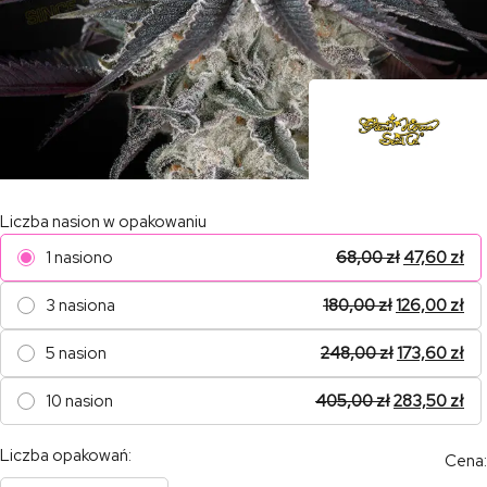
Liczba nasion w opakowaniu
1 nasiono
68,00
zł
47,60
zł
3 nasiona
180,00
zł
126,00
zł
5 nasion
248,00
zł
173,60
zł
10 nasion
405,00
zł
283,50
zł
Liczba opakowań:
Cena: