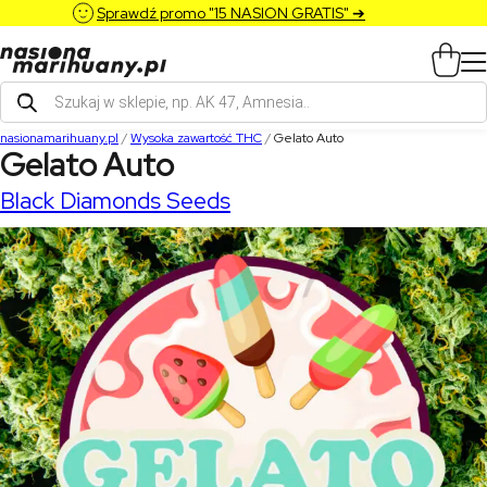
Sprawdź promo "15 NASION GRATIS" ➔
Wyszukiwarka
produktów
nasionamarihuany.pl
/
Wysoka zawartość THC
/
Gelato Auto
Gelato Auto
Black Diamonds Seeds