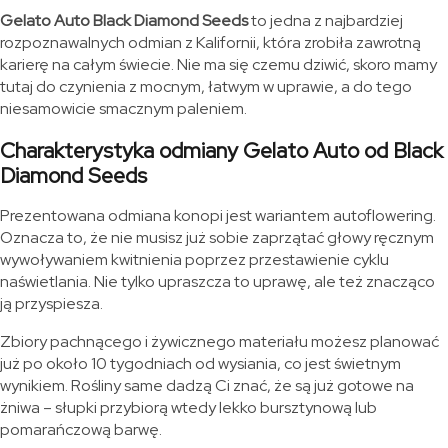
Gelato Auto Black Diamond Seeds
to jedna z najbardziej
rozpoznawalnych odmian z Kalifornii, która zrobiła zawrotną
karierę na całym świecie. Nie ma się czemu dziwić, skoro mamy
tutaj do czynienia z mocnym, łatwym w uprawie, a do tego
niesamowicie smacznym paleniem.
Charakterystyka odmiany Gelato Auto od Black
Diamond Seeds
Prezentowana odmiana konopi jest wariantem autoflowering.
Oznacza to, że nie musisz już sobie zaprzątać głowy ręcznym
wywoływaniem kwitnienia poprzez przestawienie cyklu
naświetlania. Nie tylko upraszcza to uprawę, ale też znacząco
ją przyspiesza.
Zbiory pachnącego i żywicznego materiału możesz planować
już po około 10 tygodniach od wysiania, co jest świetnym
wynikiem. Rośliny same dadzą Ci znać, że są już gotowe na
żniwa – słupki przybiorą wtedy lekko bursztynową lub
pomarańczową barwę.