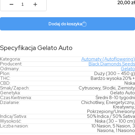
20,00 zł
ilość
Gelato
Auto
Dodaj do koszyka
Specyfikacja Gelato Auto
Kategoria:
Automaty (Autoflowering)
Producent:
Black Diamonds Seeds
Odmiany:
Gelato
Plon:
Duży (300 – 450 g)
THC:
Bardzo wysoka 20% +
CBD:
Niska
Smak/Zapach:
Cytrusowy, Słodki, Ziemisty
Genetyka:
Gelato Auto
Czas Kwitnienia:
Średni 8-10 tygodni
Działanie:
Chichotliwy, Energetyczny,
Kreatywny,
Pokrzepiony/Uniesiony
Indica/Sativa:
50% Indica / 50% Sativa
Wysokość:
Niska (30 – 100 cm)
Liczba nasion:
10 Nasion, 5 Nasion, 3
Nasiona, 1 Nasiono