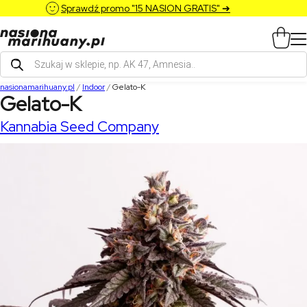
Sprawdź promo "15 NASION GRATIS" ➔
Wyszukiwarka
produktów
nasionamarihuany.pl
/
Indoor
/
Gelato-K
Gelato-K
Kannabia Seed Company