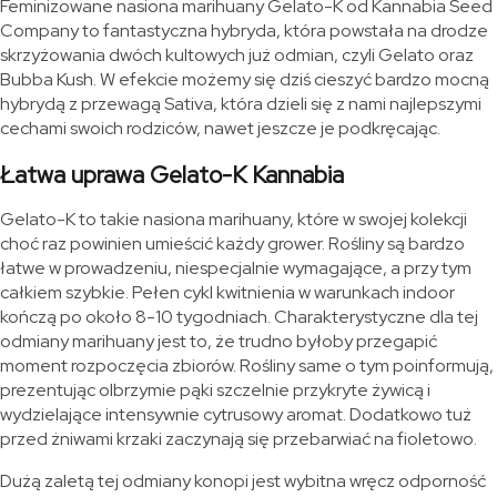
Feminizowane nasiona marihuany Gelato-K od Kannabia Seed
Company to fantastyczna hybryda, która powstała na drodze
skrzyżowania dwóch kultowych już odmian, czyli Gelato oraz
Bubba Kush. W efekcie możemy się dziś cieszyć bardzo mocną
hybrydą z przewagą Sativa, która dzieli się z nami najlepszymi
cechami swoich rodziców, nawet jeszcze je podkręcając.
Łatwa uprawa Gelato-K Kannabia
Gelato-K to takie nasiona marihuany, które w swojej kolekcji
choć raz powinien umieścić każdy grower. Rośliny są bardzo
łatwe w prowadzeniu, niespecjalnie wymagające, a przy tym
całkiem szybkie. Pełen cykl kwitnienia w warunkach indoor
kończą po około 8-10 tygodniach. Charakterystyczne dla tej
odmiany marihuany jest to, że trudno byłoby przegapić
moment rozpoczęcia zbiorów. Rośliny same o tym poinformują,
prezentując olbrzymie pąki szczelnie przykryte żywicą i
wydzielające intensywnie cytrusowy aromat. Dodatkowo tuż
przed żniwami krzaki zaczynają się przebarwiać na fioletowo.
Dużą zaletą tej odmiany konopi jest wybitna wręcz odporność