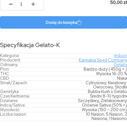
50,00 zł
ilość
Gelato-
K
Dodaj do koszyka
Specyfikacja Gelato-K
Kategoria:
Indoor
Producent:
Kannabia Seed Company
Odmiany:
Gelato
Plon:
Bardzo duży (450g + )
THC:
Wysoka 16-20 %
CBD:
Niska
Smak/Zapach:
Cytrusowy, Kwiatowy,
Owocowy, Słodki
Genetyka:
Bubba Kush x Gelato
Czas Kwitnienia:
Średni 8-10 tygodni
Działanie:
Szczęśliwy, Zrelaksowany
Indica/Sativa:
Głównie Sativa (50% +)
Wysokość:
Wysoka (150 – 200 cm)
Liczba nasion:
10 Nasion, 5 Nasion, 3
Nasiona, 1 Nasiono