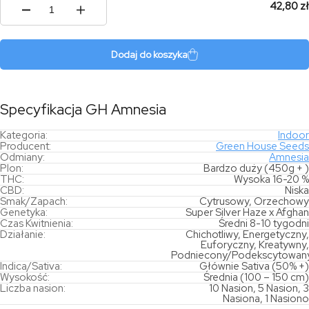
42,80 zł
ilość
GH
Amnesia
Dodaj do koszyka
Specyfikacja GH Amnesia
Kategoria:
Indoor
Producent:
Green House Seeds
Odmiany:
Amnesia
Plon:
Bardzo duży (450g + )
THC:
Wysoka 16-20 %
CBD:
Niska
Smak/Zapach:
Cytrusowy, Orzechowy
Genetyka:
Super Silver Haze x Afghan
Czas Kwitnienia:
Średni 8-10 tygodni
Działanie:
Chichotliwy, Energetyczny,
Euforyczny, Kreatywny,
Podniecony/Podekscytowan
Indica/Sativa:
Głównie Sativa (50% +)
Wysokość:
Średnia (100 – 150 cm)
Liczba nasion:
10 Nasion, 5 Nasion, 3
Nasiona, 1 Nasiono