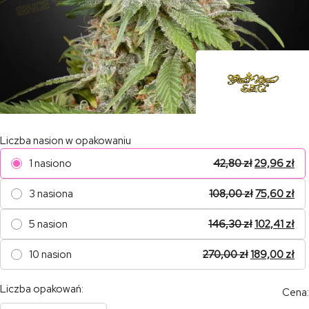
Liczba nasion w opakowaniu
1 nasiono
42,80
zł
29,96
zł
3 nasiona
108,00
zł
75,60
zł
5 nasion
146,30
zł
102,41
zł
10 nasion
270,00
zł
189,00
zł
Liczba opakowań:
Cena: