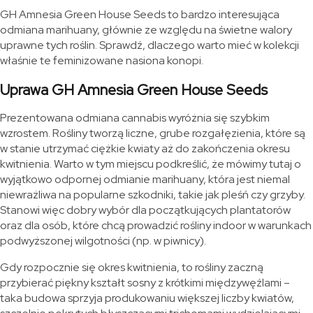
GH Amnesia Green House Seeds to bardzo interesująca
odmiana marihuany, głównie ze względu na świetne walory
uprawne tych roślin. Sprawdź, dlaczego warto mieć w kolekcji
właśnie te feminizowane nasiona konopi.
Uprawa GH Amnesia Green House Seeds
Prezentowana odmiana cannabis wyróżnia się szybkim
wzrostem. Rośliny tworzą liczne, grube rozgałęzienia, które są
w stanie utrzymać ciężkie kwiaty aż do zakończenia okresu
kwitnienia. Warto w tym miejscu podkreślić, że mówimy tutaj o
wyjątkowo odpornej odmianie marihuany, która jest niemal
niewrażliwa na popularne szkodniki, takie jak pleśń czy grzyby.
Stanowi więc dobry wybór dla początkujących plantatorów
oraz dla osób, które chcą prowadzić rośliny indoor w warunkach
podwyższonej wilgotności (np. w piwnicy).
Gdy rozpocznie się okres kwitnienia, to rośliny zaczną
przybierać piękny kształt sosny z krótkimi międzywęźlami –
taka budowa sprzyja produkowaniu większej liczby kwiatów,