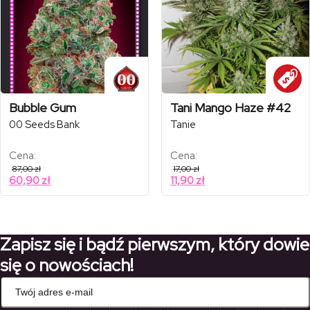
Bubble Gum
Tani Mango Haze #42
00 Seeds Bank
Tanie
Cena:
Cena:
87,00
zł
17,00
zł
60,90
zł
11,90
zł
Zapisz się i bądź pierwszym, który dowie
się o nowościach!