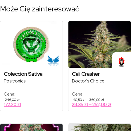
Może Cię zainteresować
Coleccion Sativa
Cali Crasher
Positronics
Doctor's Choice
Cena:
Cena:
Zakres
246,00
zł
40,50
zł
–
360,00
zł
cen:
Zakres
172,20
zł
28,35
zł
–
252,00
zł
od
cen:
40,50 zł
od
do
360,00 zł
28,35 zł
do
252,00 zł