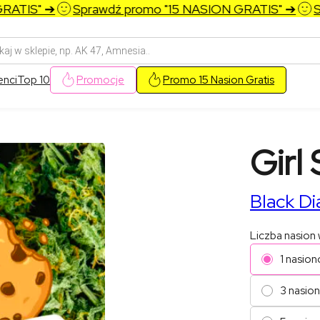
TIS" ➔
Sprawdź promo "15 NASION GRATIS" ➔
Spra
arka
w
enci
Top 10
Promocje
Promo 15 Nasion Gratis
Girl
Black D
Liczba nasion
1 nasion
3 nasio