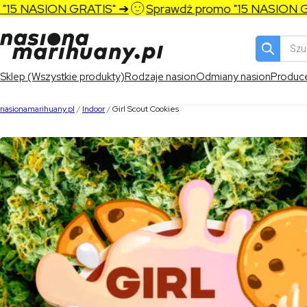
5 NASION GRATIS" ➔
Sprawdź promo "15 NASION GRA
Wyszukiw
produktó
Sklep (Wszystkie produkty)
Rodzaje nasion
Odmiany nasion
Produc
nasionamarihuany.pl
/
Indoor
/
Girl Scout Cookies