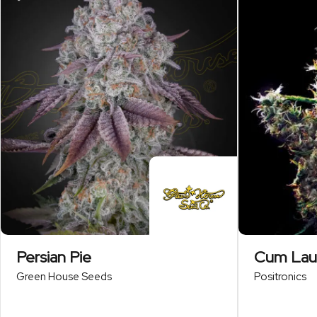
Persian Pie
Cum La
Green House Seeds
Positronics