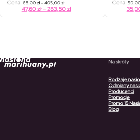
Zakres
Cena:
Cena:
68,00
zł
–
405,00
zł
50,0
cen:
Zakres
47,60
zł
–
283,50
zł
35,0
od
cen:
68,00 zł
od
do
405,00 zł
47,60 zł
do
283,50 zł
Na skróty
Rodzaje nasi
Odmiany nasi
Producenci
Promocje
Promo 15 Nasi
Blog