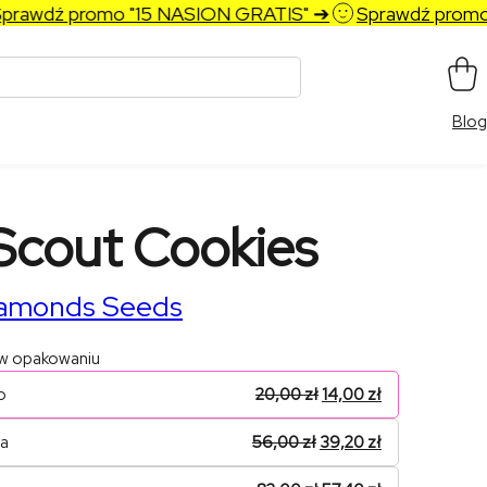
wdź promo "15 NASION GRATIS" ➔
Sprawdź promo "1
Blog
 Scout Cookies
iamonds Seeds
 w opakowaniu
o
20,00
zł
14,00
zł
na
56,00
zł
39,20
zł