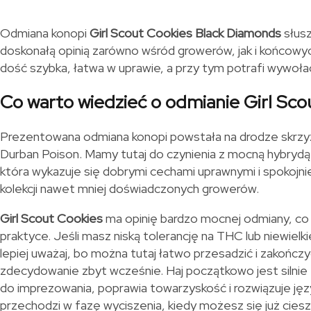
Odmiana konopi
Girl Scout Cookies Black Diamonds
słusz
doskonałą opinią zarówno wśród growerów, jak i końcowy
dość szybka, łatwa w uprawie, a przy tym potrafi wywołać
Co warto wiedzieć o odmianie Girl Sco
Prezentowana odmiana konopi powstała na drodze skrz
Durban Poison. Mamy tutaj do czynienia z mocną hybrydą 
która wykazuje się dobrymi cechami uprawnymi i spokojn
kolekcji nawet mniej doświadczonych growerów.
Girl Scout Cookies
ma opinię bardzo mocnej odmiany, co 
praktyce. Jeśli masz niską tolerancję na THC lub niewielk
lepiej uważaj, bo można tutaj łatwo przesadzić i zakończ
zdecydowanie zbyt wcześnie. Haj początkowo jest silnie
do imprezowania, poprawia towarzyskość i rozwiązuje ję
przechodzi w fazę wyciszenia, kiedy możesz się już cies