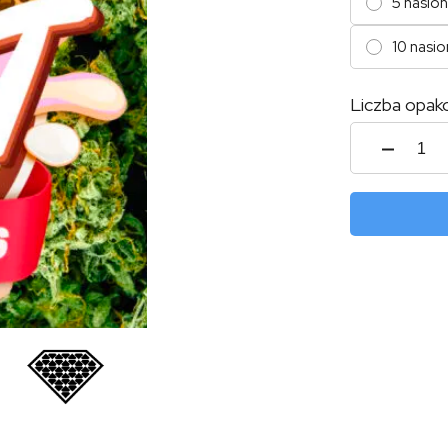
5 nasion
10 nasio
Liczba opak
ilość
Girl
Scout
Cooki