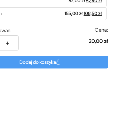
82,00
zł
57,40
zł
n
155,00
zł
108,50
zł
Cena:
owań:
20,00 zł
Dodaj do koszyka
es