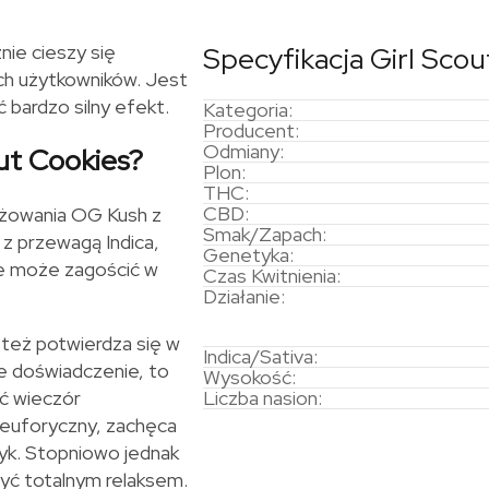
nie cieszy się
Specyfikacja Girl Scou
ch użytkowników. Jest
 bardzo silny efekt.
Kategoria:
Producent:
Odmiany:
ut Cookies?
Plon:
THC:
CBD:
yżowania OG Kush z
Smak/Zapach:
z przewagą Indica,
Genetyka:
ie może zagościć w
Czas Kwitnienia:
Działanie:
też potwierdza się w
Indica/Sativa:
ie doświadczenie, to
Wysokość:
yć wieczór
Liczba nasion:
 euforyczny, zachęca
zyk. Stopniowo jednak
zyć totalnym relaksem.