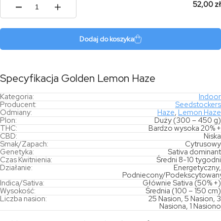
52,00 zł
ilość
Golden
Lemon
Haze
Dodaj do koszyka
Specyfikacja Golden Lemon Haze
Kategoria:
Indoor
Producent:
Seedstockers
Odmiany:
Haze
,
Lemon Haze
Plon:
Duży (300 – 450 g)
THC:
Bardzo wysoka 20% +
CBD:
Niska
Smak/Zapach:
Cytrusowy
Genetyka:
Sativa dominant
Czas Kwitnienia:
Średni 8-10 tygodni
Działanie:
Energetyczny,
Podniecony/Podekscytowan
Indica/Sativa:
Głównie Sativa (50% +)
Wysokość:
Średnia (100 – 150 cm)
Liczba nasion:
25 Nasion, 5 Nasion, 3
Nasiona, 1 Nasiono