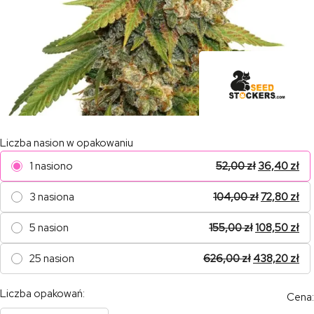
Liczba nasion w opakowaniu
1 nasiono
52,00
zł
36,40
zł
3 nasiona
104,00
zł
72,80
zł
5 nasion
155,00
zł
108,50
zł
25 nasion
626,00
zł
438,20
zł
Liczba opakowań:
Cena: