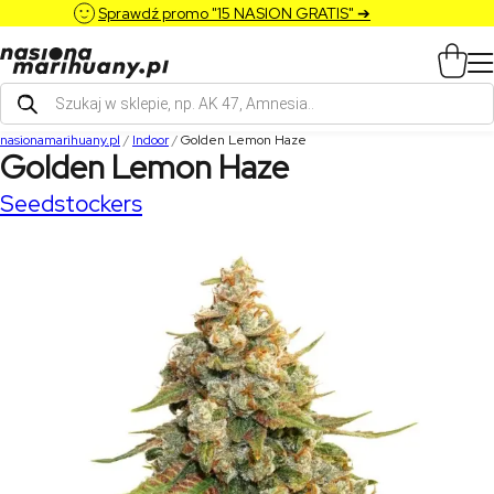
Sprawdź promo "15 NASION GRATIS" ➔
Wyszukiwarka
produktów
nasionamarihuany.pl
/
Indoor
/
Golden Lemon Haze
Golden Lemon Haze
Seedstockers