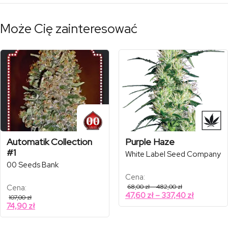
Może Cię zainteresować
Automatik Collection
Purple Haze
#1
White Label Seed Company
00 Seeds Bank
Cena:
Zakres
Cena:
68,00
zł
–
482,00
zł
cen:
Zakres
47,60
zł
–
337,40
zł
107,00
zł
od
cen:
74,90
zł
68,00 zł
od
do
482,00 zł
47,60 zł