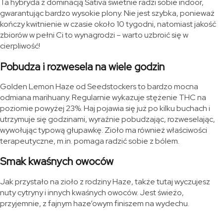
Ta hybryda z dominacją Sativa świetnie radzi sobie indoor,
gwarantując bardzo wysokie plony. Nie jest szybka, ponieważ
kończy kwitnienie w czasie około 10 tygodni, natomiast jakość
zbiorów w pełni Ci to wynagrodzi – warto uzbroić się w
cierpliwość!
Pobudza i rozwesela na wiele godzin
Golden Lemon Haze od Seedstockers to bardzo mocna
odmiana marihuany. Regularnie wykazuje stężenie THC na
poziomie powyżej 23%. Haj pojawia się już po kilku buchach i
utrzymuje się godzinami, wyraźnie pobudzając, rozweselając,
wywołując typową głupawkę. Zioło ma również właściwości
terapeutyczne, m.in. pomaga radzić sobie z bólem.
Smak kwaśnych owoców
Jak przystało na zioło z rodziny Haze, także tutaj wyczujesz
nuty cytryny i innych kwaśnych owoców. Jest świeżo,
przyjemnie, z fajnym haze’owym finiszem na wydechu.