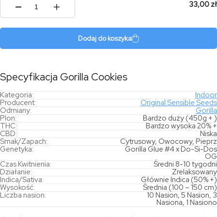
33,00 zł
ilość
Gorilla
Cookies
Dodaj do koszyka
Specyfikacja Gorilla Cookies
Kategoria:
Indoor
Producent:
Original Sensible Seeds
Odmiany:
Gorilla
Plon:
Bardzo duży (450g + )
THC:
Bardzo wysoka 20% +
CBD:
Niska
Smak/Zapach:
Cytrusowy, Owocowy, Pieprz
Genetyka:
Gorilla Glue #4 x Do-Si-Dos
OG
Czas Kwitnienia:
Średni 8-10 tygodni
Działanie:
Zrelaksowany
Indica/Sativa:
Głównie Indica (50% +)
Wysokość:
Średnia (100 – 150 cm)
Liczba nasion:
10 Nasion, 5 Nasion, 3
Nasiona, 1 Nasiono