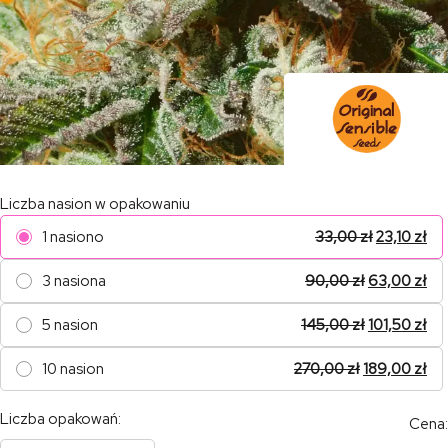
Liczba nasion w opakowaniu
1 nasiono
33,00
zł
23,10
zł
3 nasiona
90,00
zł
63,00
zł
5 nasion
145,00
zł
101,50
zł
10 nasion
270,00
zł
189,00
zł
Liczba opakowań:
Cena: