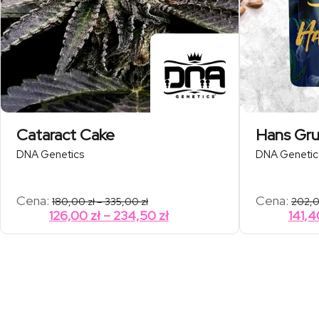
Cataract Cake
Hans Gr
DNA Genetics
DNA Genetic
Zakres
Cena:
Cena:
180,00
zł
–
335,00
zł
202,
cen:
Zakres
126,00
zł
–
234,50
zł
141,
od
cen:
180,00 zł
od
do
335,00 zł
126,00 zł
do
234,50 zł