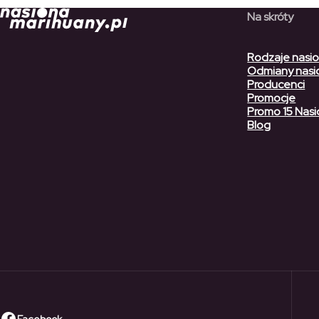
Na skróty
Rodzaje nasi
Odmiany nasi
Producenci
Promocje
Promo 15 Nasi
Blog