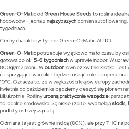
Green-O-Matic
od
Green House Seeds
to roślina idealn
hodowców - jedna z
najszybszych
odmian autoflowering, 
tygodniach.
Cechy charakterystyczne Green-O-Matic AUTO
Green-O-Matic
potrzebuje wyjątkowo mało czasu by osią
gotowa po ok.
5-6 tygodniach
w uprawie indoor. W upraw
800gr/m2 plonu. W
outdoor
również kwitnie krótko i jes
niesprzyjające warunki - będzie rosnąć o ile temperatura 
10°C. Oznacza to, że w większości krajów europy zachodn
kwietnia do października będziemy cieszyć się plonem na
kilkukrotnie. Rośliny
u
rosną praktycznie wszędzie
: parapet
to idealne środowiska. Są niskie i zbite, wydzielają
słodki,
podbity ostrzejszą nutą.
Odmiana ta jest głównie indicą (80%), ale przy THC na p