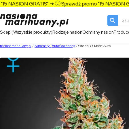
5 NASION GRATIS" ➔
Sprawdź promo "15 NASION GRA
Wyszukiw
produktó
Sklep (Wszystkie produkty)
Rodzaje nasion
Odmiany nasion
Produc
nasionamarihuany.pl
/
Automaty (Autoflowering)
/
Green-O-Matic Auto