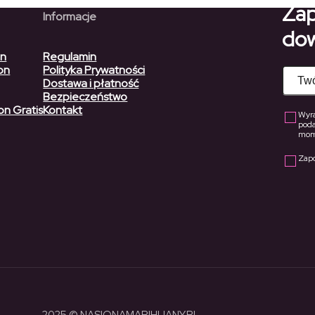
Zap
Informacje
dow
on
Regulamin
on
Polityka Prywatności
Dostawa i płatność
Bezpieczeństwo
on Gratis
Kontakt
Wyra
pod
mome
Zap