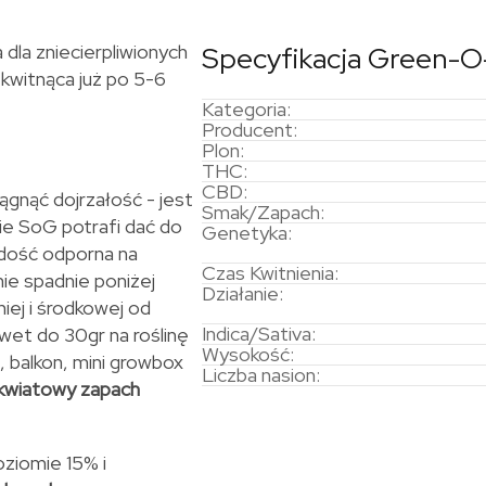
a dla zniecierpliwionych
Specyfikacja Green-O
kwitnąca już po 5-6
Kategoria:
Producent:
Plon:
THC:
CBD:
gnąć dojrzałość - jest
Smak/Zapach:
ie SoG potrafi dać do
Genetyka:
t dość odporna na
Czas Kwitnienia:
nie spadnie poniżej
Działanie:
iej i środkowej od
Indica/Sativa:
wet do 30gr na roślinę
Wysokość:
, balkon, mini growbox
Liczba nasion:
 kwiatowy zapach
oziomie 15% i