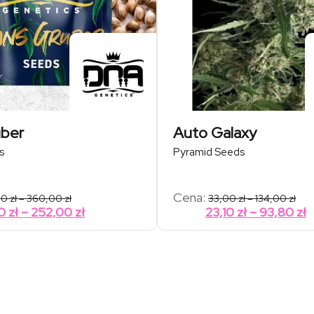
uber
Auto Galaxy
s
Pyramid Seeds
Zakres
Zak
Cena:
00
zł
–
360,00
zł
33,00
zł
–
134,00
zł
cen:
cen
Zakres
Z
40
zł
–
252,00
zł
23,10
zł
–
93,80
zł
od
od
cen:
c
202,00 zł
33,0
od
o
do
do
360,00 zł
134,
141,40 zł
2
do
d
252,00 zł
9