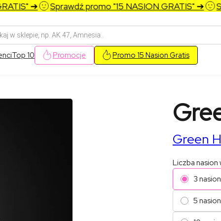
TIS" ➔
Sprawdź promo "15 NASION GRATIS" ➔
Spr
arka
w
enci
Top 10
Promocje
Promo 15 Nasion Gratis
Gre
Green H
Liczba nasion
3 nasio
5 nasion