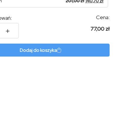
n
201,00
zł
140,70
zł
Cena:
owań:
77,00 zł
-
Dodaj do koszyka