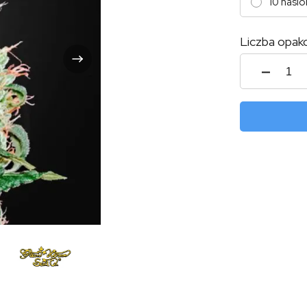
10 nasio
Liczba opak
ilość
Green
O-
Matic
Auto