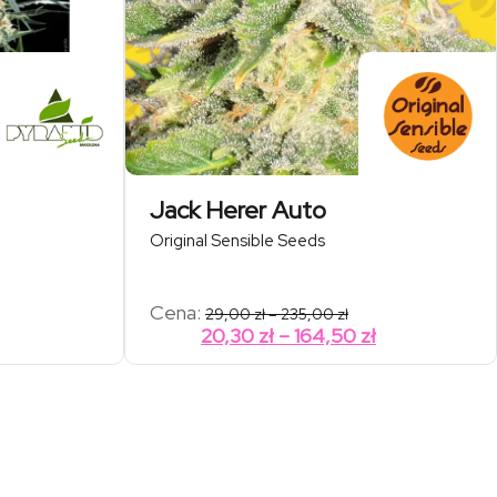
Jack Herer Auto
Original Sensible Seeds
res
Zakres
Cena:
29,00
zł
–
235,00
zł
:
cen:
akres
Zakres
20,30
zł
–
164,50
zł
od
en:
cen:
0 zł
29,00 zł
d
od
do
00 zł
235,00 zł
3,10 zł
20,30 zł
o
do
3,80 zł
164,50 zł