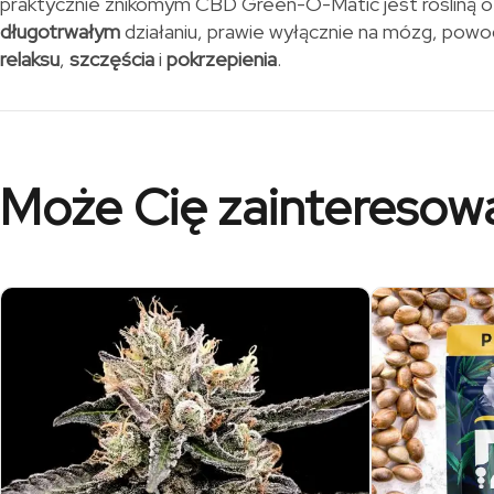
praktycznie znikomym CBD Green-O-Matic jest rośliną 
długotrwałym
działaniu, prawie wyłącznie na mózg, powo
relaksu
,
szczęścia
i
pokrzepienia
.
Może Cię zainteresow