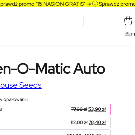
awdź promo "15 NASION GRATIS" ➔
Sprawdź promo "
Blog
en-O-Matic Auto
ouse Seeds
 w opakowaniu
na
77,00
zł
53,90
zł
112,00
zł
78,40
zł