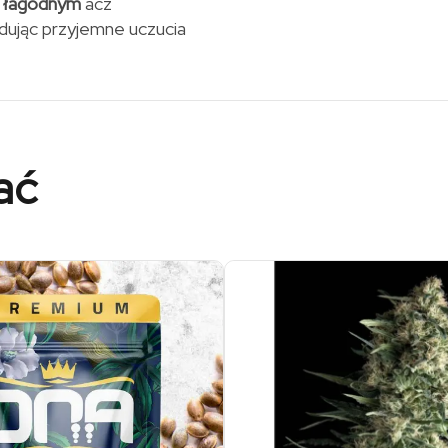
o
łagodnym
acz
dując przyjemne uczucia
ać