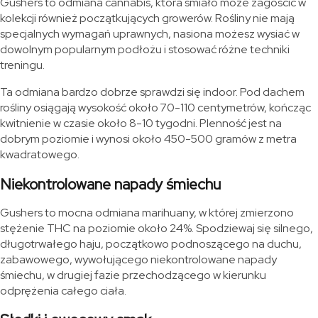
Gushers to odmiana cannabis, która śmiało może zagościć w
kolekcji również początkujących growerów. Rośliny nie mają
specjalnych wymagań uprawnych, nasiona możesz wysiać w
dowolnym popularnym podłożu i stosować różne techniki
treningu.
Ta odmiana bardzo dobrze sprawdzi się indoor. Pod dachem
rośliny osiągają wysokość około 70-110 centymetrów, kończąc
kwitnienie w czasie około 8-10 tygodni. Plenność jest na
dobrym poziomie i wynosi około 450-500 gramów z metra
kwadratowego.
Niekontrolowane napady śmiechu
Gushers to mocna odmiana marihuany, w której zmierzono
stężenie THC na poziomie około 24%. Spodziewaj się silnego,
długotrwałego haju, początkowo podnoszącego na duchu,
zabawowego, wywołującego niekontrolowane napady
śmiechu, w drugiej fazie przechodzącego w kierunku
odprężenia całego ciała.