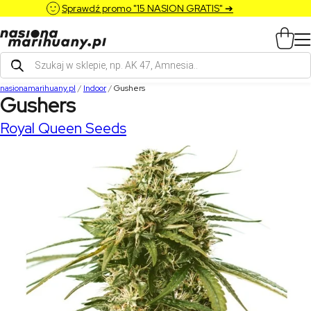
Sprawdź promo "15 NASION GRATIS" ➔
Wyszukiwarka
produktów
nasionamarihuany.pl
/
Indoor
/
Gushers
Gushers
Royal Queen Seeds