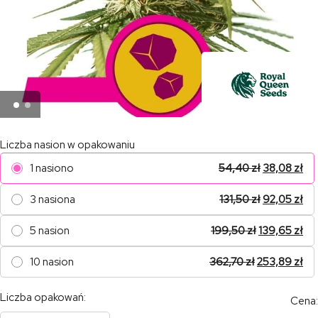
Liczba nasion w opakowaniu
1 nasiono
54,40
zł
38,08
zł
3 nasiona
131,50
zł
92,05
zł
5 nasion
199,50
zł
139,65
zł
10 nasion
362,70
zł
253,89
zł
Liczba opakowań:
Cena: