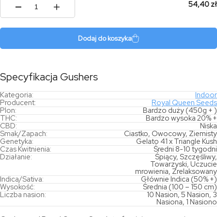
54,40 zł
ilość
Gushers
Dodaj do koszyka
Specyfikacja Gushers
Kategoria:
Indoor
Producent:
Royal Queen Seeds
Plon:
Bardzo duży (450g + )
THC:
Bardzo wysoka 20% +
CBD:
Niska
Smak/Zapach:
Ciastko, Owocowy, Ziemisty
Genetyka:
Gelato 41 x Triangle Kush
Czas Kwitnienia:
Średni 8-10 tygodni
Działanie:
Śpiący, Szczęśliwy,
Towarzyski, Uczucie
mrowienia, Zrelaksowany
Indica/Sativa:
Głównie Indica (50% +)
Wysokość:
Średnia (100 – 150 cm)
Liczba nasion:
10 Nasion, 5 Nasion, 3
Nasiona, 1 Nasiono