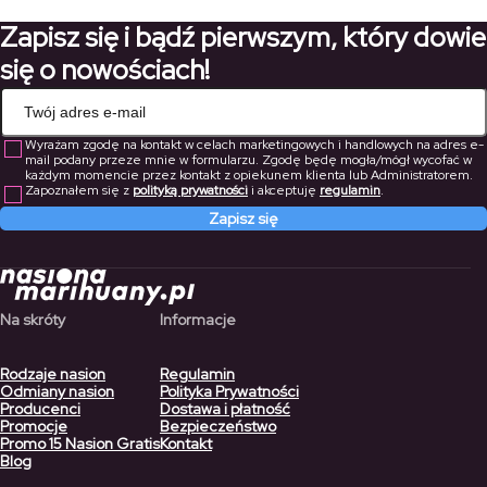
do
Zapisz się i bądź pierwszym, który dowie
234,50 zł
się o nowościach!
Wyrażam zgodę na kontakt w celach marketingowych i handlowych na adres e-
mail podany przeze mnie w formularzu. Zgodę będę mogła/mógł wycofać w
każdym momencie przez kontakt z opiekunem klienta lub Administratorem.
Zapoznałem się z
polityką prywatności
i akceptuję
regulamin
.
Zapisz się
Na skróty
Informacje
Rodzaje nasion
Regulamin
Odmiany nasion
Polityka Prywatności
Producenci
Dostawa i płatność
Promocje
Bezpieczeństwo
Promo 15 Nasion Gratis
Kontakt
Blog