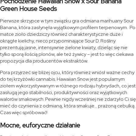
Pochodzenie Hawaiian Snow x Sour Banana
Green House Seeds
Pierwsze skrzypce w tym związku gra odmiana marihuany Sour
Banana, która zasłynęła wyjątkowym profilem terpenowym. Po
matce zioło dziedziczy również charakterystyczne duże i
okrągłe kielichy, nieco przypominające Sour D. Rośliny
prezentują jasne, intensywnie zielone kwiaty, dzieląc się nie
tylko sporą ilością plonów, ale też żywicy – jest to więc ciekawa
propozycja dla producentów ekstraktów.
Pora przyjrzeć się bliżej ojcu, który również wniósł ważne cechy
do tej krzyżówki cannabis. Hawaiian Snow jest popularnym
ziołem wykorzystywanym w różnego rodzaju hybrydach, co jest
zasługą jego stabilności, produktywności oraz wyjątkowych
walorów smakowych. Pewnie nigdy wcześniej nie zdarzyło Ci się
mieć do czynienia z odmianą, która smakuje… prażoną cebulką.
Czas więc spróbować!
Mocne, euforyczne działanie