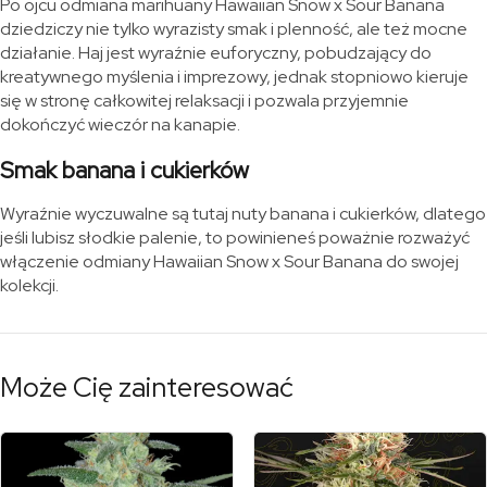
Po ojcu odmiana marihuany Hawaiian Snow x Sour Banana
dziedziczy nie tylko wyrazisty smak i plenność, ale też mocne
działanie. Haj jest wyraźnie euforyczny, pobudzający do
kreatywnego myślenia i imprezowy, jednak stopniowo kieruje
się w stronę całkowitej relaksacji i pozwala przyjemnie
dokończyć wieczór na kanapie.
Smak banana i cukierków
Wyraźnie wyczuwalne są tutaj nuty banana i cukierków, dlatego
jeśli lubisz słodkie palenie, to powinieneś poważnie rozważyć
włączenie odmiany Hawaiian Snow x Sour Banana do swojej
kolekcji.
Może Cię zainteresować