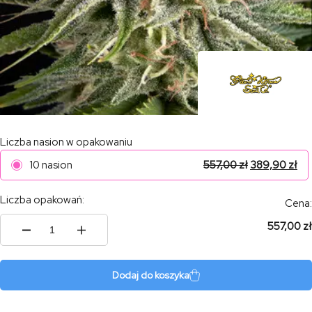
Liczba nasion w opakowaniu
10 nasion
557,00
zł
389,90
zł
Liczba opakowań:
Cena:
557,00 zł
ilość
Hawaiian
Snow
x
Dodaj do koszyka
Sour
Banana