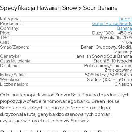
Specyfikacja Hawaiian Snow x Sour Banana
Kategoria:
Indoor
Producent:
Green House Seeds
Odmiany:
Banana
Plon:
Duży (300 – 450 g)
THC:
Wysoka 16-20 %
CBD:
Niska
Smak/Zapach:
Banan, Owocowy, Słodki,
Ziemisty
Genetyka:
Hawaiian Snow x Sour Banana
Czas Kwitnienia:
Średni 8-10 tygodni
Działanie:
Pokrzepiony/Uniesiony,
Zrelaksowany
Indica/Sativa:
50% Indica / 50% Sativa
Wysokość:
Średnia (100 – 150 cm)
Liczba nasion:
10 Nasion
Odmiana konopi Hawaiian Snow x Sour Banana to jedna z tych
propozycji w ofercie renomowanego banku Green House
Seeds, obok których trudno przejść obojętnie. Ekipa
skrzyżowała tutaj geny bardzo szanowanych odmian,
uzyskując świetny efekt końcowy. Sprawdź.