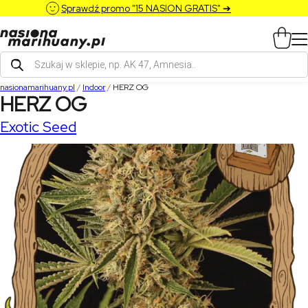
Sprawdź promo "15 NASION GRATIS" ➔
Wyszukiwarka
produktów
nasionamarihuany.pl
/
Indoor
/
HERZ OG
HERZ OG
Exotic Seed