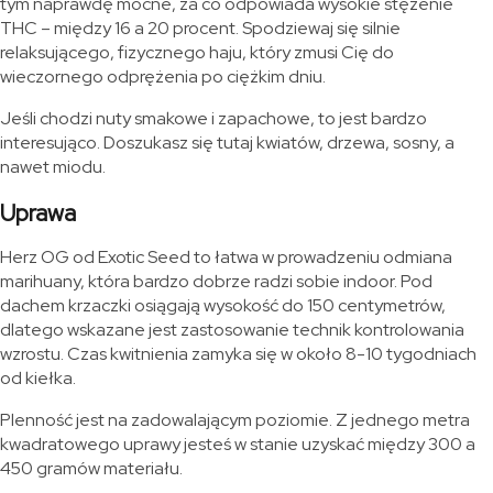
tym naprawdę mocne, za co odpowiada wysokie stężenie
THC – między 16 a 20 procent. Spodziewaj się silnie
relaksującego, fizycznego haju, który zmusi Cię do
wieczornego odprężenia po ciężkim dniu.
Jeśli chodzi nuty smakowe i zapachowe, to jest bardzo
interesująco. Doszukasz się tutaj kwiatów, drzewa, sosny, a
nawet miodu.
Uprawa
Herz OG od Exotic Seed to łatwa w prowadzeniu odmiana
marihuany, która bardzo dobrze radzi sobie indoor. Pod
dachem krzaczki osiągają wysokość do 150 centymetrów,
dlatego wskazane jest zastosowanie technik kontrolowania
wzrostu. Czas kwitnienia zamyka się w około 8-10 tygodniach
od kiełka.
Plenność jest na zadowalającym poziomie. Z jednego metra
kwadratowego uprawy jesteś w stanie uzyskać między 300 a
450 gramów materiału.