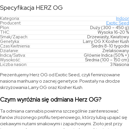
Specyfikacja HERZ OG
Kategoria:
Indoor
Producent:
Exotic Seed
Plon:
Duży (300 – 450 g)
THC:
Wysoka 16-20 %
Smak/Zapach:
Drzewiasty, Kwiatowy
Genetyka:
Larry OG X Kosher Kush
Czas Kwitnienia:
Średni 8-10 tygodni
Działanie:
Zrelaksowany
Indica/Sativa:
Głównie Indica (50% +)
Wysokość:
Średnia (100 – 150 cm)
Liczba nasion:
3 Nasiona
Prezentujemy Herz OG od Exotic Seed, czyli feminizowane
nasiona marihuany o zacnej genetyce. Powstały na drodze
skrzyżowania Larry OG oraz Kosher Kush.
Czym wyróżnia się odmiana Herz OG?
Ta odmiana cannabis powinna szczególnie zainteresować
fanów złożonego profilu terpenowego, którzy lubią upajać się
ciekawymi nutami smakowymi i zapachowymi. Zioło jest przy