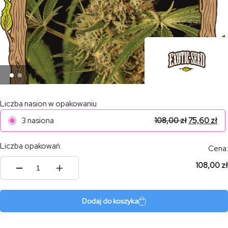
Liczba nasion w opakowaniu
3 nasiona
108,00
zł
75,60
zł
Liczba opakowań:
Cena:
108,00 zł
ilość
HERZ
OG
Dodaj do koszyka