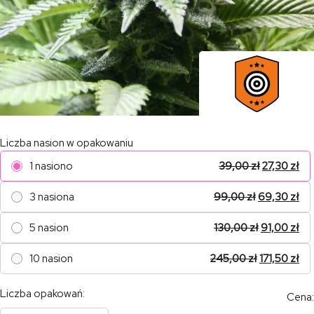
Liczba nasion w opakowaniu
1 nasiono
39,00
zł
27,30
zł
3 nasiona
99,00
zł
69,30
zł
5 nasion
130,00
zł
91,00
zł
10 nasion
245,00
zł
171,50
zł
Liczba opakowań:
Cena: