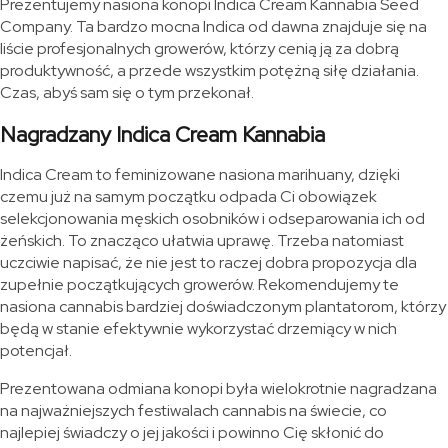
Prezentujemy nasiona konopi Indica Cream Kannabia Seed
Company. Ta bardzo mocna Indica od dawna znajduje się na
liście profesjonalnych growerów, którzy cenią ją za dobrą
produktywność, a przede wszystkim potężną siłę działania.
Czas, abyś sam się o tym przekonał.
Nagradzany Indica Cream Kannabia
Indica Cream to feminizowane nasiona marihuany, dzięki
czemu już na samym początku odpada Ci obowiązek
selekcjonowania męskich osobników i odseparowania ich od
żeńskich. To znacząco ułatwia uprawę. Trzeba natomiast
uczciwie napisać, że nie jest to raczej dobra propozycja dla
zupełnie początkujących growerów. Rekomendujemy te
nasiona cannabis bardziej doświadczonym plantatorom, którzy
będą w stanie efektywnie wykorzystać drzemiący w nich
potencjał.
Prezentowana odmiana konopi była wielokrotnie nagradzana
na najważniejszych festiwalach cannabis na świecie, co
najlepiej świadczy o jej jakości i powinno Cię skłonić do