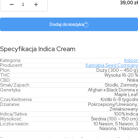
39,00 zł
ilość
Indica
Cream
Dodaj do koszyka
Specyfikacja Indica Cream
Kategoria:
Indoor
Producent:
Kannabia Seed Company
Plon:
Duży (300 – 450 g)
THC:
Wysoka 16-20 %
CBD:
Niska
Smak/Zapach:
Słodki, Ziemisty
Genetyka:
Afghan x Black Domina x
Maple Leaf
Czas Kwitnienia:
Krótki 6-8 tygodni
Działanie:
Pokrzepiony/Uniesiony,
Zrelaksowany
Indica/Sativa:
100% Indica
Wysokość:
Średnia (100 – 150 cm)
Liczba nasion:
10 Nasion, 5 Nasion, 3
Nasiona, 1 Nasiono