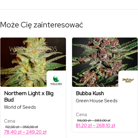
Może Cię zainteresować
Northern Light x Big
Bubba Kush
Bud
Green House Seeds
World of Seeds
Cena:
Zakres
Cena:
116,00
zł
–
383,00
zł
cen:
Zakres
81,20
zł
–
268,10
zł
Zakres
112,00
zł
–
356,00
zł
od
cen:
cen:
Zakres
78,40
zł
–
249,20
zł
116,00 zł
od
od
do
cen: