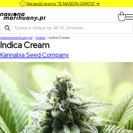
Sprawdź promo "15 NASION GRATIS" ➔
Wyszukiwarka
produktów
nasionamarihuany.pl
/
Indoor
/
Indica Cream
Indica Cream
Kannabia Seed Company