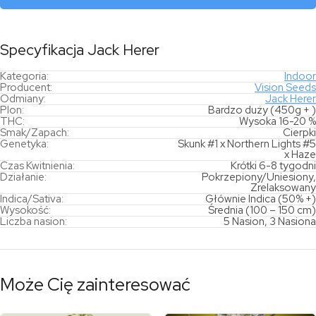
Specyfikacja Jack Herer
Kategoria:
Indoor
Producent:
Vision Seeds
Odmiany:
Jack Herer
Plon:
Bardzo duży (450g + )
THC:
Wysoka 16-20 %
Smak/Zapach:
Cierpki
Genetyka:
Skunk #1 x Northern Lights #5
x Haze
Czas Kwitnienia:
Krótki 6-8 tygodni
Działanie:
Pokrzepiony/Uniesiony,
Zrelaksowany
Indica/Sativa:
Głównie Indica (50% +)
Wysokość:
Średnia (100 – 150 cm)
Liczba nasion:
5 Nasion, 3 Nasiona
Może Cię zainteresować