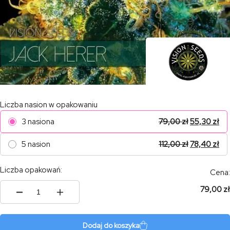
Liczba nasion w opakowaniu
3 nasiona
79,00
zł
55,30
zł
5 nasion
112,00
zł
78,40
zł
Liczba opakowań:
Cena:
79,00 zł
ilość
Jack
Herer
Dodaj do koszyka