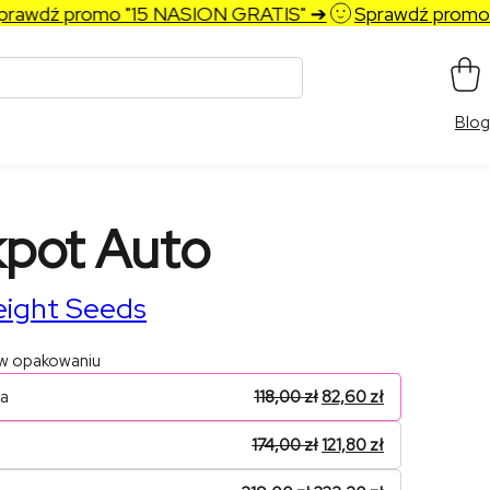
awdź promo "15 NASION GRATIS" ➔
Sprawdź promo "
Blog
pot Auto
ight Seeds
 w opakowaniu
na
118,00
zł
82,60
zł
174,00
zł
121,80
zł