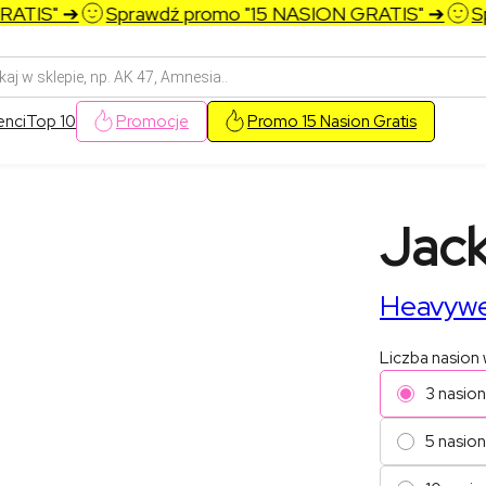
TIS" ➔
Sprawdź promo "15 NASION GRATIS" ➔
Spr
arka
w
enci
Top 10
Promocje
Promo 15 Nasion Gratis
Jack
Heavywe
Liczba nasion
3 nasio
5 nasion