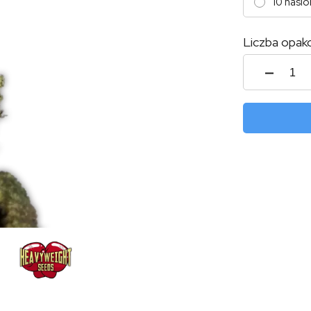
10 nasio
Liczba opak
ilość
Jackp
Auto