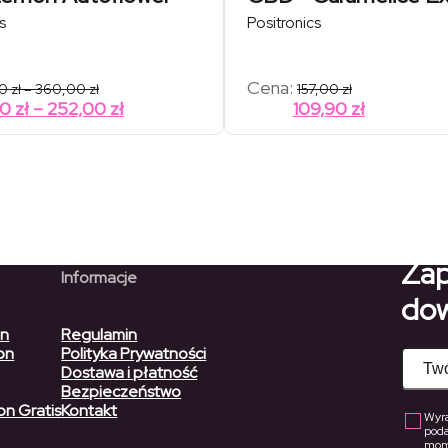
s
Positronics
Zakres
Cena:
00
zł
–
360,00
zł
157,00
zł
cen:
Zakres
00
zł
–
252,00
zł
109,90
zł
od
cen:
180,00 zł
od
do
360,00 zł
126,00 zł
do
252,00 zł
Zap
Informacje
dow
on
Regulamin
on
Polityka Prywatności
Dostawa i płatność
Bezpieczeństwo
on Gratis
Kontakt
Wyra
pod
mome