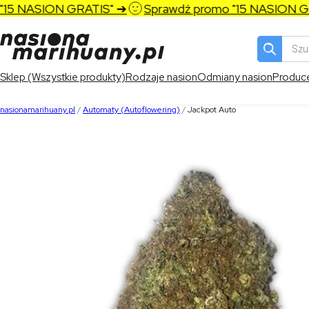
5 NASION GRATIS" ➔
Sprawdź promo "15 NASION GRA
Wyszukiw
produktó
Sklep (Wszystkie produkty)
Rodzaje nasion
Odmiany nasion
Produc
nasionamarihuany.pl
/
Automaty (Autoflowering)
/
Jackpot Auto