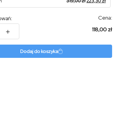
n
319,00
zł
223,30
zł
Cena:
owań:
118,00 zł
ot
Dodaj do koszyka