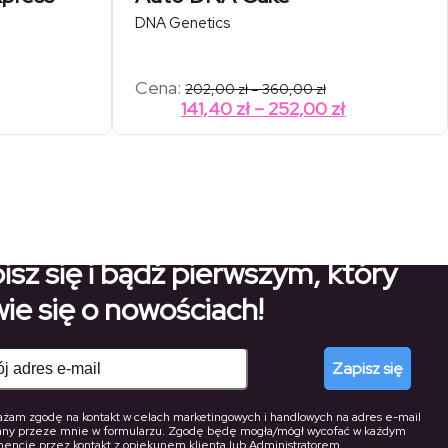
DNA Genetics
Zakres
Cena:
202,00
zł
–
360,00
zł
cen:
Zakres
141,40
zł
–
252,00
zł
od
cen:
202,00 zł
od
do
360,00 zł
141,40 zł
do
252,00 zł
isz się i bądź pierwszym, który
ie się o nowościach!
Zapisz się
żam zgodę na kontakt w celach marketingowych i handlowych na adres e-mail
any przeze mnie w formularzu. Zgodę będę mogła/mógł wycofać w każdym
ncie przez kontakt z opiekunem klienta lub Administratorem.