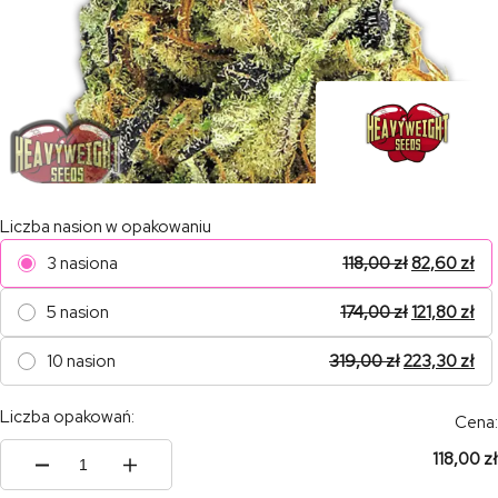
Liczba nasion w opakowaniu
3 nasiona
118,00
zł
82,60
zł
5 nasion
174,00
zł
121,80
zł
10 nasion
319,00
zł
223,30
zł
Liczba opakowań:
Cena:
118,00 zł
ilość
K.o