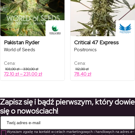
Pakistan Ryder
Critical 47 Express
World of Seeds
Positronics
Cena:
Cena:
Zakres
103,00
zł
–
330,00
zł
112,00
zł
cen:
Zakres
72,10
zł
–
231,00
zł
78,40
zł
od
cen:
103,00 zł
od
do
330,00 zł
72,10 zł
do
Zapisz się i bądź pierwszym, który dowie
231,00 zł
się o nowościach!
Wyrażam zgodę na kontakt w celach marketingowych i handlowych na adres e-