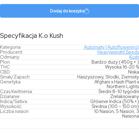
Kush
Dodaj do koszyka
Specyfikacja K.o Kush
Kategoria:
Automaty (Autoflowering)
Producent:
Heavyweight Seeds
Odmiany:
Kush
Plon:
Bardzo duży (450g + )
THC:
Wysoka 16-20 %
CBD:
Niska
Smak/Zapach:
Haszyszowy, Słodki, Ziemisty
Genetyka:
Afghani x Hash Plant x
Northern Lights
Czas Kwitnienia:
Średni 8-10 tygodni
Działanie:
Zrelaksowany
Indica/Sativa:
Głównie Indica (50% +)
Wysokość:
Średnia (100 – 150 cm)
Liczba nasion:
10 Nasion, 5 Nasion, 3
Nasiona