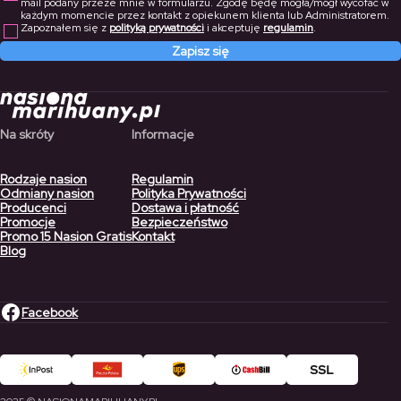
mail podany przeze mnie w formularzu. Zgodę będę mogła/mógł wycofać w
każdym momencie przez kontakt z opiekunem klienta lub Administratorem.
Zapoznałem się z
polityką prywatności
i akceptuję
regulamin
.
Zapisz się
Na skróty
Informacje
Rodzaje nasion
Regulamin
Odmiany nasion
Polityka Prywatności
Producenci
Dostawa i płatność
Promocje
Bezpieczeństwo
Promo 15 Nasion Gratis
Kontakt
Blog
Facebook