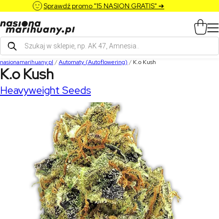
Sprawdź promo "15 NASION GRATIS" ➔
Wyszukiwarka
produktów
nasionamarihuany.pl
/
Automaty (Autoflowering)
/
K.o Kush
K.o Kush
Heavyweight Seeds