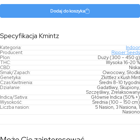
Dodaj do koszyka
Specyfikacja Kmintz
Kategoria:
Indoor
Producent:
Ripper Seeds
Plon:
Duży (300 – 450 g)
THC:
Wysoka 16-20 %
CBD:
Niska
Smak/Zapach:
Owocowy, Słodki
Genetyka:
Zkittlez x Kush Mint
Czas Kwitnienia:
Średni 8-10 tygodni
Działanie:
Gadatliwy, Skupiony,
Szczęśliwy, Zrelaksowany
Indica/Sativa:
Głównie Indica (50% +)
Wysokość:
Średnia (100 – 150 cm)
Liczba nasion:
5 Nasion, 3 Nasiona, 1
Nasiono
Może Cię zainteresować