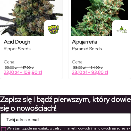
Acid Dough
Alpujarreña
Ripper Seeds
Pyramid Seeds
Cena:
Cena:
Zakres
Zakres
33,00
zł
–
157,00
zł
33,00
zł
–
134,00
zł
cen:
cen:
Zakres
Zakres
23,10
zł
–
109,90
zł
23,10
zł
–
93,80
zł
od
od
cen:
cen:
33,00 zł
33,00 zł
od
od
do
do
157,00 zł
134,00 zł
23,10 zł
23,10 zł
do
do
Zapisz się i bądź pierwszym, który dowie
109,90 zł
93,80 zł
się o nowościach!
Wyrażam zgodę na kontakt w celach marketingowych i handlowych na adres e-