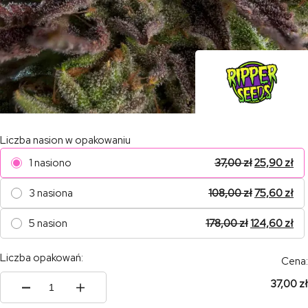
Liczba nasion w opakowaniu
1 nasiono
37,00
zł
25,90
zł
3 nasiona
108,00
zł
75,60
zł
5 nasion
178,00
zł
124,60
zł
Liczba opakowań:
Cena:
37,00 zł
ilość
Kmintz