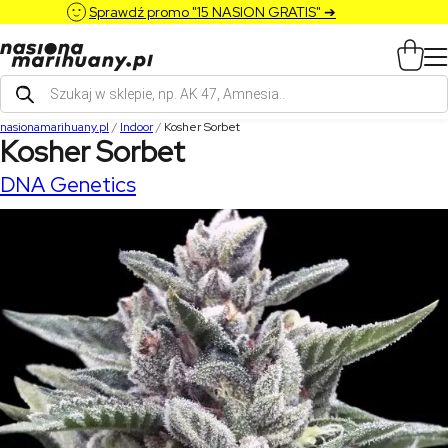
Sprawdź promo "15 NASION GRATIS" ➔
Wyszukiwarka
produktów
nasionamarihuany.pl
/
Indoor
/
Kosher Sorbet
Kosher Sorbet
DNA Genetics