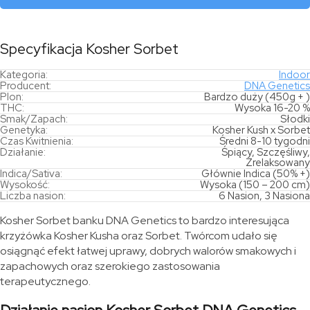
Specyfikacja Kosher Sorbet
Kategoria:
Indoor
Producent:
DNA Genetics
Plon:
Bardzo duży (450g + )
THC:
Wysoka 16-20 %
Smak/Zapach:
Słodki
Genetyka:
Kosher Kush x Sorbet
Czas Kwitnienia:
Średni 8-10 tygodni
Działanie:
Śpiący, Szczęśliwy,
Zrelaksowany
Indica/Sativa:
Głównie Indica (50% +)
Wysokość:
Wysoka (150 – 200 cm)
Liczba nasion:
6 Nasion, 3 Nasiona
Kosher Sorbet banku DNA Genetics to bardzo interesująca
krzyżówka Kosher Kusha oraz Sorbet. Twórcom udało się
osiągnąć efekt łatwej uprawy, dobrych walorów smakowych i
zapachowych oraz szerokiego zastosowania
terapeutycznego.