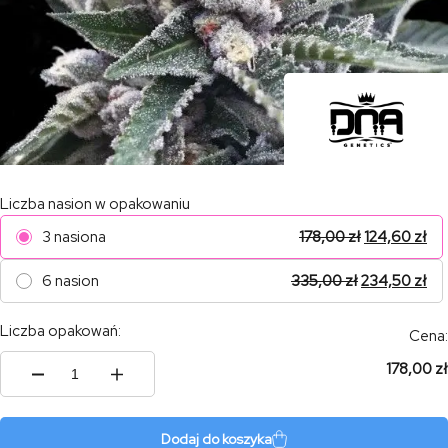
Liczba nasion w opakowaniu
3 nasiona
178,00
zł
124,60
zł
6 nasion
335,00
zł
234,50
zł
Liczba opakowań:
Cena:
178,00 zł
ilość
Kosher
Sorbet
Dodaj do koszyka