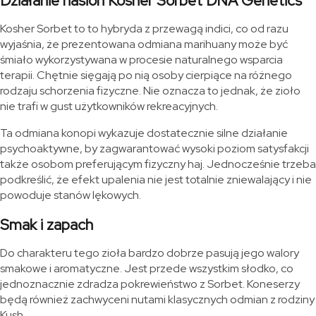
Działanie nasion Kosher Sorbet DNA Genetics
Kosher Sorbet to to hybryda z przewagą indici, co od razu
wyjaśnia, że prezentowana odmiana marihuany może być
śmiało wykorzystywana w procesie naturalnego wsparcia
terapii. Chętnie sięgają po nią osoby cierpiące na różnego
rodzaju schorzenia fizyczne. Nie oznacza to jednak, że zioło
nie trafi w gust użytkowników rekreacyjnych.
Ta odmiana konopi wykazuje dostatecznie silne działanie
psychoaktywne, by zagwarantować wysoki poziom satysfakcji
także osobom preferującym fizyczny haj. Jednocześnie trzeba
podkreślić, że efekt upalenia nie jest totalnie zniewalający i nie
powoduje stanów lękowych.
Smak i zapach
Do charakteru tego zioła bardzo dobrze pasują jego walory
smakowe i aromatyczne. Jest przede wszystkim słodko, co
jednoznacznie zdradza pokrewieństwo z Sorbet. Koneserzy
będą również zachwyceni nutami klasycznych odmian z rodziny
Kush.