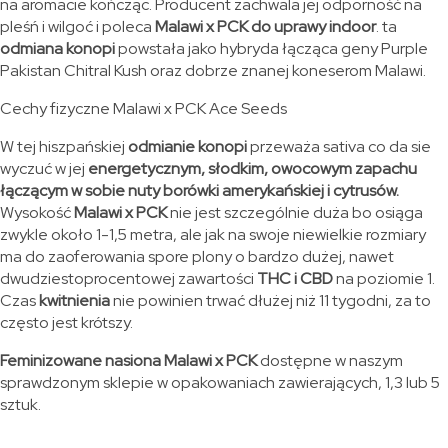
na aromacie kończąc. Producent zachwala jej odporność na
pleśń i wilgoć i poleca
Malawi x PCK do uprawy indoor
. ta
odmiana konopi
powstała jako hybryda łącząca geny Purple
Pakistan Chitral Kush oraz dobrze znanej koneserom Malawi.
Cechy fizyczne Malawi x PCK Ace Seeds
W tej hiszpańskiej
odmianie konopi
przeważa sativa co da sie
wyczuć w jej
energetycznym, słodkim, owocowym zapachu
łączącym w sobie nuty borówki amerykańskiej i cytrusów.
Wysokość
Malawi x PCK
nie jest szczególnie duża bo osiąga
zwykle około 1-1,5 metra, ale jak na swoje niewielkie rozmiary
ma do zaoferowania spore plony o bardzo dużej, nawet
dwudziestoprocentowej zawartości
THC i CBD
na poziomie 1.
Czas
kwitnienia
nie powinien trwać dłużej niż 11 tygodni, za to
często jest krótszy.
Feminizowane nasiona Malawi x PCK
dostępne w naszym
sprawdzonym sklepie w opakowaniach zawierających, 1,3 lub 5
sztuk.