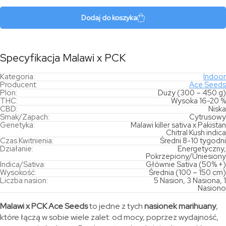
x
PCK
Dodaj do koszyka
Specyfikacja Malawi x PCK
Kategoria:
Indoor
Producent:
Ace Seeds
Plon:
Duży (300 – 450 g)
THC:
Wysoka 16-20 %
CBD:
Niska
Smak/Zapach:
Cytrusowy
Genetyka:
Malawi killer sativa x Pakistan
Chitral Kush indica
Czas Kwitnienia:
Średni 8-10 tygodni
Działanie:
Energetyczny,
Pokrzepiony/Uniesiony
Indica/Sativa:
Głównie Sativa (50% +)
Wysokość:
Średnia (100 – 150 cm)
Liczba nasion:
5 Nasion, 3 Nasiona, 1
Nasiono
Malawi x PCK Ace Seeds
to jedne z tych
nasionek marihuany
,
które łączą w sobie wiele zalet: od mocy, poprzez wydajność,