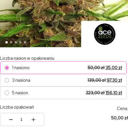
Liczba nasion w opakowaniu
1 nasiono
50,00
zł
35,00
zł
3 nasiona
139,00
zł
97,30
zł
5 nasion
223,00
zł
156,10
zł
Liczba opakowań:
Cena:
50,00 zł
ilość
Malawi