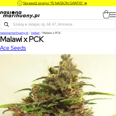
Sprawdź promo "15 NASION GRATIS" ➔
Wyszukiwarka
produktów
nasionamarihuany.pl
/
Indoor
/
Malawi x PCK
Malawi x PCK
Ace Seeds