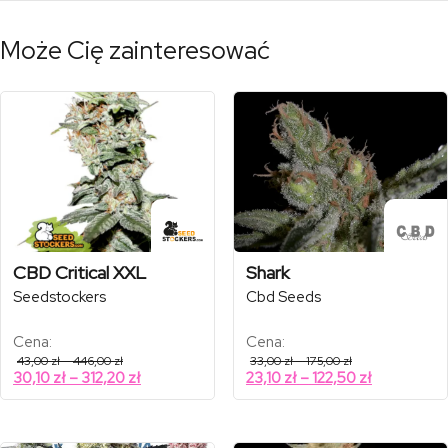
Może Cię zainteresować
CBD Critical XXL
Shark
Seedstockers
Cbd Seeds
Cena:
Cena:
Zakres
Zakres
43,00
zł
–
446,00
zł
33,00
zł
–
175,00
zł
cen:
cen:
Zakres
Zakres
30,10
zł
–
312,20
zł
23,10
zł
–
122,50
zł
od
od
cen:
cen:
43,00 zł
33,00 zł
od
od
do
do
446,00 zł
175,00 zł
30,10 zł
23,10 zł