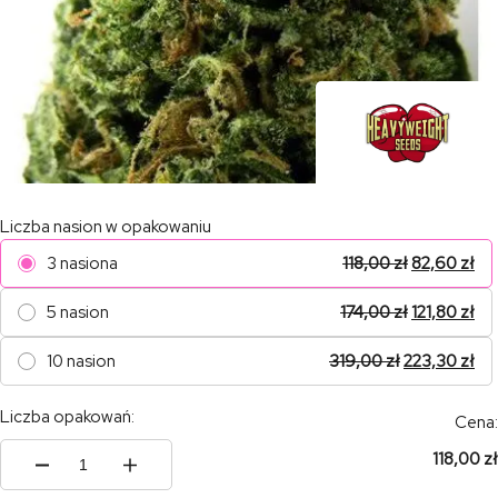
Liczba nasion w opakowaniu
3 nasiona
118,00
zł
82,60
zł
5 nasion
174,00
zł
121,80
zł
10 nasion
319,00
zł
223,30
zł
Liczba opakowań:
Cena:
118,00 zł
ilość
Massive