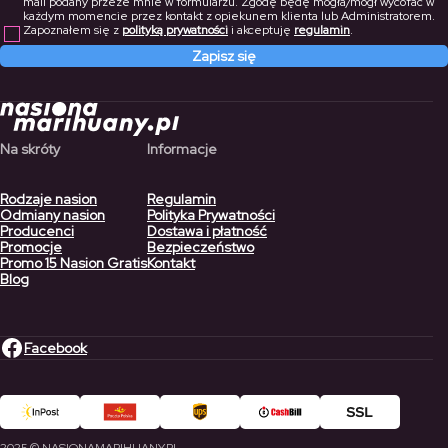
mail podany przeze mnie w formularzu. Zgodę będę mogła/mógł wycofać w
każdym momencie przez kontakt z opiekunem klienta lub Administratorem.
Zapoznałem się z
polityką prywatności
i akceptuję
regulamin
.
Zapisz się
Na skróty
Informacje
Rodzaje nasion
Regulamin
Odmiany nasion
Polityka Prywatności
Producenci
Dostawa i płatność
Promocje
Bezpieczeństwo
Promo 15 Nasion Gratis
Kontakt
Blog
Facebook