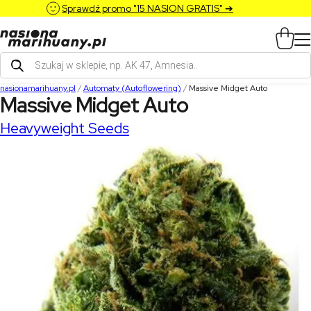
Sprawdź promo "15 NASION GRATIS" ➔
Wyszukiwarka
produktów
nasionamarihuany.pl
/
Automaty (Autoflowering)
/
Massive Midget Auto
Massive Midget Auto
Heavyweight Seeds