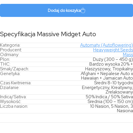
Midget
Auto
Dodaj do koszyka
Specyfikacja Massive Midget Auto
Kategoria:
Automaty (Autoflowering)
Producent:
Heavyweight Seeds
Odmiany:
Mass
Plon:
Duży (300 – 450 g)
THC:
Bardzo wysoka 20% +
Smak/Zapach:
Haszyszowy, Tropikalny
Genetyka:
Afghani + Nepalese Auto x
Hawaiian + Jamaican Auto
Czas Kwitnienia:
Średni 8-10 tygodni
Działanie:
Energetyczny, Kreatywny,
Zrelaksowany
Indica/Sativa:
50% Indica / 50% Sativa
Wysokość:
Średnia (100 – 150 cm)
Liczba nasion:
10 Nasion, 5 Nasion, 3
Nasiona