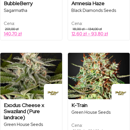
BubbleBerry
Amnesia Haze
Sagarmatha
Black Diamonds Seeds
Cena:
Cena:
Zakres
201,00
zł
18,00
zł
–
134,00
zł
cen:
Zakres
140,70
zł
12,60
zł
–
93,80
zł
od
cen:
18,00 zł
od
do
134,00 zł
12,60 zł
do
93,80 zł
Exodus Cheese x
K-Train
Swaziland (Pure
Green House Seeds
landrace)
Green House Seeds
Cena:
Zakres