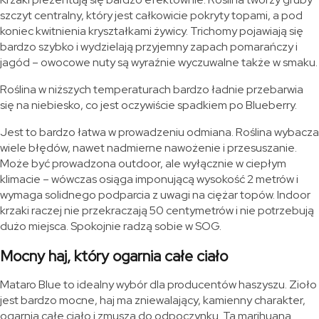
szczyt centralny, który jest całkowicie pokryty topami, a pod
koniec kwitnienia kryształkami żywicy. Trichomy pojawiają się
bardzo szybko i wydzielają przyjemny zapach pomarańczy i
jagód – owocowe nuty są wyraźnie wyczuwalne także w smaku.
Roślina w niższych temperaturach bardzo ładnie przebarwia
się na niebiesko, co jest oczywiście spadkiem po Blueberry.
Jest to bardzo łatwa w prowadzeniu odmiana. Roślina wybacza
wiele błędów, nawet nadmierne nawożenie i przesuszanie.
Może być prowadzona outdoor, ale wyłącznie w ciepłym
klimacie – wówczas osiąga imponującą wysokość 2 metrów i
wymaga solidnego podparcia z uwagi na ciężar topów. Indoor
krzaki raczej nie przekraczają 50 centymetrów i nie potrzebują
dużo miejsca. Spokojnie radzą sobie w SOG.
Mocny haj, który ogarnia całe ciało
Mataro Blue to idealny wybór dla producentów haszyszu. Zioło
jest bardzo mocne, haj ma zniewalający, kamienny charakter,
ogarnia całe ciało i zmusza do odpoczynku. Ta marihuana