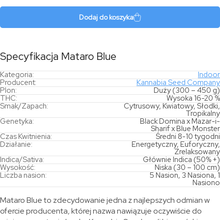
Blue
Dodaj do koszyka
Specyfikacja Mataro Blue
Kategoria:
Indoor
Producent:
Kannabia Seed Company
Plon:
Duży (300 – 450 g)
THC:
Wysoka 16-20 %
Smak/Zapach:
Cytrusowy, Kwiatowy, Słodki,
Tropikalny
Genetyka:
Black Domina x Mazar-i-
Sharif x Blue Monster
Czas Kwitnienia:
Średni 8-10 tygodni
Działanie:
Energetyczny, Euforyczny,
Zrelaksowany
Indica/Sativa:
Głównie Indica (50% +)
Wysokość:
Niska (30 – 100 cm)
Liczba nasion:
5 Nasion, 3 Nasiona, 1
Nasiono
Mataro Blue to zdecydowanie jedna z najlepszych odmian w
ofercie producenta, której nazwa nawiązuje oczywiście do