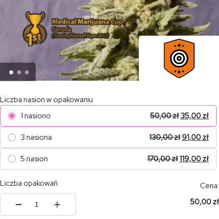
Liczba nasion w opakowaniu
1 nasiono
50,00
zł
35,00
zł
3 nasiona
130,00
zł
91,00
zł
5 nasion
170,00
zł
119,00
zł
Liczba opakowań:
Cena:
50,00 zł
ilość
Mataro