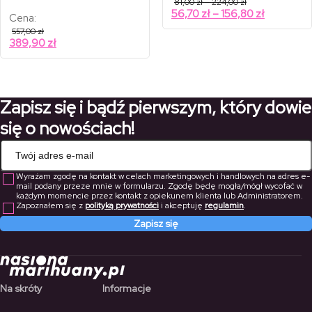
81,00
zł
–
224,00
zł
cen:
Zakres
56,70
zł
–
156,80
zł
Cena:
od
cen:
81,00 zł
557,00
zł
od
do
389,90
zł
224,00 zł
56,70 zł
do
156,80 zł
Zapisz się i bądź pierwszym, który dowie
się o nowościach!
Wyrażam zgodę na kontakt w celach marketingowych i handlowych na adres e-
mail podany przeze mnie w formularzu. Zgodę będę mogła/mógł wycofać w
każdym momencie przez kontakt z opiekunem klienta lub Administratorem.
Zapoznałem się z
polityką prywatności
i akceptuję
regulamin
.
Zapisz się
Na skróty
Informacje