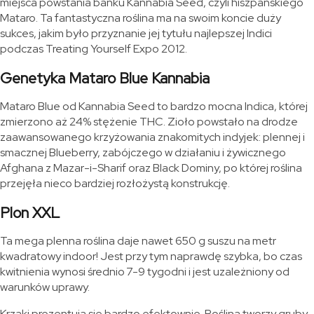
miejsca powstania banku Kannabia Seed, czyli hiszpańskiego
Mataro. Ta fantastyczna roślina ma na swoim koncie duży
sukces, jakim było przyznanie jej tytułu najlepszej Indici
podczas Treating Yourself Expo 2012.
Genetyka Mataro Blue Kannabia
Mataro Blue od Kannabia Seed to bardzo mocna Indica, której
zmierzono aż 24% stężenie THC. Zioło powstało na drodze
zaawansowanego krzyżowania znakomitych indyjek: plennej i
smacznej Blueberry, zabójczego w działaniu i żywicznego
Afghana z Mazar-i-Sharif oraz Black Dominy, po której roślina
przejęła nieco bardziej rozłożystą konstrukcję.
Plon XXL
Ta mega plenna roślina daje nawet 650 g suszu na metr
kwadratowy indoor! Jest przy tym naprawdę szybka, bo czas
kwitnienia wynosi średnio 7-9 tygodni i jest uzależniony od
warunków uprawy.
Krzaki prezentują się bardzo efektownie. Roślina tworzy gruby