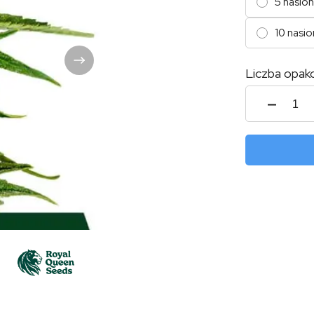
5 nasion
10 nasio
Liczba opak
ilość
Medu
F1