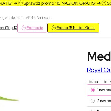
IS" ➔
Sprawdź promo "15 NASION GRATIS" ➔
Spra
arka
w
enci
Top 10
Promocje
Promo 15 Nasion Gratis
Med
Royal Q
Liczba nasion
1 nasion
3 nasio