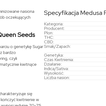
inizowane nasiona
Specyfikacja Medusa 
osób oczekujących
Kategoria:
Producent:
Plon:
 Queen Seeds
THC:
CBD:
Smak/Zapach:
arciu o genetykę Sugar
 z bardzo
Genetyka:
ng, czyli
Czas Kwitnienia:
Działanie:
matycznie kwitnące
Indica/Sativa:
Wysokość:
Liczba nasion:
harakteryzuje się
kończyć kwitnienie w
w wynosi jedynie 70-75