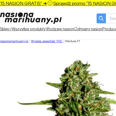
 NASION GRATIS" ➔
Sprawdź promo "15 NASION GRAT
Wyszukiw
produktó
Sklep (Wszystkie produkty)
Rodzaje nasion
Odmiany nasion
Produc
nasionamarihuany.pl
/
Wysoka zawartość THC
/
Medusa F1