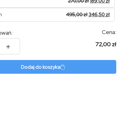
270,00
zł
189,00
zł
n
495,00
zł
346,50
zł
Cena:
owań:
72,00 zł
sa
Dodaj do koszyka