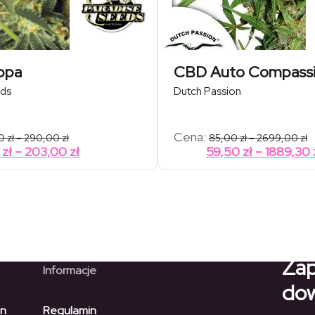
ppa
CBD Auto Compassi
eds
Dutch Passion
Zakres
Z
Cena:
00
zł
–
290,00
zł
85,00
zł
–
2699,00
zł
cen:
c
Zakres
0
zł
–
203,00
zł
59,50
zł
–
1889,30
od
o
cen:
103,00 zł
8
od
do
d
290,00 zł
2
72,10 zł
do
203,00 zł
Zap
Informacje
dow
on
Regulamin