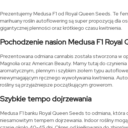
Prezentujemy Medusa F1 od Royal Queen Seeds. Te fem
marihuany roślin autoflowering są super propozycją dla 
gigantycznej plenności oraz krótkiego czasu kwitnienia.
Pochodzenie nasion Medusa F1 Royal
Prezentowana odmiana cannabis została stworzona w op
Magnolia oraz American Beauty. Mamy tutaj do czynienia
aromatycznym, plennym i szybkim ziołem typu autofloweri
niewymagającym ręcznego wywoływania kwitnienia. Auto
rośliny są przyjaźniejsze początkującym growerom.
Szybkie tempo dojrzewania
Medusa F1 banku Royal Queen Seeds to odmiana, która c
niesamowitym tempem dojrzewania. Indoor rośliny mogą 
czasie około 40-45 dni. Okres od kiełkowania do zbioró