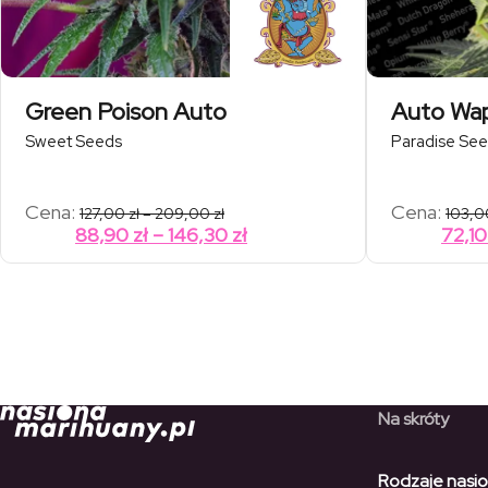
Green Poison Auto
Auto Wa
Sweet Seeds
Paradise Se
Zakres
Cena:
Cena:
127,00
zł
–
209,00
zł
103,
cen:
Zakres
88,90
zł
–
146,30
zł
72,1
od
cen:
127,00 zł
od
do
209,00 zł
88,90 zł
do
146,30 zł
Na skróty
Rodzaje nasi