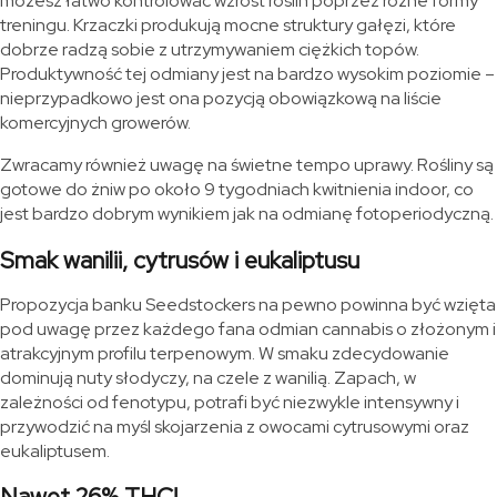
możesz łatwo kontrolować wzrost roślin poprzez różne formy
treningu. Krzaczki produkują mocne struktury gałęzi, które
dobrze radzą sobie z utrzymywaniem ciężkich topów.
Produktywność tej odmiany jest na bardzo wysokim poziomie –
nieprzypadkowo jest ona pozycją obowiązkową na liście
komercyjnych growerów.
Zwracamy również uwagę na świetne tempo uprawy. Rośliny są
gotowe do żniw po około 9 tygodniach kwitnienia indoor, co
jest bardzo dobrym wynikiem jak na odmianę fotoperiodyczną.
Smak wanilii, cytrusów i eukaliptusu
Propozycja banku Seedstockers na pewno powinna być wzięta
pod uwagę przez każdego fana odmian cannabis o złożonym i
atrakcyjnym profilu terpenowym. W smaku zdecydowanie
dominują nuty słodyczy, na czele z wanilią. Zapach, w
zależności od fenotypu, potrafi być niezwykle intensywny i
przywodzić na myśl skojarzenia z owocami cytrusowymi oraz
eukaliptusem.
Nawet 26% THC!