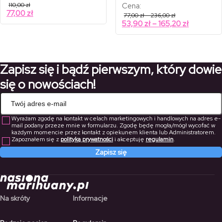
110,00
zł
Cena:
77,00
zł
Zakres
77,00
zł
–
236,00
zł
cen:
Zakres
53,90
zł
–
165,20
zł
od
cen:
77,00 zł
od
do
236,00 zł
53,90 zł
do
Zapisz się i bądź pierwszym, który dowie
165,20 zł
się o nowościach!
Wyrażam zgodę na kontakt w celach marketingowych i handlowych na adres e-
mail podany przeze mnie w formularzu. Zgodę będę mogła/mógł wycofać w
każdym momencie przez kontakt z opiekunem klienta lub Administratorem.
Zapoznałem się z
polityką prywatności
i akceptuję
regulamin
.
Zapisz się
Na skróty
Informacje