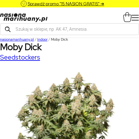
Sprawdź promo "15 NASION GRATIS" ➔
Wyszukiwarka
produktów
nasionamarihuany.pl
/
Indoor
/
Moby Dick
Moby Dick
Seedstockers