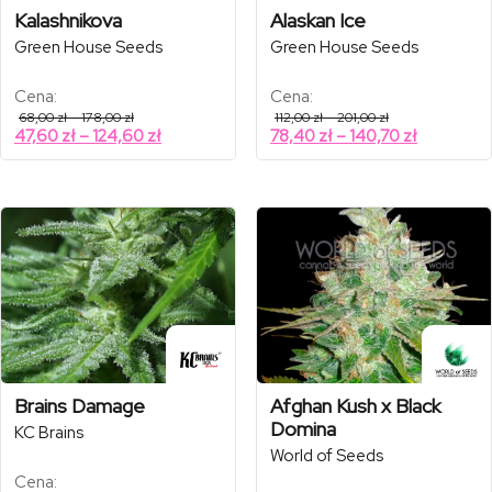
Kalashnikova
Alaskan Ice
Green House Seeds
Green House Seeds
Cena:
Cena:
Zakres
Zakres
68,00
zł
–
178,00
zł
112,00
zł
–
201,00
zł
cen:
cen:
Zakres
Zakres
47,60
zł
–
124,60
zł
78,40
zł
–
140,70
zł
od
od
cen:
cen:
68,00 zł
112,00 zł
od
od
do
do
178,00 zł
201,00 zł
47,60 zł
78,40 zł
do
do
124,60 zł
140,70 zł
Brains Damage
Afghan Kush x Black
Domina
KC Brains
World of Seeds
Cena: