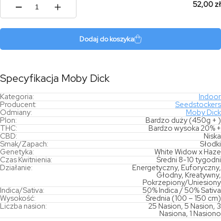
52,00 zł
ilość
Moby
Dick
Dodaj do koszyka
Specyfikacja Moby Dick
Kategoria:
Indoor
Producent:
Seedstockers
Odmiany:
Moby Dick
Plon:
Bardzo duży (450g + )
THC:
Bardzo wysoka 20% +
CBD:
Niska
Smak/Zapach:
Słodki
Genetyka:
White Widow x Haze
Czas Kwitnienia:
Średni 8-10 tygodni
Działanie:
Energetyczny, Euforyczny,
Głodny, Kreatywny,
Pokrzepiony/Uniesiony
Indica/Sativa:
50% Indica / 50% Sativa
Wysokość:
Średnia (100 – 150 cm)
Liczba nasion:
25 Nasion, 5 Nasion, 3
Nasiona, 1 Nasiono