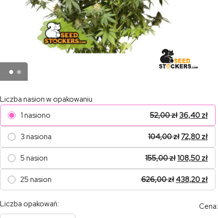
Liczba nasion w opakowaniu
1 nasiono
52,00
zł
36,40
zł
3 nasiona
104,00
zł
72,80
zł
5 nasion
155,00
zł
108,50
zł
25 nasion
626,00
zł
438,20
zł
Liczba opakowań:
Cena: