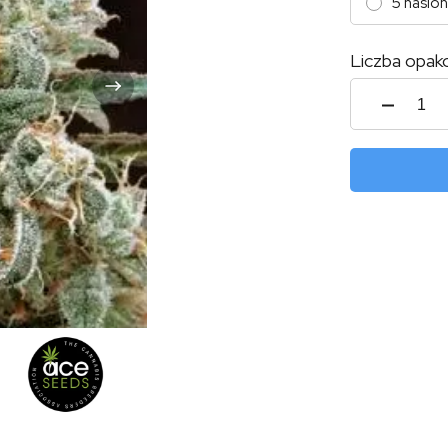
5 nasion
Liczba opak
ilość
Nepal
Jam