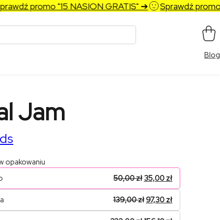
awdź promo "15 NASION GRATIS" ➔
Sprawdź promo "1
Blog
al Jam
ds
 w opakowaniu
o
50,00
zł
35,00
zł
na
139,00
zł
97,30
zł