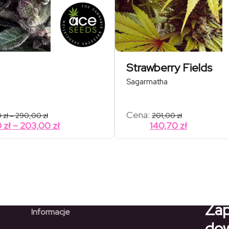
Strawberry Fields
Sagarmatha
Zakres
Cena:
0
zł
–
290,00
zł
201,00
zł
cen:
Zakres
0
zł
–
203,00
zł
140,70
zł
od
cen:
68,00 zł
od
do
290,00 zł
47,60 zł
do
203,00 zł
Zap
Informacje
dow