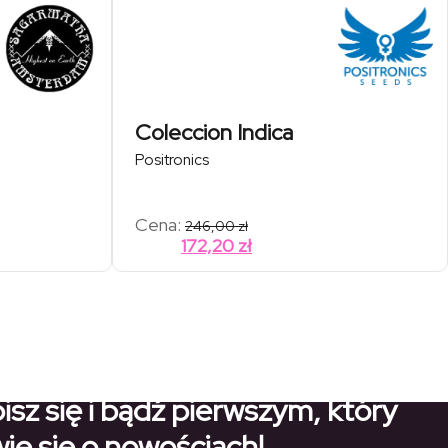
Coleccion Indica
Positronics
Cena:
246,00
zł
172,20
zł
isz się i bądź pierwszym, który
ie się o nowościach!