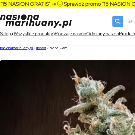
5 NASION GRATIS" ➔
Sprawdź promo "15 NASION GRA
Wyszukiw
produktó
Sklep (Wszystkie produkty)
Rodzaje nasion
Odmiany nasion
Produc
nasionamarihuany.pl
/
Indoor
/
Nepal Jam