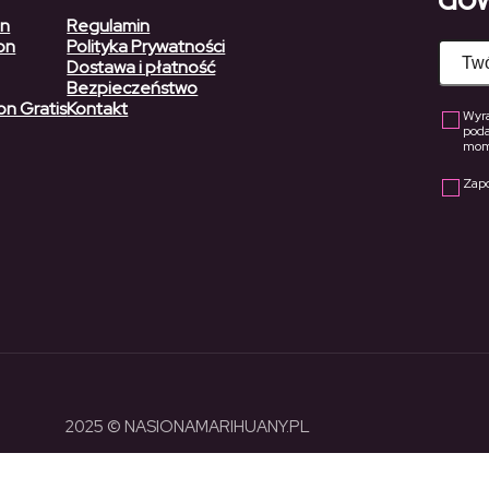
on
Regulamin
on
Polityka Prywatności
Dostawa i płatność
Bezpieczeństwo
on Gratis
Kontakt
Wyra
pod
mome
Zap
2025 © NASIONAMARIHUANY.PL