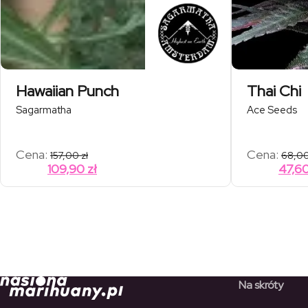
Hawaiian Punch
Thai Chi
Sagarmatha
Ace Seeds
Cena:
Cena:
157,00
zł
68,0
109,90
zł
47,6
Na skróty