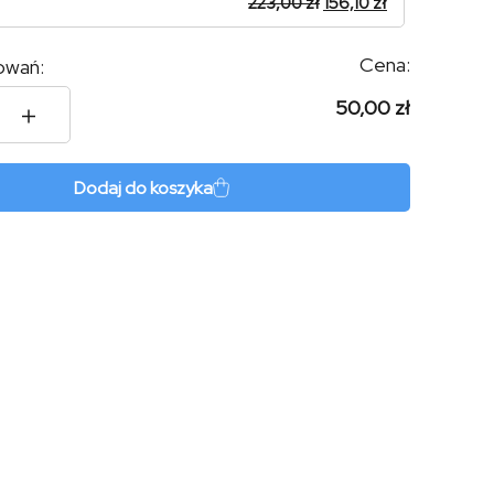
223,00
zł
156,10
zł
Cena:
owań:
50,00 zł
Dodaj do koszyka