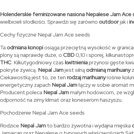
Holenderskie feminizowane nasiona Nepalese Jam Ace
wielbicieli słodkości. Sprawdzi się zarówno
outdoor
jak i
in
Cechy fizyczne Nepal Jam Ace seeds
Ta
odmiana konopi
osiąga przeciętną wysokość w granicac
plony są naprawdę duże, o
CBD
0,10 i sporej, kilkunasto
THC
. Kilkutygodniowy czas
kwitnienia
przynosi gęste kwi
pokryte żywicą.
Nepal Jam
jest silną
odmianą marihuany
z
Ciekawostką jest to, że ten
rodzaj marihuany
rośnie kolu
energetyczny zapach
Nepal Jam
łączy w sobie aromat mi
Producent poleca
Nepal Jam
małym hodowcom, ze wzgl
odporność na zimy klimat oraz koneserom haszyszu.
Pochodzenie Nepal Jam Ace seeds
Rodzice
Nepal Jam
to bardzo żywotna i wydajna mięska
Jamaican oraz Nepalese o typowych właściwościach Sati