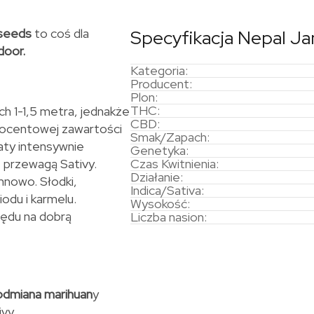
 seeds
to coś dla
Specyfikacja Nepal J
door.
Kategoria:
Producent:
Plon:
THC:
h 1-1,5 metra, jednakże
CBD:
procentowej zawartości
Smak/Zapach:
aty intensywnie
Genetyka:
 przewagą Sativy.
Czas Kwitnienia:
Działanie:
mnowo. Słodki,
Indica/Sativa:
odu i karmelu.
Wysokość:
ędu na dobrą
Liczba nasion:
odmiana marihuan
y
vy.