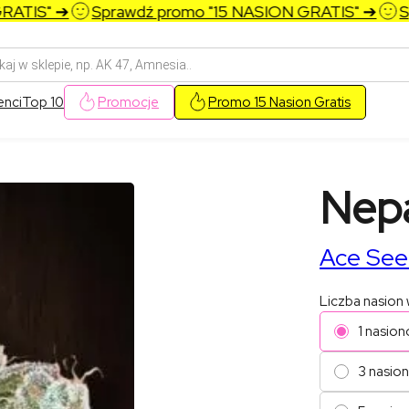
TIS" ➔
Sprawdź promo "15 NASION GRATIS" ➔
Spr
arka
w
enci
Top 10
Promocje
Promo 15 Nasion Gratis
Nep
Ace See
Liczba nasion
1 nasion
3 nasio