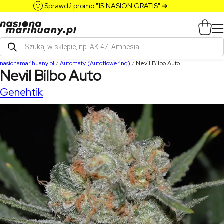
Sprawdź promo "15 NASION GRATIS" ➔
Wyszukiwarka
produktów
nasionamarihuany.pl
/
Automaty (Autoflowering)
/
Nevil Bilbo Auto
Nevil Bilbo Auto
Genehtik