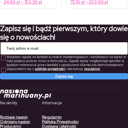
cen:
cen:
Zakres
Zakres
24,50
zł
–
153,30
zł
72,10
zł
–
203,00
zł
od
od
cen:
cen:
35,00 zł
103,00 zł
od
od
do
do
219,00 zł
290,00 zł
24,50 zł
72,10 zł
do
do
Zapisz się i bądź pierwszym, który dowie
153,30 zł
203,00 zł
się o nowościach!
Wyrażam zgodę na kontakt w celach marketingowych i handlowych na adres e-
mail podany przeze mnie w formularzu. Zgodę będę mogła/mógł wycofać w
każdym momencie przez kontakt z opiekunem klienta lub Administratorem.
Zapoznałem się z
polityką prywatności
i akceptuję
regulamin
.
Zapisz się
Na skróty
Informacje
Rodzaje nasion
Regulamin
Odmiany nasion
Polityka Prywatności
Producenci
Dostawa i płatność