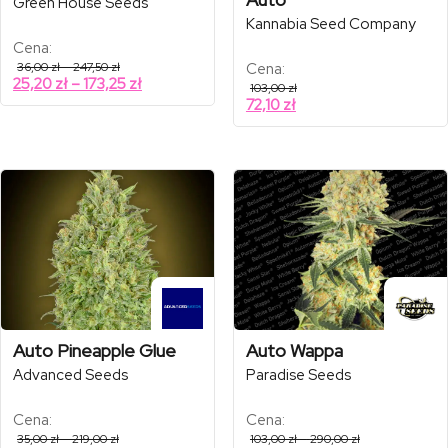
Green House Seeds
Kannabia Seed Company
Cena:
Zakres
36,00
zł
–
247,50
zł
Cena:
cen:
Zakres
25,20
zł
–
173,25
zł
103,00
zł
od
cen:
72,10
zł
36,00 zł
od
do
247,50 zł
25,20 zł
do
173,25 zł
Auto Pineapple Glue
Auto Wappa
Advanced Seeds
Paradise Seeds
Cena:
Cena:
Zakres
Zakres
35,00
zł
–
219,00
zł
103,00
zł
–
290,00
zł