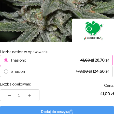
Liczba nasion w opakowaniu
1 nasiono
41,00
zł
28,70
zł
5 nasion
178,00
zł
124,60
zł
Liczba opakowań:
Cena:
41,00 zł
ilość
Nevil
Bilbo
Auto
Dodaj do koszyka