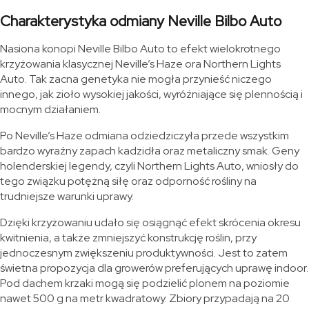
Charakterystyka odmiany Neville Bilbo Auto
Nasiona konopi Neville Bilbo Auto to efekt wielokrotnego
krzyżowania klasycznej Neville’s Haze ora Northern Lights
Auto. Tak zacna genetyka nie mogła przynieść niczego
innego, jak zioło wysokiej jakości, wyróżniające się plennością i
mocnym działaniem.
Po Neville’s Haze odmiana odziedziczyła przede wszystkim
bardzo wyraźny zapach kadzidła oraz metaliczny smak. Geny
holenderskiej legendy, czyli Northern Lights Auto, wniosły do
tego związku potężną siłę oraz odporność rośliny na
trudniejsze warunki uprawy.
Dzięki krzyżowaniu udało się osiągnąć efekt skrócenia okresu
kwitnienia, a także zmniejszyć konstrukcję roślin, przy
jednoczesnym zwiększeniu produktywności. Jest to zatem
świetna propozycja dla growerów preferujących uprawę indoor.
Pod dachem krzaki mogą się podzielić plonem na poziomie
nawet 500 g na metr kwadratowy. Zbiory przypadają na 20