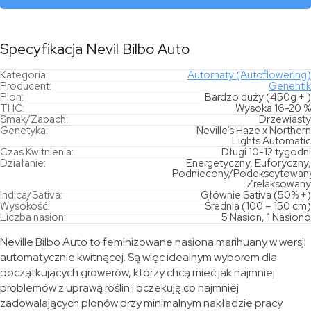
Specyfikacja Nevil Bilbo Auto
Kategoria:
Automaty (Autoflowering)
Producent:
Genehtik
Plon:
Bardzo duży (450g + )
THC:
Wysoka 16-20 %
Smak/Zapach:
Drzewiasty
Genetyka:
Neville’s Haze x Northern
Lights Automatic
Czas Kwitnienia:
Długi 10-12 tygodni
Działanie:
Energetyczny, Euforyczny,
Podniecony/Podekscytowany
Zrelaksowany
Indica/Sativa:
Głównie Sativa (50% +)
Wysokość:
Średnia (100 – 150 cm)
Liczba nasion:
5 Nasion, 1 Nasiono
Neville Bilbo Auto to feminizowane nasiona marihuany w wersji
automatycznie kwitnącej. Są więc idealnym wyborem dla
początkujących growerów, którzy chcą mieć jak najmniej
problemów z uprawą roślin i oczekują co najmniej
zadowalających plonów przy minimalnym nakładzie pracy.