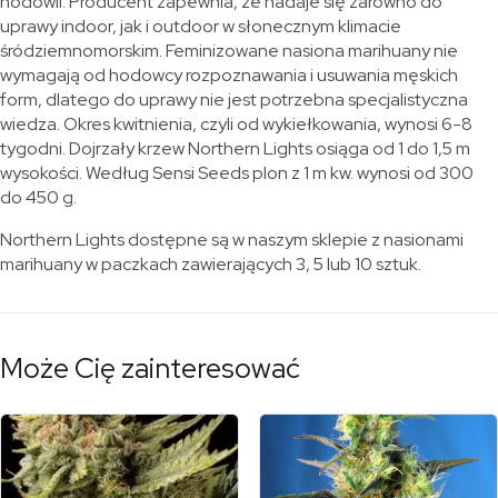
hodowli. Producent zapewnia, że nadaje się zarówno do
uprawy indoor, jak i outdoor w słonecznym klimacie
śródziemnomorskim. Feminizowane nasiona marihuany nie
wymagają od hodowcy rozpoznawania i usuwania męskich
form, dlatego do uprawy nie jest potrzebna specjalistyczna
wiedza. Okres kwitnienia, czyli od wykiełkowania, wynosi 6-8
tygodni. Dojrzały krzew Northern Lights osiąga od 1 do 1,5 m
wysokości. Według Sensi Seeds plon z 1 m kw. wynosi od 300
do 450 g.
Northern Lights dostępne są w naszym sklepie z nasionami
marihuany w paczkach zawierających 3, 5 lub 10 sztuk.
Może Cię zainteresować