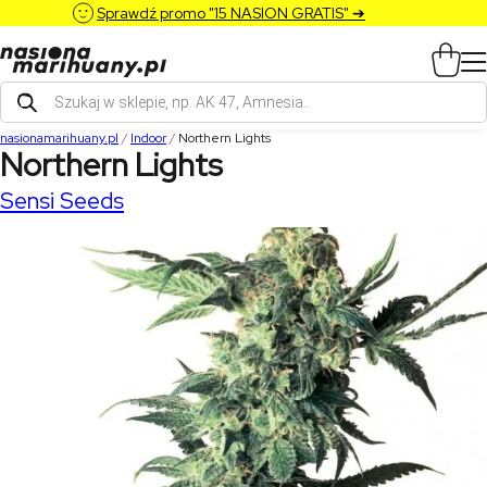
Sprawdź promo "15 NASION GRATIS" ➔
Wyszukiwarka
produktów
nasionamarihuany.pl
/
Indoor
/
Northern Lights
Northern Lights
Sensi Seeds