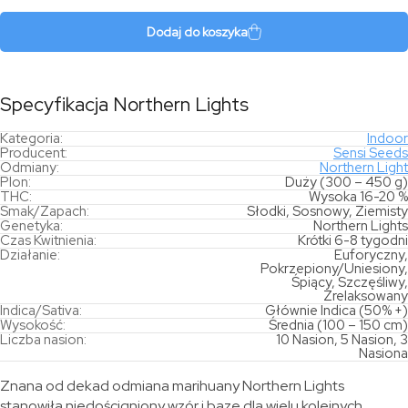
Lights
Dodaj do koszyka
Specyfikacja Northern Lights
Kategoria:
Indoor
Producent:
Sensi Seeds
Odmiany:
Northern Light
Plon:
Duży (300 – 450 g)
THC:
Wysoka 16-20 %
Smak/Zapach:
Słodki, Sosnowy, Ziemisty
Genetyka:
Northern Lights
Czas Kwitnienia:
Krótki 6-8 tygodni
Działanie:
Euforyczny,
Pokrzepiony/Uniesiony,
Śpiący, Szczęśliwy,
Zrelaksowany
Indica/Sativa:
Głównie Indica (50% +)
Wysokość:
Średnia (100 – 150 cm)
Liczba nasion:
10 Nasion, 5 Nasion, 3
Nasiona
Znana od dekad odmiana marihuany Northern Lights
stanowiła niedościgniony wzór i bazę dla wielu kolejnych