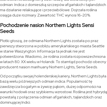
odmian. Indica z domieszką szczepów afgańskich i tajlandzkich
ma działanie relaksujące i przeciwbólowe. Dojrzała roślina
osiąga duże rozmiary. Zawartość THC wynosi 16-20%.
Pochodzenie nasion Northern Lights Sensi
Seeds
Plotki głoszą, że odmiana Northern Lights została po praz
pierwszy stworzona w pobliżu amerykańskiego miasta Seattle
w stanie Waszyngton. Informacja ta jednak nie jest
potwierdzona. Wiadomo, że roślina została rozpowszechniona
w latach 80. XX wieku w Holandii. To stamtąd pochodzi obecny
producent nasion marihuany Norhern Lights, Sensi Seeds.
Od początku swojej holenderskiej kariery, Northern Lights była
bazą wielu późniejszych odmian indica. Popularność tę
zawdzięcza bogatym w żywicę pąkom, dużej odporności na
warunki hodowli oraz szybkiemu wzrostowi. Roślina jest hybrydą
powstałą z połączenia odmian afgańskich, tajlandzkich oraz
dominującej Indici.