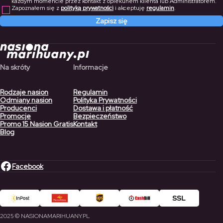
każdym momencie przez kontakt z opiekunem klienta lub Administratorem.
Zapoznałem się z
polityką prywatności
i akceptuję
regulamin
.
Zapisz się
Na skróty
Informacje
Rodzaje nasion
Regulamin
Odmiany nasion
Polityka Prywatności
Producenci
Dostawa i płatność
Promocje
Bezpieczeństwo
Promo 15 Nasion Gratis
Kontakt
Blog
Facebook
2025 © NASIONAMARIHUANY.PL