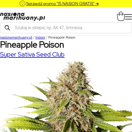
Sprawdź promo "15 NASION GRATIS" ➔
Wyszukiwarka
produktów
nasionamarihuany.pl
/
Indoor
/
Pineapple Poison
Pineapple Poison
Super Sativa Seed Club