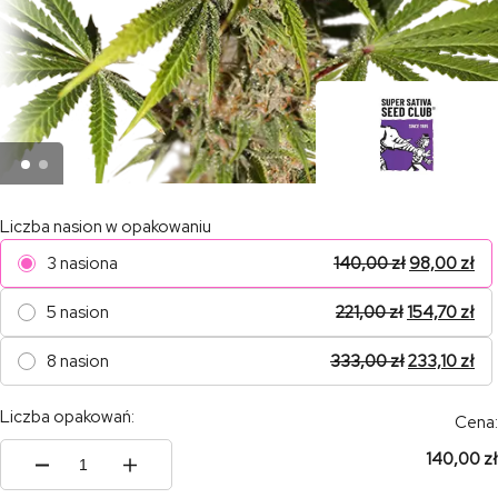
Liczba nasion w opakowaniu
3 nasiona
140,00
zł
98,00
zł
5 nasion
221,00
zł
154,70
zł
8 nasion
333,00
zł
233,10
zł
Liczba opakowań:
Cena:
140,00 zł
ilość
Pineapple