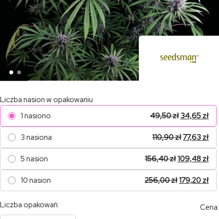
Liczba nasion w opakowaniu
1 nasiono
49,50
zł
34,65
zł
3 nasiona
110,90
zł
77,63
zł
5 nasion
156,40
zł
109,48
zł
10 nasion
256,00
zł
179,20
zł
Liczba opakowań:
Cena: