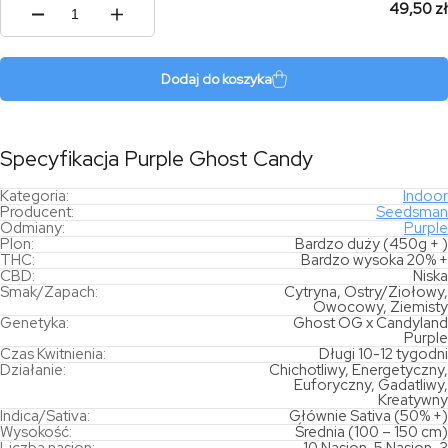
49,50 zł
ilość
Purple
Ghost
Candy
Dodaj do koszyka
Specyfikacja Purple Ghost Candy
Kategoria:
Indoor
Producent:
Seedsman
Odmiany:
Purple
Plon:
Bardzo duży (450g + )
THC:
Bardzo wysoka 20% +
CBD:
Niska
Smak/Zapach:
Cytryna, Ostry/Ziołowy,
Owocowy, Ziemisty
Genetyka:
Ghost OG x Candyland
Purple
Czas Kwitnienia:
Długi 10-12 tygodni
Działanie:
Chichotliwy, Energetyczny,
Euforyczny, Gadatliwy,
Kreatywny
Indica/Sativa:
Głównie Sativa (50% +)
Wysokość:
Średnia (100 – 150 cm)