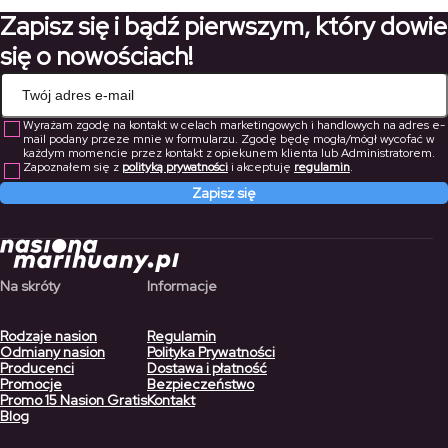
437,50 zł
do
Zapisz się i bądź pierwszym, który dowie
299,25 z
się o nowościach!
Wyrażam zgodę na kontakt w celach marketingowych i handlowych na adres e-
mail podany przeze mnie w formularzu. Zgodę będę mogła/mógł wycofać w
każdym momencie przez kontakt z opiekunem klienta lub Administratorem.
Zapoznałem się z
polityką prywatności
i akceptuję
regulamin
.
Zapisz się
Na skróty
Informacje
Rodzaje nasion
Regulamin
Odmiany nasion
Polityka Prywatności
Producenci
Dostawa i płatność
Promocje
Bezpieczeństwo
Promo 15 Nasion Gratis
Kontakt
Blog