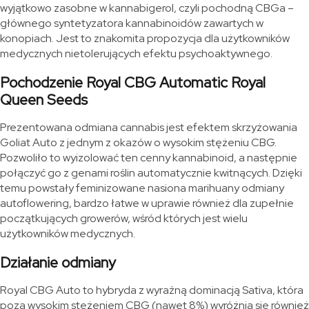
wyjątkowo zasobne w kannabigerol, czyli pochodną CBGa –
głównego syntetyzatora kannabinoidów zawartych w
konopiach. Jest to znakomita propozycja dla użytkowników
medycznych nietolerujących efektu psychoaktywnego.
Pochodzenie Royal CBG Automatic Royal
Queen Seeds
Prezentowana odmiana cannabis jest efektem skrzyżowania
Goliat Auto z jednym z okazów o wysokim stężeniu CBG.
Pozwoliło to wyizolować ten cenny kannabinoid, a następnie
połączyć go z genami roślin automatycznie kwitnących. Dzięki
temu powstały feminizowane nasiona marihuany odmiany
autoflowering, bardzo łatwe w uprawie również dla zupełnie
początkujących growerów, wśród których jest wielu
użytkowników medycznych.
Działanie odmiany
Royal CBG Auto to hybryda z wyraźną dominacją Sativa, która
poza wysokim stężeniem CBG (nawet 8%) wyróżnia się również