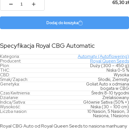
65,30 zł
ilość
Royal
CBG
Automatic
Dodaj do koszyka
Specyfikacja Royal CBG Automatic
Kategoria:
Automaty (Autoflowering)
Producent:
Royal Queen Seeds
Plon:
Duży (300 – 450 g)
THC:
Niska 0-5 %
CBD:
Wysoka
Smak/Zapach:
Słodki, Ziemisty
Genetyka:
Goliat Auto x odmiana
bogata w CBG
Czas Kwitnienia:
Średni 8-10 tygodni
Działanie:
Zrelaksowany
Indica/Sativa:
Głównie Sativa (50% +)
Wysokość:
Niska (30 – 100 cm)
Liczba nasion:
10 Nasion, 5 Nasion, 3
Nasiona, 1 Nasiono
Royal CBG Auto od Royal Queen Seeds to nasiona marihuany