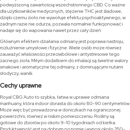
podwyższoną zawartością wszechstronnego CBD. Co ważne
dla użytkowników medycznych, stężenie THC jest śladowe,
dzięki czemu zioło nie wywołuje efektu psychoaktywnego, w
żadnym razie nie odurza, pozwala normalnie funkcjonować i
nadaje się do wapowania nawet przez cały dzień.
Głównym efektem działania odmiany jest poprawa nastroju,
rozluźnienie umysłowe i fizyczne. Wiele osób może również
zauważyć właściwości przeciwbólowe i antystresowe tego
zacnego zioła. Miłym dodatkiem do inhalacji są świetne walory
smakowe i aromatyczne tej odmiany, z dominującymi nutami
słodyczy, wanilii.
Cechy uprawne
Royal CBG Auto to szybka, łatwa w uprawie odmiana
marihuany, która indoor dorasta do około 80-90 centymetrów.
Może więc być prowadzona w doniczkach na ograniczonej
powierzchni, również w niskim pomieszczeniu. Rośliny są
gotowe do zbiorów po około 9-10 tygodniach od kiełka.
Produktywność jest na dobrym poziomie i wynosi około 350-