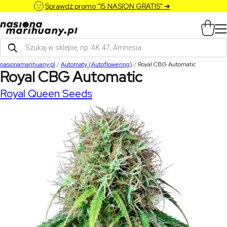
Sprawdź promo "15 NASION GRATIS" ➔
Wyszukiwarka
produktów
nasionamarihuany.pl
/
Automaty (Autoflowering)
/
Royal CBG Automatic
Royal CBG Automatic
Royal Queen Seeds