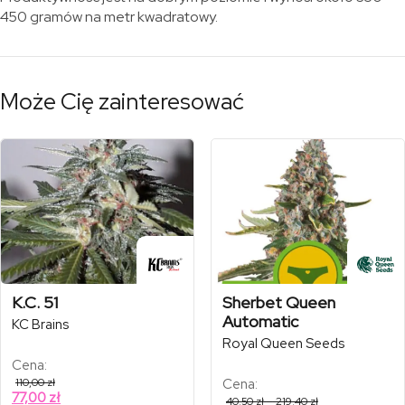
450 gramów na metr kwadratowy.
Może Cię zainteresować
K.C. 51
Sherbet Queen
Automatic
KC Brains
Royal Queen Seeds
Cena:
110,00
zł
Cena:
77,00
zł
Zakres
40,50
zł
–
219,40
zł