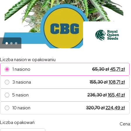
Liczba nasion w opakowaniu
1 nasiono
65,30
zł
45,71
zł
3 nasiona
155,30
zł
108,71
zł
5 nasion
236,30
zł
165,41
zł
10 nasion
320,70
zł
224,49
zł
Liczba opakowań:
Cena: