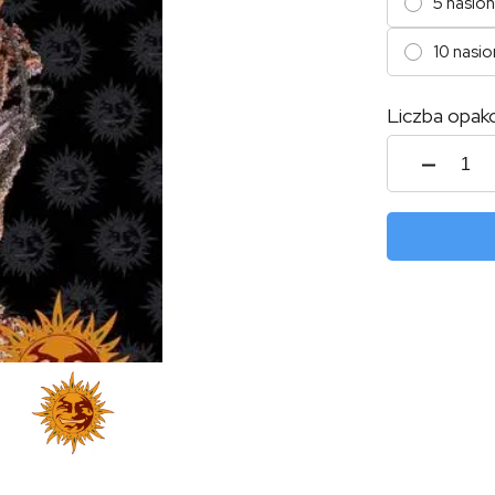
5 nasion
10 nasio
Liczba opak
ilość
Runtz
Auto