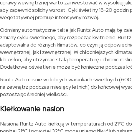
uprawy wewnętrznej warto zainwestować w wysokiej jak
aby zapewnić solidny wzrost. Cykl świetlny 18-20 godzin
wegetatywnej promuje intensywny rozwój.
Odmiany automatyczne takie jak Runtz Auto mają tę zal
zmiany cyklu świetlnego, aby rozpocząć kwitnienie. Runtz
adaptowalna do różnych klimatów, co czyni ją odpowiedn
wewnętrznej, jak i zewnętrznej. W chłodniejszych klimata
lub osłon, aby utrzymać stałą temperaturę i chronić rośl
Dodatkowe oświetlenie może być konieczne podczas kró
Runtz Auto rośnie w dobrych warunkach świetlnych (6
na zewnątrz podczas miesięcy letnich) do końcowej wyso
pozostając średniej wielkości.
Kiełkowanie nasion
Nasiona Runtz Auto kiełkują w temperaturach od 21°C d
poniżej 21°C i powyżej 32°C mogą uniemożliwić lub zabur