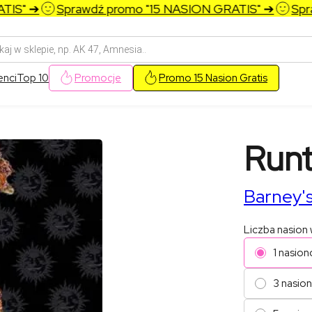
" ➔
Sprawdź promo "15 NASION GRATIS" ➔
Sprawd
arka
w
enci
Top 10
Promocje
Promo 15 Nasion Gratis
Runt
Barney'
Liczba nasion
1 nasion
3 nasio