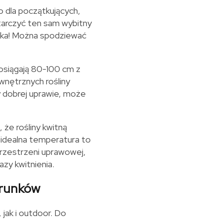
o dla początkujących,
tarczyć ten sam wybitny
onka! Można spodziewać
 osiągają 80-100 cm z
nętrznych rośliny
 dobrej uprawie, może
że rośliny kwitną
 idealna temperatura to
przestrzeni uprawowej,
zy kwitnienia.
arunków
 jak i outdoor. Do