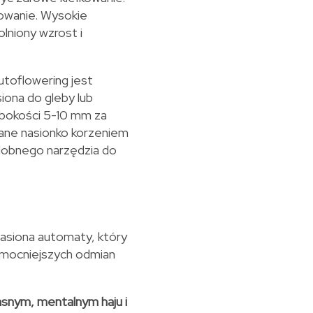
kowanie. Wysokie
niony wzrost i
utoflowering jest
iona do gleby lub
bokości 5-10 mm za
wane nasionko korzeniem
podobnego narzędzia do
asiona automaty, który
ajmocniejszych odmian
asnym, mentalnym haju i