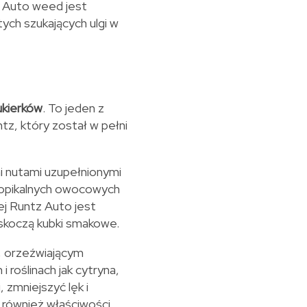
z Auto weed jest
tych szukających ulgi w
ukierków
. To jeden z
z, który został w pełni
i nutami uzupełnionymi
ropikalnych owocowych
ej Runtz Auto jest
askoczą kubki smakowe.
, orzeźwiającym
 roślinach jak cytryna,
zmniejszyć lęk i
 również właściwości