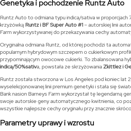
Genetyka i pochodzenie Runtz Auto
Runtz Auto to odmiana typu indica/sativa w proporcjach
krzyżówką
Runtz i BF Super Auto #1
– autorskiej linii au
Farm wykorzystywanej do przekazywania cechy automaty
Oryginalna odmiana Runtz, od której pochodzi ta automat
popularnym hybrydowym szczepem o cukierkowym profi
przypominającym owocowe cukierki. To zbalansowana h
indica/50%sativ
a, powstała ze skrzyżowania
Zkittlez i G
Runtz została stworzona w Los Angeles pod koniec lat 2
wyselekcjonowanej linii premium genetyki i stała się ś
Bank nasion Barneys Farm wykorzystał tę legendarną gen
swoje autorskie geny automatycznego kwitnienia, co po
wszystkie najlepsze cechy oryginału przy znacznie skróc
Parametry uprawy i wzrostu