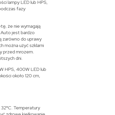
ości lampy LED lub HPS,
 podczas fazy
etę, że nie wymagają
 Auto jest bardzo
ią zarówno do uprawy
ch można użyć szklarni
iny przed mrozem.
tszych dni.
00W HPS, 400W LED lub
kości około 120 cm,
o 32°C. Temperatury
zyć zdrowe kiełkowanie.