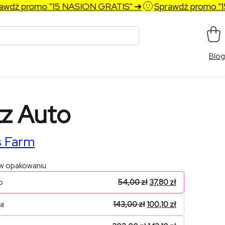
ź promo "15 NASION GRATIS" ➔
Sprawdź promo "15 
Blog
z Auto
s Farm
 w opakowaniu
o
54,00
zł
37,80
zł
na
143,00
zł
100,10
zł