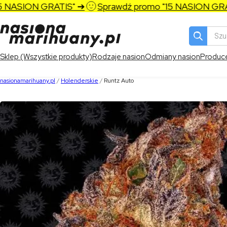
ASION GRATIS" ➔
Sprawdź promo "15 NASION GRATIS
Wyszukiw
produktó
Sklep (Wszystkie produkty)
Rodzaje nasion
Odmiany nasion
Produc
nasionamarihuany.pl
/
Holenderskie
/
Runtz Auto