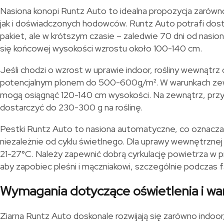
Nasiona konopi Runtz Auto to idealna propozycja zarówn
jak i doświadczonych hodowców. Runtz Auto potrafi dos
pakiet, ale w krótszym czasie – zaledwie 70 dni od nasi
się końcowej wysokości wzrostu około 100-140 cm.
Jeśli chodzi o wzrost w uprawie indoor, rośliny wewnątrz
potencjalnym plonem do 500-600g/m². W warunkach zew
mogą osiągnąć 120-140 cm wysokości. Na zewnątrz, przy
dostarczyć do 230-300 g na roślinę.
Pestki Runtz Auto to nasiona automatyczne, co oznacza, 
niezależnie od cyklu świetlnego. Dla uprawy wewnętrznej
21-27°C. Należy zapewnić dobrą cyrkulację powietrza w 
aby zapobiec pleśni i mączniakowi, szczególnie podczas fa
Wymagania dotyczące oświetlenia i w
Ziarna Runtz Auto doskonale rozwijają się zarówno indoor,