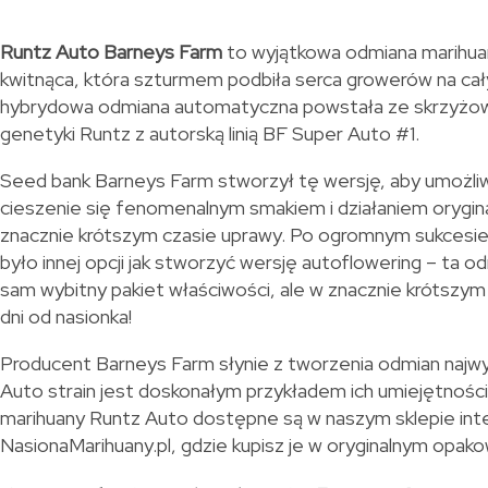
Runtz Auto Barneys Farm
to wyjątkowa odmiana marihu
kwitnąca, która szturmem podbiła serca growerów na cał
hybrydowa odmiana automatyczna powstała ze skrzyżow
genetyki Runtz z autorską linią BF Super Auto #1.
Seed bank Barneys Farm stworzył tę wersję, aby umożl
cieszenie się fenomenalnym smakiem i działaniem orygina
znacznie krótszym czasie uprawy. Po ogromnym sukcesie 
było innej opcji jak stworzyć wersję autoflowering – ta 
sam wybitny pakiet właściwości, ale w znacznie krótszym
dni od nasionka!
Producent Barneys Farm słynie z tworzenia odmian najwyż
Auto strain jest doskonałym przykładem ich umiejętnośc
marihuany Runtz Auto dostępne są w naszym sklepie i
NasionaMarihuany.pl, gdzie kupisz je w oryginalnym opak