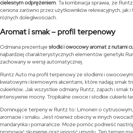
cielesnym odprężeniem
. Ta kombinacja sprawia, że Runt
ceniona zarówno przez użytkowników rekreacyjnych, jak i 
różnych dolegliwościach.
Aromat i smak – profil terpenowy
Odmiana prezentuje
słodki i owocowy aromat z nutami c
najbardziej charakterystycznych elementów genetyki Runt
zachowany w wersji automatycznej.
Runtz Auto ma profil terpenowy ze słodkimi i owocowym
kwiatowymi i kremowymi akcentami, które nadają smak t
cukierków. Jak wszystkie odmiany Runtz, zapach i smak t
intensywnie mocny. Tropikalne owoce i słodkie cukierki ł
Dominujące terpeny w Runtz to: Limonen o cytrusowym
aromacie i smaku. Jest również obecny w innych owocach i
mandarynka i pomarańcze. Może pomóc podnieść nastrój, 
promować skupienie oraz jasność umysłu. Ten terpen ma