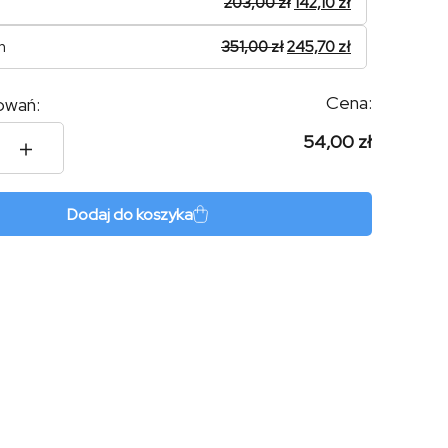
203,00
zł
142,10
zł
n
351,00
zł
245,70
zł
Cena:
owań:
54,00 zł
Dodaj do koszyka