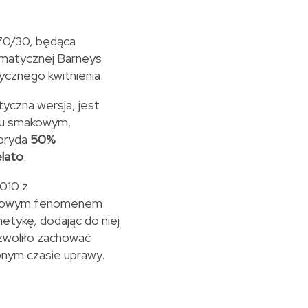
 70/30, będąca
tomatycznej Barneys
cznego kwitnienia.
yczna wersja, jest
lu smakowym,
ybryda
50%
elato
.
010 z
wiatowym fenomenem.
etykę, dodając do niej
zwoliło zachować
onym czasie uprawy.