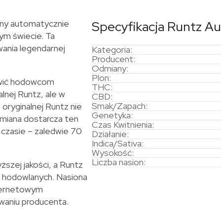
any automatycznie
Specyfikacja Runtz A
ym świecie. Ta
ania legendarnej
Kategoria:
Producent:
Odmiany:
Plon:
iwić hodowcom
THC:
lnej Runtz, ale w
CBD:
Smak/Zapach:
oryginalnej Runtz nie
Genetyka:
odmiana dostarcza ten
Czas Kwitnienia:
 czasie – zaledwie 70
Działanie:
Indica/Sativa:
Wysokość:
Liczba nasion:
szej jakości, a Runtz
i hodowlanych. Nasiona
nternetowym
owaniu producenta.