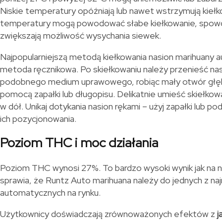
Niskie temperatury opóźniają lub nawet wstrzymują kieł
temperatury mogą powodować słabe kiełkowanie, spowol
zwiększają możliwość wysychania siewek.
Najpopularniejszą metodą kiełkowania nasion marihuany a
metoda ręcznikowa. Po skiełkowaniu należy przenieść nas
podobnego medium uprawowego, robiąc mały otwór głę
pomocą zapałki lub długopisu. Delikatnie umieść skiełko
w dół. Unikaj dotykania nasion rękami – użyj zapałki lub 
ich pozycjonowania.
Poziom THC i moc działania
Poziom THC wynosi 27%. To bardzo wysoki wynik jak na n
sprawia, że Runtz Auto marihuana należy do jednych z n
automatycznych na rynku.
Użytkownicy doświadczają zrównoważonych efektów z
j