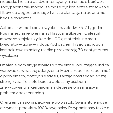
niebiesko Indica o bardzo intensywnym aromacie borówek.
Topy pachną tak mocno, że może być konieczne stosowanie
filtrów lub pogodzenie się z tym, że plantacja na pewno nie
będzie dyskretna.
Automat kwitnie bardzo szybko – w zaledwie 5-7 tygodni.
Roślina jest mniej plenna niż klasyczna Blueberry, ale i tak
można spokojnie uzyskać do 400 g materiału na metr
kwadratowy uprawy indoor. Pod dachem krzaki zachowują
kompaktowe rozmiary, rzadko przekraczają 70 centymetrów
wysokości.
Działanie odmiany jest bardzo przyjemne i odurzające. Indica
wprowadza w nastrój odprężenia. Można zupełnie zapomnieć
o problemach, pozbyć się stresu, zacząć dostrzegać lepszą
stronę życia. To zioło bardzo polecamy osobom
znerwicowanym i cierpiącym na depresję oraz mającym
problem z bezsennością.
Oferujemy nasiona pakowane po 5 sztuk. Gwarantujemy, że
otrzymasz produkt w 100% oryginalny. Przypominamy także o