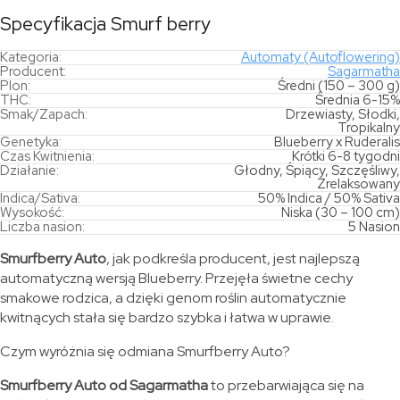
Specyfikacja Smurf berry
Kategoria:
Automaty (Autoflowering)
Producent:
Sagarmatha
Plon:
Średni (150 – 300 g)
THC:
Średnia 6-15%
Smak/Zapach:
Drzewiasty, Słodki,
Tropikalny
Genetyka:
Blueberry x Ruderalis
Czas Kwitnienia:
Krótki 6-8 tygodni
Działanie:
Głodny, Śpiący, Szczęśliwy,
Zrelaksowany
Indica/Sativa:
50% Indica / 50% Sativa
Wysokość:
Niska (30 – 100 cm)
Liczba nasion:
5 Nasion
Smurfberry Auto
, jak podkreśla producent, jest najlepszą
automatyczną wersją Blueberry. Przejęła świetne cechy
smakowe rodzica, a dzięki genom roślin automatycznie
kwitnących stała się bardzo szybka i łatwa w uprawie.
Czym wyróżnia się odmiana Smurfberry Auto?
Smurfberry Auto od Sagarmatha
to przebarwiająca się na