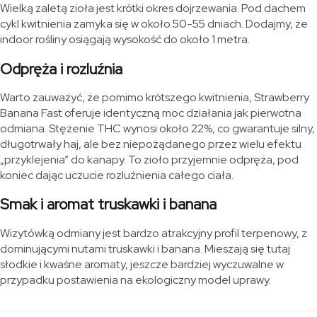
Wielką zaletą zioła jest krótki okres dojrzewania. Pod dachem
cykl kwitnienia zamyka się w około 50-55 dniach. Dodajmy, że
indoor rośliny osiągają wysokość do około 1 metra.
Odpręża i rozluźnia
Warto zauważyć, że pomimo krótszego kwitnienia, Strawberry
Banana Fast oferuje identyczną moc działania jak pierwotna
odmiana. Stężenie THC wynosi około 22%, co gwarantuje silny,
długotrwały haj, ale bez niepożądanego przez wielu efektu
„przyklejenia” do kanapy. To zioło przyjemnie odpręża, pod
koniec dając uczucie rozluźnienia całego ciała.
Smak i aromat truskawki i banana
Wizytówką odmiany jest bardzo atrakcyjny profil terpenowy, z
dominującymi nutami truskawki i banana. Mieszają się tutaj
słodkie i kwaśne aromaty, jeszcze bardziej wyczuwalne w
przypadku postawienia na ekologiczny model uprawy.