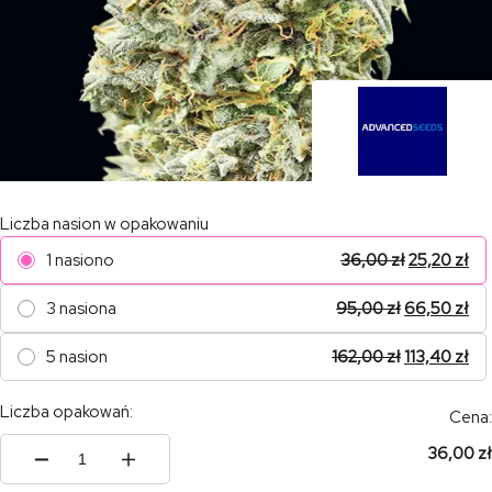
Liczba nasion w opakowaniu
1 nasiono
36,00
zł
25,20
zł
3 nasiona
95,00
zł
66,50
zł
5 nasion
162,00
zł
113,40
zł
Liczba opakowań:
Cena:
36,00 zł
ilość
Strawberry