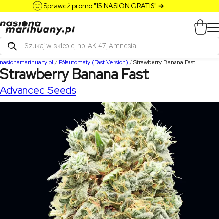
Sprawdź promo "15 NASION GRATIS" ➔
Wyszukiwarka
produktów
nasionamarihuany.pl
/
Półautomaty (Fast Version)
/
Strawberry Banana Fast
Strawberry Banana Fast
Advanced Seeds