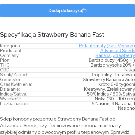
Banana
Fast
Dodaj do koszyka
Specyfikacja Strawberry Banana Fast
Kategoria:
Półautomaty (Fast Version)
Producent:
Advanced Seeds
Odmiany:
Banana
,
Strawberry
Plon:
Bardzo duży (450g + )
THC:
Bardzo wysoka 20% +
CBD:
Niska
Smak/Zapach:
Tropikalny, Truskawka
Genetyka:
Strawberry Banana x Auto
Czas Kwitnienia:
Krótki 6-8 tygodni
Działanie:
Kreatywny, Zrelaksowany
Indica/Sativa:
50% Indica / 50% Sativa
Wysokość:
Niska (30 – 100 cm)
Liczba nasion:
5 Nasion, 3 Nasiona, 1
Nasiono
Sklep konopny prezentuje Strawberry Banana Fast od
Advanced Seeds, czyli feminizowane nasiona marihuany
szybkiej odmiany o owocowym profilu terpenowym. Sprawdź,