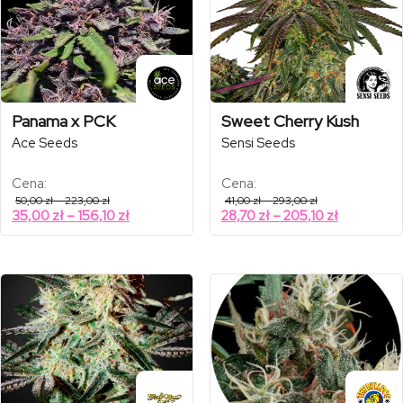
Panama x PCK
Sweet Cherry Kush
Ace Seeds
Sensi Seeds
Cena:
Cena:
Zakres
Zakres
50,00
zł
–
223,00
zł
41,00
zł
–
293,00
zł
cen:
cen:
Zakres
Zakres
35,00
zł
–
156,10
zł
28,70
zł
–
205,10
zł
od
od
cen:
cen:
50,00 zł
41,00 zł
od
od
do
do
223,00 zł
293,00 zł
35,00 zł
28,70 zł
do
do
156,10 zł
205,10 zł