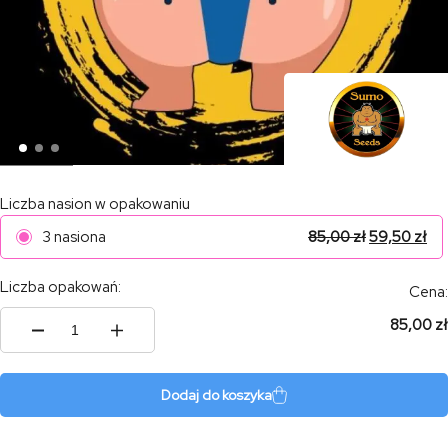
Liczba nasion w opakowaniu
3 nasiona
85,00
zł
59,50
zł
Liczba opakowań:
Cena:
85,00 zł
ilość
Sumo's
Big
Bud
Dodaj do koszyka