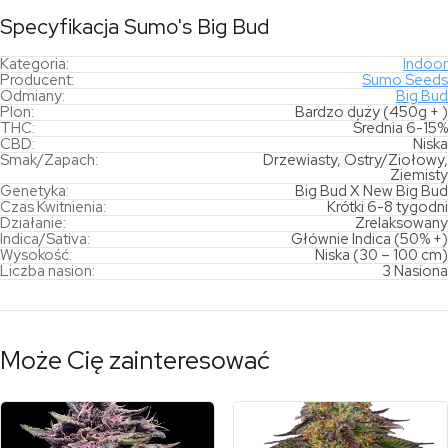
Specyfikacja Sumo's Big Bud
Kategoria:
Indoor
Producent:
Sumo Seeds
Odmiany:
Big Bud
Plon:
Bardzo duży (450g + )
THC:
Średnia 6-15%
CBD:
Niska
Smak/Zapach:
Drzewiasty, Ostry/Ziołowy,
Ziemisty
Genetyka:
Big Bud X New Big Bud
Czas Kwitnienia:
Krótki 6-8 tygodni
Działanie:
Zrelaksowany
Indica/Sativa:
Głównie Indica (50% +)
Wysokość:
Niska (30 – 100 cm)
Liczba nasion:
3 Nasiona
Może Cię zainteresować