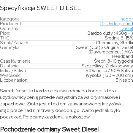
Specyfikacja SWEET DIESEL
Kategoria:
Indoor
Producent:
Dr. Underground
Odmiany:
Diesel
Plon:
Bardzo duży (450g + )
THC:
Średnia 6-15%
Smak/Zapach:
Chemiczny, Słodki
Genetyka:
Sweet (Cut) x Original Diesel
(Daywrecker cut ) AKA
Headband
Czas Kwitnienia:
Średni 8-10 tygodni
Działanie:
Szczęśliwy, Zrelaksowany
Indica/Sativa:
50% Indica / 50% Sativa
Wysokość:
Wysoka (150 – 200 cm)
Liczba nasion:
5 Nasion
Sweet Diesel to bardzo ciekawa odmiana konopi, którą
użytkownicy cenią przede wszystkim za walory smakowe i
zapachowe. Zioło jest efektem zaawansowanej krzyżówki,
stąd prace nad nim trwały dość długo. Warto jednak było
poczekać. Polecamy każdemu smakoszowi!
Pochodzenie odmiany Sweet Diesel