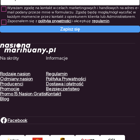
Wyrażam zgodę na kontakt w celach marketingowych i handlowych na adres e-
mail podany przeze mnie w formularzu. Zgodę będę mogła/mógł wycofać w
każdym momencie przez kontakt z opiekunem klienta lub Administratorem.
Zapoznałem się z
polityką prywatności
i akceptuję
regulamin
.
Zapisz się
Na skróty
Informacje
Rodzaje nasion
Regulamin
Odmiany nasion
Polityka Prywatności
Producenci
Dostawa i płatność
Promocje
Bezpieczeństwo
Promo 15 Nasion Gratis
Kontakt
Blog
Facebook