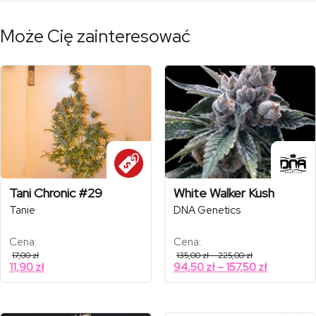
Może Cię zainteresować
Tani Chronic #29
White Walker Kush
Tanie
DNA Genetics
Cena:
Cena:
Zakres
17,00
zł
135,00
zł
–
225,00
zł
cen:
Zakres
11,90
zł
94,50
zł
–
157,50
zł
od
cen:
135,00 zł
od
do
225,00 zł
94,50 zł