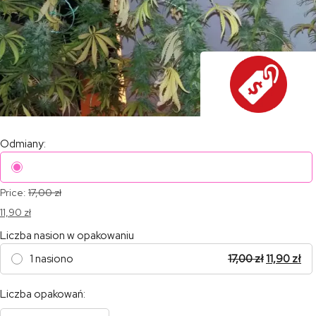
Odmiany:
Price:
17,00
zł
11,90
zł
Liczba nasion w opakowaniu
1 nasiono
17,00
zł
11,90
zł
Liczba opakowań: