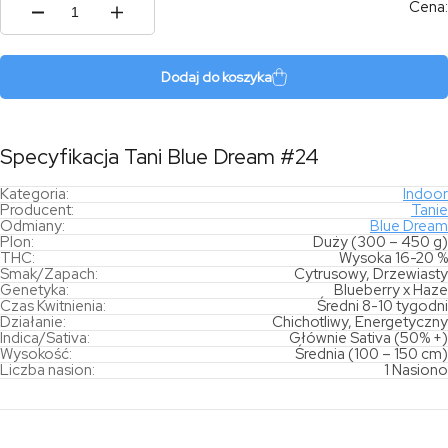
Cena:
ilość
Tani
Blue
Dream
Dodaj do koszyka
#24
Specyfikacja Tani Blue Dream #24
Kategoria:
Indoor
Producent:
Tanie
Odmiany:
Blue Dream
Plon:
Duży (300 – 450 g)
THC:
Wysoka 16-20 %
Smak/Zapach:
Cytrusowy, Drzewiasty
Genetyka:
Blueberry x Haze
Czas Kwitnienia:
Średni 8-10 tygodni
Działanie:
Chichotliwy, Energetyczny
Indica/Sativa:
Głównie Sativa (50% +)
Wysokość:
Średnia (100 – 150 cm)
Liczba nasion:
1 Nasiono