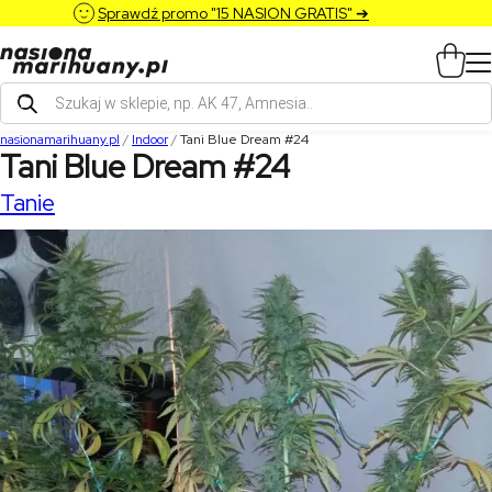
Sprawdź promo "15 NASION GRATIS" ➔
Wyszukiwarka
produktów
nasionamarihuany.pl
/
Indoor
/
Tani Blue Dream #24
Tani Blue Dream #24
Tanie