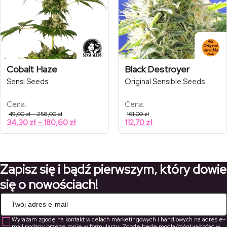
Cobalt Haze
Black Destroyer
Sensi Seeds
Original Sensible Seeds
Cena:
Cena:
Zakres
49,00
zł
–
258,00
zł
161,00
zł
cen:
Zakres
34,30
zł
–
180,60
zł
112,70
zł
od
cen:
49,00 zł
od
do
258,00 zł
34,30 zł
do
Zapisz się i bądź pierwszym, który dowie
180,60 zł
się o nowościach!
Wyrażam zgodę na kontakt w celach marketingowych i handlowych na adres e-
mail podany przeze mnie w formularzu. Zgodę będę mogła/mógł wycofać w