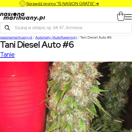
Sprawdź promo "15 NASION GRATIS" ➔
Wyszukiwarka
produktów
nasionamarihuany.pl
/
Automaty (Autoflowering)
/
Tani Diesel Auto #6
Tani Diesel Auto #6
Tanie