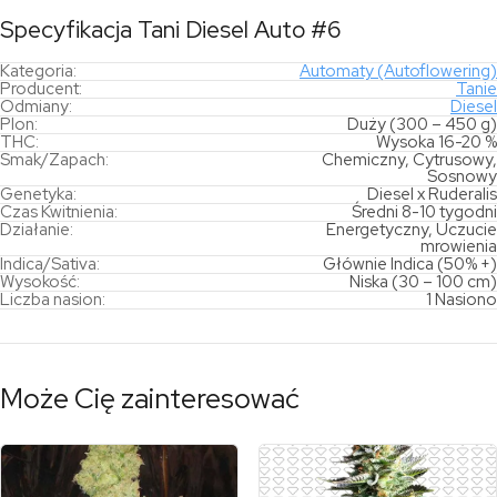
Specyfikacja Tani Diesel Auto #6
Kategoria:
Automaty (Autoflowering)
Producent:
Tanie
Odmiany:
Diesel
Plon:
Duży (300 – 450 g)
THC:
Wysoka 16-20 %
Smak/Zapach:
Chemiczny, Cytrusowy,
Sosnowy
Genetyka:
Diesel x Ruderalis
Czas Kwitnienia:
Średni 8-10 tygodni
Działanie:
Energetyczny, Uczucie
mrowienia
Indica/Sativa:
Głównie Indica (50% +)
Wysokość:
Niska (30 – 100 cm)
Liczba nasion:
1 Nasiono
Może Cię zainteresować