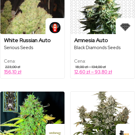
White Russian Auto
Amnesia Auto
Serious Seeds
Black Diamonds Seeds
Cena:
Cena:
Zakres
223,00
zł
18,00
zł
–
134,00
zł
cen:
Zakres
156,10
zł
12,60
zł
–
93,80
zł
od
cen:
18,00 zł
od
do
134,00 zł
12,60 zł
do
93,80 zł