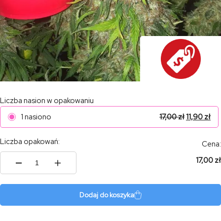
Liczba nasion w opakowaniu
1 nasiono
17,00
zł
11,90
zł
Liczba opakowań:
Cena:
17,00 zł
ilość
Tani
Diesel
Auto
Dodaj do koszyka
#6