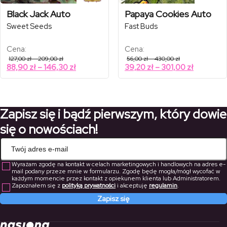
Black Jack Auto
Papaya Cookies Auto
Sweet Seeds
Fast Buds
Cena:
Cena:
Zakres
Zakres
127,00
zł
–
209,00
zł
56,00
zł
–
430,00
zł
cen:
cen:
Zakres
Zakres
88,90
zł
–
146,30
zł
39,20
zł
–
301,00
zł
od
od
cen:
cen:
127,00 zł
56,00 zł
od
od
do
do
209,00 zł
430,00 zł
88,90 zł
39,20 zł
do
do
Zapisz się i bądź pierwszym, który dowie
146,30 zł
301,00 zł
się o nowościach!
Wyrażam zgodę na kontakt w celach marketingowych i handlowych na adres e-
mail podany przeze mnie w formularzu. Zgodę będę mogła/mógł wycofać w
każdym momencie przez kontakt z opiekunem klienta lub Administratorem.
Zapoznałem się z
polityką prywatności
i akceptuję
regulamin
.
Zapisz się