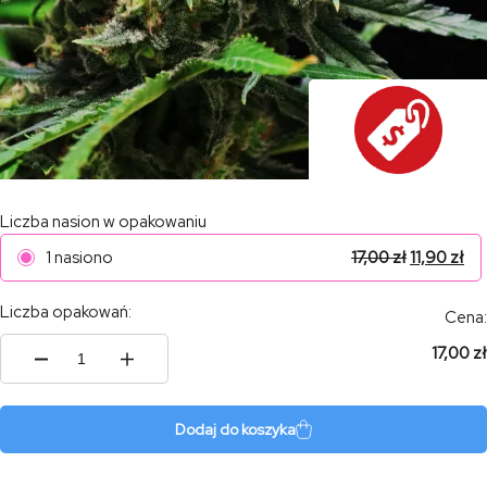
Liczba nasion w opakowaniu
1 nasiono
17,00
zł
11,90
zł
Liczba opakowań:
Cena:
17,00 zł
ilość
Tani
Kush
Auto
Dodaj do koszyka
#11