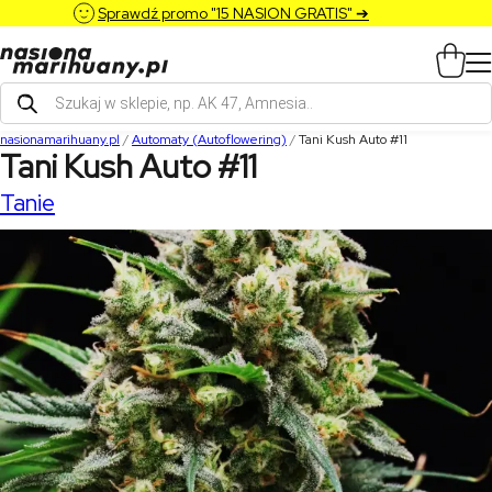
Sprawdź promo "15 NASION GRATIS" ➔
Wyszukiwarka
produktów
nasionamarihuany.pl
/
Automaty (Autoflowering)
/
Tani Kush Auto #11
Tani Kush Auto #11
Tanie