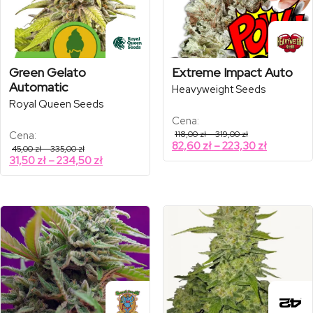
Green Gelato
Extreme Impact Auto
Automatic
Heavyweight Seeds
Royal Queen Seeds
Cena:
Zakres
Cena:
118,00
zł
–
319,00
zł
cen:
Zakres
82,60
zł
–
223,30
zł
Zakres
45,00
zł
–
335,00
zł
od
cen:
cen:
Zakres
31,50
zł
–
234,50
zł
118,00 zł
od
od
do
cen:
45,00 zł
319,00 zł
82,60 zł
od
do
do
335,00 zł
31,50 zł
223,30 zł
do
234,50 zł