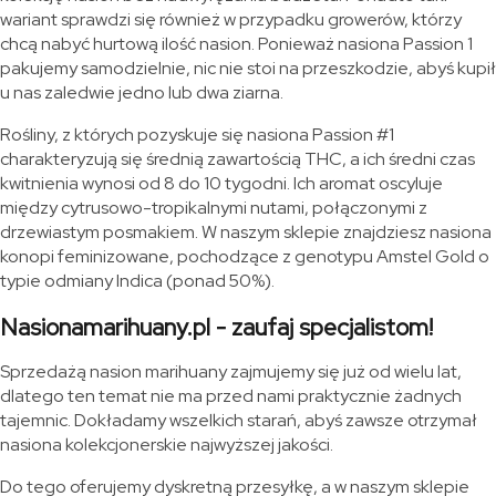
wariant sprawdzi się również w przypadku growerów, którzy
chcą nabyć hurtową ilość nasion. Ponieważ nasiona Passion 1
pakujemy samodzielnie, nic nie stoi na przeszkodzie, abyś kupił
u nas zaledwie jedno lub dwa ziarna.
Rośliny, z których pozyskuje się nasiona Passion #1
charakteryzują się średnią zawartością THC, a ich średni czas
kwitnienia wynosi od 8 do 10 tygodni. Ich aromat oscyluje
między cytrusowo-tropikalnymi nutami, połączonymi z
drzewiastym posmakiem. W naszym sklepie znajdziesz nasiona
konopi feminizowane, pochodzące z genotypu Amstel Gold o
typie odmiany Indica (ponad 50%).
Nasionamarihuany.pl - zaufaj specjalistom!
Sprzedażą nasion marihuany zajmujemy się już od wielu lat,
dlatego ten temat nie ma przed nami praktycznie żadnych
tajemnic. Dokładamy wszelkich starań, abyś zawsze otrzymał
nasiona kolekcjonerskie najwyższej jakości.
Do tego oferujemy dyskretną przesyłkę, a w naszym sklepie