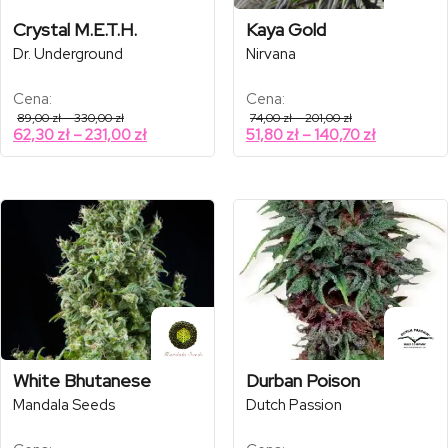
Crystal M.E.T.H.
Kaya Gold
Dr. Underground
Nirvana
Cena:
Cena:
Zakres
Zakres
89,00
zł
–
330,00
zł
74,00
zł
–
201,00
zł
cen:
cen:
Zakres
Zakres
62,30
zł
–
231,00
zł
51,80
zł
–
140,70
zł
od
od
cen:
cen:
89,00 zł
74,00 zł
od
od
do
do
330,00 zł
201,00 zł
62,30 zł
51,80 zł
do
do
231,00 zł
140,70 zł
White Bhutanese
Durban Poison
Mandala Seeds
Dutch Passion