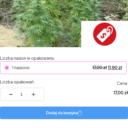
Liczba nasion w opakowaniu
1 nasiono
17,00
zł
11,90
zł
Liczba opakowań:
Cena:
17,00 zł
ilość
Tani
Passion
#1
Dodaj do koszyka