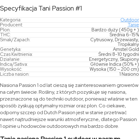
Specyfikacja Tani Passion #1
Kategoria:
Outdoor
Producent:
Tanie
Plon:
Bardzo duży (450g + )
THC:
Średnia 6-15%
Smak/Zapach:
Cytrusowy, Drzewiasty,
Tropikalny
Genetyka:
Amstel Gold
Czas Kwitnienia:
Średni 8-10 tygodni
Działanie:
Energetyczny, Skupiony
Indica/Sativa:
Głównie Indica (50% +)
Wysokość:
Wysoka (150 – 200 cm)
Liczba nasion:
1 Nasiono
Nasiona Passion 1 od lat cieszą się zainteresowaniem growerów
na całym świecie. Rośliny, z których pozyskuje się nasiona,
przeznaczone są do techniki outdoor, ponieważ właśnie w ten
sposób zyskują optymalny rozmiar oraz plon. Co ciekawe,
odporny szczep od Dutch Passion jest w stanie przetrwać
nawet najtrudniejsze warunki atmosferyczne, dlatego Passion
1 opinie u hodowców outdoorowych ma bardzo dobre.