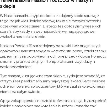
Tanie nasiona Passion 1 outdoor w naszym
sklepie
W Nasionamarihuany.pl doskonale zdajemy sobie sprawę z
tego, że jak wielu kolekcjonerów, tak wiele różnych potrzeb i
oczekiwań wobec ziaren. Dlatego też dołożyliśmy wszelkich
starań, aby każdy, nawet najbardziej wymagający grower
znalazł u nas coś dla siebie.
Nasiona Passion #1 sprzedajemy na sztuki, bez oryginalnych
opakowań. Umieszczamy je w woreczki strunowe, dzięki czemu
zapewniamy im odpowiednią ochronę przed wilgocią. Ponadto
chronimy je przed skrajnymi temperaturami i zbyt dużym
nasłonecznieniem.
Tym samym, kupując w naszym sklepie, zyskujesz pewność, że
otrzymujesz pestki marihuany najwyższej jakości. Są to nasiona
od renomowanych producentów, którym zaufali kolekcjonerzy
niemal na całym świecie.
Opcja zakupu pestek na sztuki to świetna okazja, by uzupełnić
kolekcję nasion bez nadwyrężania budżetu. Ponadto taki