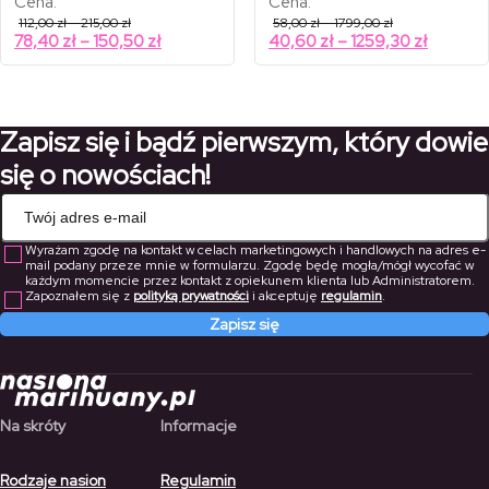
Cena:
Cena:
Zakres
Zakres
112,00
zł
–
215,00
zł
58,00
zł
–
1799,00
zł
cen:
cen:
Zakres
Zakres
78,40
zł
–
150,50
zł
40,60
zł
–
1259,30
zł
od
od
cen:
cen:
112,00 zł
58,00 zł
od
od
do
do
215,00 zł
1799,00 zł
78,40 zł
40,60 z
do
do
Zapisz się i bądź pierwszym, który dowie
150,50 zł
1259,30 
się o nowościach!
Wyrażam zgodę na kontakt w celach marketingowych i handlowych na adres e-
mail podany przeze mnie w formularzu. Zgodę będę mogła/mógł wycofać w
każdym momencie przez kontakt z opiekunem klienta lub Administratorem.
Zapoznałem się z
polityką prywatności
i akceptuję
regulamin
.
Zapisz się
Na skróty
Informacje
Rodzaje nasion
Regulamin