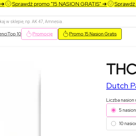
Sprawdź promo "15 NASION GRATIS" ➔
Sprawdź pr
arka
w
enci
Top 10
Promocje
Promo 15 Nasion Gratis
THC
Dutch P
Liczba nasion
5 nasion
10 nasio