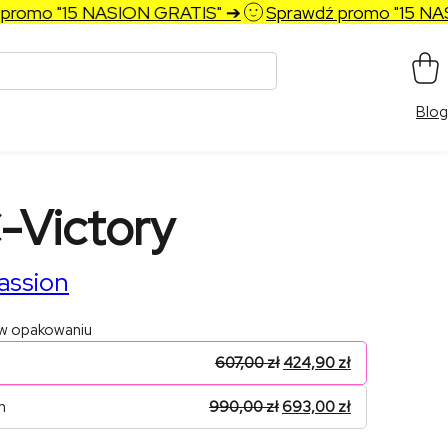
omo "15 NASION GRATIS" ➔
Sprawdź promo "15 NASI
Blog
-Victory
assion
 w opakowaniu
607,00
zł
424,90
zł
n
990,00
zł
693,00
zł