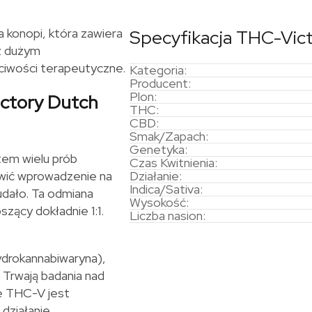
 konopi, która zawiera
Specyfikacja THC-Vic
z dużym
iwości terapeutyczne.
Kategoria:
Producent:
Plon:
ictory Dutch
THC:
CBD:
Smak/Zapach:
Genetyka:
em wielu prób
Czas Kwitnienia:
iwić wprowadzenie na
Działanie:
Indica/Sativa:
udało. Ta odmiana
Wysokość:
ący dokładnie 1:1.
Liczba nasion:
drokannabiwaryna),
 Trwają badania nad
że THC-V jest
działanie