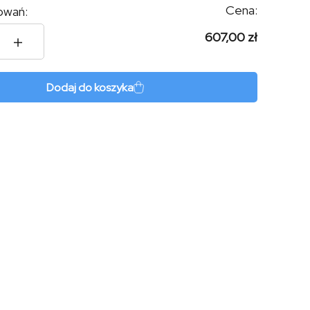
Cena:
owań:
607,00 zł
ry
Dodaj do koszyka