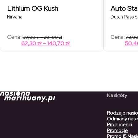
Lithium OG Kush
Auto Sta
Nirvana
Dutch Passio
Zakres
Cena:
Cena:
89,00
zł
–
201,00
zł
72,0
cen:
Zakres
62,30
zł
–
140,70
zł
50,
od
cen:
89,00 zł
od
do
201,00 zł
62,30 zł
do
140,70 zł
Na skróty
Rodzaje nasi
Odmiany nasi
Producenci
Promocje
Promo 15 Nasi