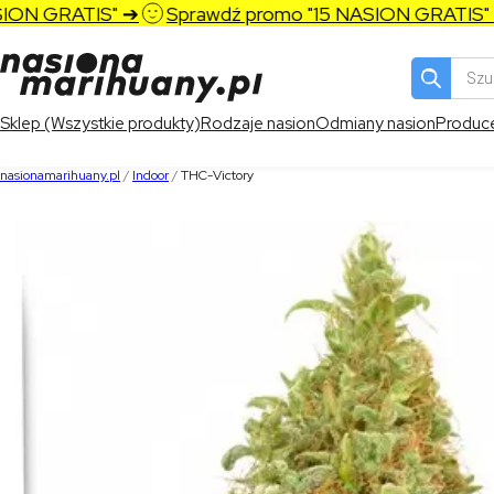
N GRATIS" ➔
Sprawdź promo "15 NASION GRATIS" ➔
Wyszukiw
produktó
Sklep (Wszystkie produkty)
Rodzaje nasion
Odmiany nasion
Produc
nasionamarihuany.pl
/
Indoor
/
THC-Victory