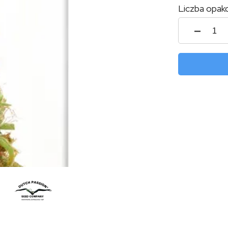
Liczba opak
ilość
THC-
Victo