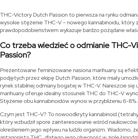
THC-Victory Dutch Passion to pierwsza na rynku odmiana
wysokie stężenie THC-V – nowego kannabinoidu, który 
prawdopodobieństwem wykazuje bardzo pożądane właśc
Co trzeba wiedzieć o odmianie THC-V
Passion?
Prezentowane feminizowane nasiona marihuany są efekt
podjętych przez ekipę Dutch Passion, które miały umożl
rynek stabilnej odmiany bogatej w THC-V. Nareszcie się 
marihuany oferuje idealny stosunek THC do THC-V wynosz
Stężenie obu kannabinoidów wynosi w przybliżeniu 6-8%.
Czym jest THC-V? To nowoodkryty kannabinoid (tetrahy
który wzbudził spore zainteresowanie wśród naukowców.
określeniem jego wpływu na ludzki organizm. Wiadomo, 
antagonistą THC, dlatego jego obecność w ziole łagodzi 