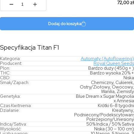
72,00 zł
ilość
Titan
F1
Dodaj do koszyka
Specyfikacja Titan F1
Kategoria:
Automaty (Autoflowering)
Producent:
Royal Queen Seeds
Plon:
Bardzo duży (450g + )
THC:
Bardzo wysoka 20% +
CBD:
Niska
Smak/Zapach:
Chemiczny, Cukierek,
Ostry/Ziołowy, Owocowy,
Wanilia, Ziemisty
Genetyka:
Blue Dream x Sugar Magnolia
x Amnesia
Czas Kwitnienia:
Krótki 6-8 tygodni
Działanie:
Kreatywny,
Podniecony/Podekscytowany
Pokrzepiony/Uniesiony
Indica/Sativa:
50% Indica / 50% Sativa
Wysokość:
Niska (30 – 100 cm)
Liczba nasion:
10 Nasion, 5 Nasion, 3