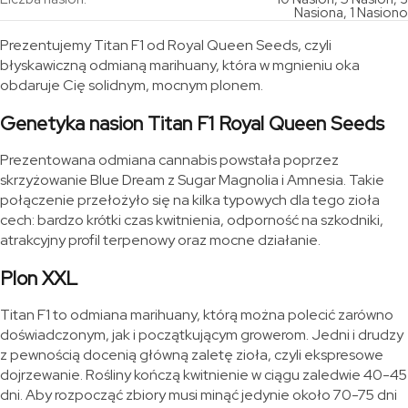
Nasiona, 1 Nasiono
Prezentujemy Titan F1 od Royal Queen Seeds, czyli
błyskawiczną odmianą marihuany, która w mgnieniu oka
obdaruje Cię solidnym, mocnym plonem.
Genetyka nasion Titan F1 Royal Queen Seeds
Prezentowana odmiana cannabis powstała poprzez
skrzyżowanie Blue Dream z Sugar Magnolia i Amnesia. Takie
połączenie przełożyło się na kilka typowych dla tego zioła
cech: bardzo krótki czas kwitnienia, odporność na szkodniki,
atrakcyjny profil terpenowy oraz mocne działanie.
Plon XXL
Titan F1 to odmiana marihuany, którą można polecić zarówno
doświadczonym, jak i początkującym growerom. Jedni i drudzy
z pewnością docenią główną zaletę zioła, czyli ekspresowe
dojrzewanie. Rośliny kończą kwitnienie w ciągu zaledwie 40-45
dni. Aby rozpocząć zbiory musi minąć jedynie około 70-75 dni