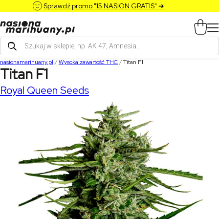
Sprawdź promo "15 NASION GRATIS" ➔
Wyszukiwarka
produktów
nasionamarihuany.pl
/
Wysoka zawartość THC
/
Titan F1
Titan F1
Royal Queen Seeds