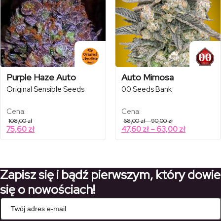
Purple Haze Auto
Auto Mimosa
Original Sensible Seeds
00 Seeds Bank
Cena:
Cena:
Zakres
108,00
zł
68,00
zł
–
90,00
zł
cen:
Zakres
75,60
zł
47,60
zł
–
63,00
zł
od
cen:
68,00 zł
od
do
90,00 zł
47,60 zł
do
Zapisz się i bądź pierwszym, który dowie
63,00 zł
się o nowościach!