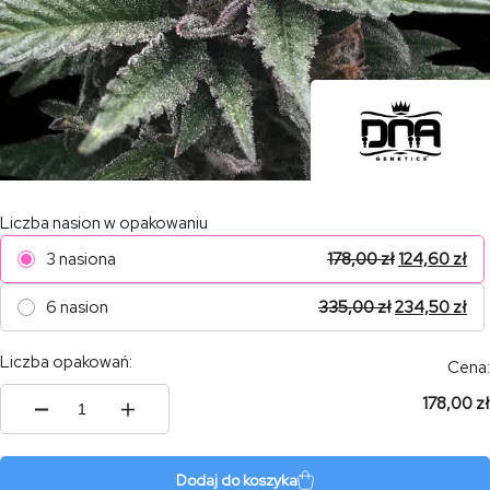
Liczba nasion w opakowaniu
3 nasiona
178,00
zł
124,60
zł
6 nasion
335,00
zł
234,50
zł
Liczba opakowań:
Cena:
178,00 zł
ilość
Triple
Scoop
Dodaj do koszyka