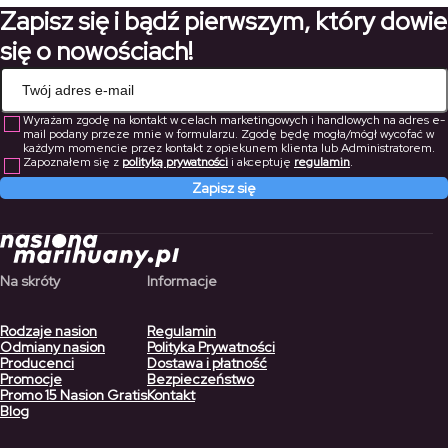
Zapisz się i bądź pierwszym, który dowie
315,00 zł
137,90 zł
się o nowościach!
Wyrażam zgodę na kontakt w celach marketingowych i handlowych na adres e-
mail podany przeze mnie w formularzu. Zgodę będę mogła/mógł wycofać w
każdym momencie przez kontakt z opiekunem klienta lub Administratorem.
Zapoznałem się z
polityką prywatności
i akceptuję
regulamin
.
Zapisz się
Na skróty
Informacje
Rodzaje nasion
Regulamin
Odmiany nasion
Polityka Prywatności
Producenci
Dostawa i płatność
Promocje
Bezpieczeństwo
Promo 15 Nasion Gratis
Kontakt
Blog