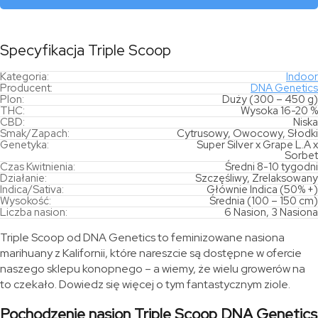
Specyfikacja Triple Scoop
Kategoria:
Indoor
Producent:
DNA Genetics
Plon:
Duży (300 – 450 g)
THC:
Wysoka 16-20 %
CBD:
Niska
Smak/Zapach:
Cytrusowy, Owocowy, Słodki
Genetyka:
Super Silver x Grape L.A x
Sorbet
Czas Kwitnienia:
Średni 8-10 tygodni
Działanie:
Szczęśliwy, Zrelaksowany
Indica/Sativa:
Głównie Indica (50% +)
Wysokość:
Średnia (100 – 150 cm)
Liczba nasion:
6 Nasion, 3 Nasiona
Triple Scoop od DNA Genetics to feminizowane nasiona
marihuany z Kalifornii, które nareszcie są dostępne w ofercie
naszego sklepu konopnego – a wiemy, że wielu growerów na
to czekało. Dowiedz się więcej o tym fantastycznym ziole.
Pochodzenie nasion Triple Scoop DNA Genetics