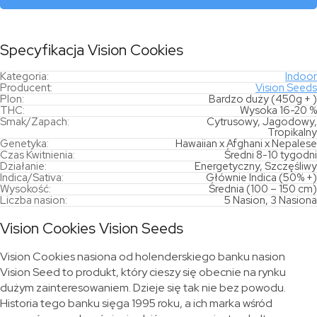
Specyfikacja Vision Cookies
Kategoria:
Indoor
Producent:
Vision Seeds
Plon:
Bardzo duży (450g + )
THC:
Wysoka 16-20 %
Smak/Zapach:
Cytrusowy, Jagodowy,
Tropikalny
Genetyka:
Hawaiian x Afghani x Nepalese
Czas Kwitnienia:
Średni 8-10 tygodni
Działanie:
Energetyczny, Szczęśliwy
Indica/Sativa:
Głównie Indica (50% +)
Wysokość:
Średnia (100 – 150 cm)
Liczba nasion:
5 Nasion, 3 Nasiona
Vision Cookies Vision Seeds
Vision Cookies nasiona od holenderskiego banku nasion
Vision Seed to produkt, który cieszy się obecnie na rynku
dużym zainteresowaniem. Dzieje się tak nie bez powodu.
Historia tego banku sięga 1995 roku, a ich marka wśród