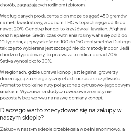
chorób, zagrażających roślinom i zbiorom.
Według danych producenta plon może osiągać 450 gramów
na metr kwadratowy, a poziom THC w topach sięga od 16 do
nawet 20%. Genotyp konopi to krzyżówka Hawaiian, Afghani
oraz Nepalese. Średni czas kwitnienia rośliny waha się od 8 do
10 tygodni, a jej wysokość od 100 do 150 centymetrów. Dlatego
tak często wybierana jest szczególnie do metody indoor. Jeśli
chodzi o typ odmiany, to przeważa tu Indica: ponad 70%.
Sativa wynosi około 30%.
W regionach, gdzie uprawa konopi jest legalna, growerzy
doceniają ją za energetyczny efekt i uczucie szczęśliwości.
Aromat to tropikalne nuty połączone z cytrusowo-jagodowym
smakiem. Wyczuwalna słodycz i owocowe aromaty nie
pozostały bez wpływu na nazwę odmiany konopi.
Dlaczego warto zdecydować się na zakupy w
naszym sklepie?
Zakupy w naszym sklepie przebiegają w pełni anonimowo, a