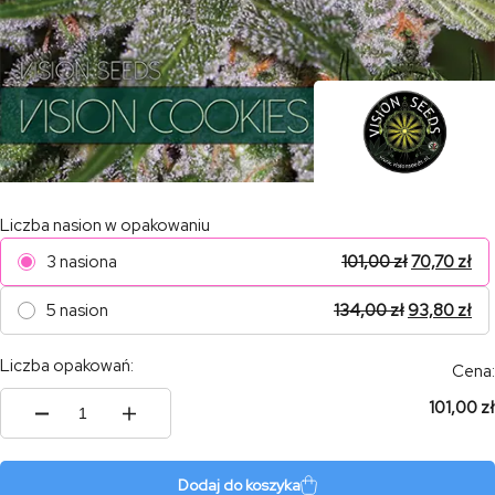
Liczba nasion w opakowaniu
3 nasiona
101,00
zł
70,70
zł
5 nasion
134,00
zł
93,80
zł
Liczba opakowań:
Cena:
101,00 zł
ilość
Vision
Cookies
Dodaj do koszyka