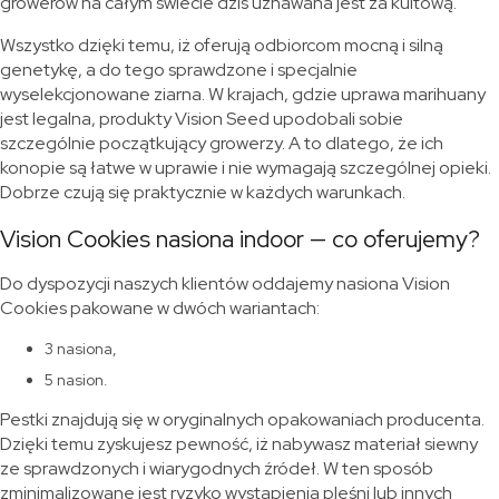
growerów na całym świecie dziś uznawana jest za kultową.
Wszystko dzięki temu, iż oferują odbiorcom mocną i silną
genetykę, a do tego sprawdzone i specjalnie
wyselekcjonowane ziarna. W krajach, gdzie uprawa marihuany
jest legalna, produkty Vision Seed upodobali sobie
szczególnie początkujący growerzy. A to dlatego, że ich
konopie są łatwe w uprawie i nie wymagają szczególnej opieki.
Dobrze czują się praktycznie w każdych warunkach.
Vision Cookies nasiona indoor — co oferujemy?
Do dyspozycji naszych klientów oddajemy nasiona Vision
Cookies pakowane w dwóch wariantach:
3 nasiona,
5 nasion.
Pestki znajdują się w oryginalnych opakowaniach producenta.
Dzięki temu zyskujesz pewność, iż nabywasz materiał siewny
ze sprawdzonych i wiarygodnych źródeł. W ten sposób
zminimalizowane jest ryzyko wystąpienia pleśni lub innych