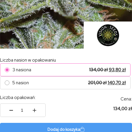
Liczba nasion w opakowaniu
3 nasiona
134,00
zł
93,80
zł
5 nasion
201,00
zł
140,70
zł
Liczba opakowań:
Cena:
134,00 zł
ilość
Wedding
Cake
x
Dodaj do koszyka
Triple