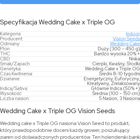
OG
Specyfikacja Wedding Cake x Triple OG
Kategoria:
Indoor
Producent:
Vision Seeds
Odmiany:
Wedding Cake
Plon:
Duży (300 – 450 g)
THC:
Bardzo wysoka 20% +
CBD:
Niska
Smak/Zapach:
Cierpki, Kwaśny, Słodki
Genetyka:
Wedding Cake x Triple OG
Czas Kwitnienia:
Średni 8-10 tygodni
Działanie:
Energetyczny, Euforyczny,
Kreatywny, Zrelaksowany
Indica/Sativa:
Głównie Indica (50% +)
Wysokość:
Średnia (100 – 150 cm)
Liczba nasion:
5 Nasion, 3 Nasiona
Wedding Cake x Triple OG Vision Seeds
Wedding cake x Triple OG nasiona Vision Seed to produkt,
który prawdopodobnie doceni każdy grower, poszukujący
ziaren od doświadczonych producentów. Ten holenderski bank