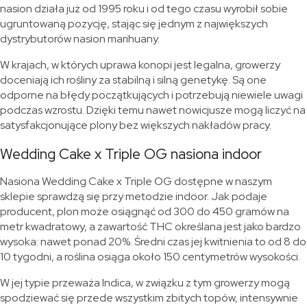
nasion działa już od 1995 roku i od tego czasu wyrobił sobie
ugruntowaną pozycję, stając się jednym z największych
dystrybutorów nasion marihuany.
W krajach, w których uprawa konopi jest legalna, growerzy
doceniają ich rośliny za stabilną i silną genetykę. Są one
odporne na błędy początkujących i potrzebują niewiele uwagi
podczas wzrostu. Dzięki temu nawet nowicjusze mogą liczyć na
satysfakcjonujące plony bez większych nakładów pracy.
Wedding Cake x Triple OG nasiona indoor
Nasiona Wedding Cake x Triple OG dostępne w naszym
sklepie sprawdzą się przy metodzie indoor. Jak podaje
producent, plon może osiągnąć od 300 do 450 gramów na
metr kwadratowy, a zawartość THC określana jest jako bardzo
wysoka: nawet ponad 20%. Średni czas jej kwitnienia to od 8 do
10 tygodni, a roślina osiąga około 150 centymetrów wysokości.
W jej typie przeważa Indica, w związku z tym growerzy mogą
spodziewać się przede wszystkim zbitych topów, intensywnie