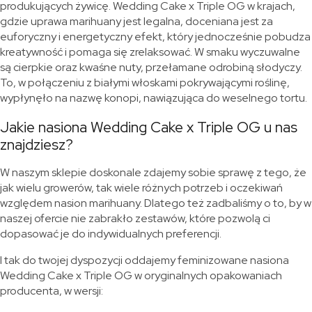
produkujących żywicę. Wedding Cake x Triple OG w krajach,
gdzie uprawa marihuany jest legalna, doceniana jest za
euforyczny i energetyczny efekt, który jednocześnie pobudza
kreatywność i pomaga się zrelaksować. W smaku wyczuwalne
są cierpkie oraz kwaśne nuty, przełamane odrobiną słodyczy.
To, w połączeniu z białymi włoskami pokrywającymi roślinę,
wypłynęło na nazwę konopi, nawiązująca do weselnego tortu.
Jakie nasiona Wedding Cake x Triple OG u nas
znajdziesz?
W naszym sklepie doskonale zdajemy sobie sprawę z tego, że
jak wielu growerów, tak wiele różnych potrzeb i oczekiwań
względem nasion marihuany. Dlatego też zadbaliśmy o to, by w
naszej ofercie nie zabrakło zestawów, które pozwolą ci
dopasować je do indywidualnych preferencji.
I tak do twojej dyspozycji oddajemy feminizowane nasiona
Wedding Cake x Triple OG w oryginalnych opakowaniach
producenta, w wersji: