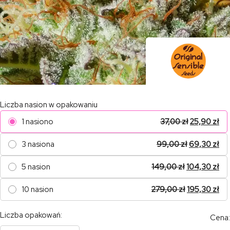
Liczba nasion w opakowaniu
1 nasiono
37,00
zł
25,90
zł
3 nasiona
99,00
zł
69,30
zł
5 nasion
149,00
zł
104,30
zł
10 nasion
279,00
zł
195,30
zł
Liczba opakowań:
Cena: