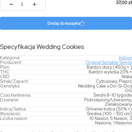
37,00 zł
ilość
Wedding
Cookies
Dodaj do koszyka
Specyfikacja Wedding Cookies
Kategoria:
Indoor
Producent:
Original Sensible Seeds
Plon:
Bardzo duży (450g + )
THC:
Bardzo wysoka 20% +
CBD:
Niska
Smak/Zapach:
Cytrusowy, Pieprz
Genetyka:
Wedding Cake x Do-Si-Dos
OG
Czas Kwitnienia:
Średni 8-10 tygodni
Działanie:
Pokrzepiony/Uniesiony,
Zrelaksowany
Indica/Sativa:
Głównie Indica (50% +)
Wysokość:
Średnia (100 – 150 cm)
Liczba nasion:
10 Nasion, 5 Nasion, 3
Nasiona, 1 Nasiono