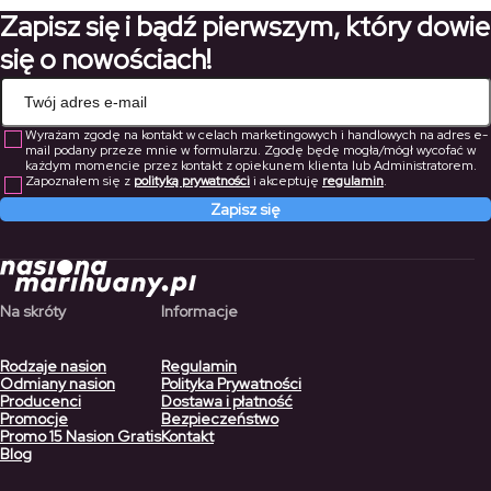
do
do
Zapisz się i bądź pierwszym, który dowie
223,30 zł
195,30 zł
się o nowościach!
Wyrażam zgodę na kontakt w celach marketingowych i handlowych na adres e-
mail podany przeze mnie w formularzu. Zgodę będę mogła/mógł wycofać w
każdym momencie przez kontakt z opiekunem klienta lub Administratorem.
Zapoznałem się z
polityką prywatności
i akceptuję
regulamin
.
Zapisz się
Na skróty
Informacje
Rodzaje nasion
Regulamin
Odmiany nasion
Polityka Prywatności
Producenci
Dostawa i płatność
Promocje
Bezpieczeństwo
Promo 15 Nasion Gratis
Kontakt
Blog