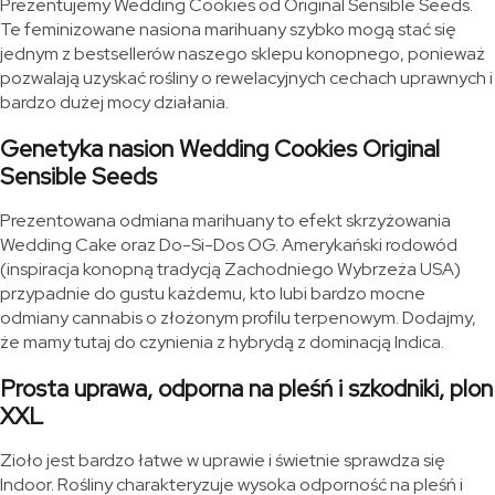
Prezentujemy Wedding Cookies od Original Sensible Seeds.
Te feminizowane nasiona marihuany szybko mogą stać się
jednym z bestsellerów naszego sklepu konopnego, ponieważ
pozwalają uzyskać rośliny o rewelacyjnych cechach uprawnych i
bardzo dużej mocy działania.
Genetyka nasion Wedding Cookies Original
Sensible Seeds
Prezentowana odmiana marihuany to efekt skrzyżowania
Wedding Cake oraz Do-Si-Dos OG. Amerykański rodowód
(inspiracja konopną tradycją Zachodniego Wybrzeża USA)
przypadnie do gustu każdemu, kto lubi bardzo mocne
odmiany cannabis o złożonym profilu terpenowym. Dodajmy,
że mamy tutaj do czynienia z hybrydą z dominacją Indica.
Prosta uprawa, odporna na pleśń i szkodniki, plon
XXL
Zioło jest bardzo łatwe w uprawie i świetnie sprawdza się
Indoor. Rośliny charakteryzuje wysoka odporność na pleśń i