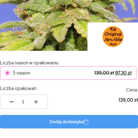
Liczba nasion w opakowaniu
5 nasion
139,00
zł
97,30
zł
Liczba opakowań:
Cena:
139,00 zł
ilość
White
Crystal
Meth
Dodaj do koszyka
Auto