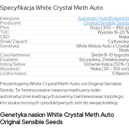
Specyfikacja White Crystal Meth Auto
Kategoria:
Automaty (Autoflowering)
Producent:
Original Sensible Seeds
Plon:
Duży (300 – 450 g)
THC:
Wysoka 16-20 %
CBD:
Niska
Smak/Zapach:
Cytrusowy
Genetyka:
White Widow Auto x Crystal
Meth
Czas Kwitnienia:
Średni 8-10 tygodni
Działanie:
Szczęśliwy, Zrelaksowany
Indica/Sativa:
Głównie Indica (50% +)
Wysokość:
Niska (30 – 100 cm)
Liczba nasion:
5 Nasion
Prezentujemy White Crystal Meth Auto od Original Sensible
Seeds. Te feminizowane nasiona marihuany roślin
automatycznie kwitnących powinny zainteresować każdego,
kto szuka mocnych i produktywnych ziół do swojej kolekcji.
Genetyka nasion White Crystal Meth Auto
Original Sensible Seeds