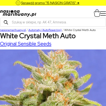
Sprawdź promo "15 NASION GRATIS" ➔
Wyszukiwarka
produktów
nasionamarihuany.pl
/
Automaty (Autoflowering)
/
White Crystal Meth Auto
White Crystal Meth Auto
Original Sensible Seeds