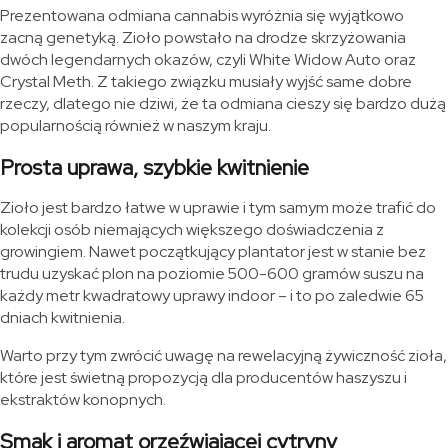
Prezentowana odmiana cannabis wyróżnia się wyjątkowo
zacną genetyką. Zioło powstało na drodze skrzyżowania
dwóch legendarnych okazów, czyli White Widow Auto oraz
Crystal Meth. Z takiego związku musiały wyjść same dobre
rzeczy, dlatego nie dziwi, że ta odmiana cieszy się bardzo dużą
popularnością również w naszym kraju.
Prosta uprawa, szybkie kwitnienie
Zioło jest bardzo łatwe w uprawie i tym samym może trafić do
kolekcji osób niemających większego doświadczenia z
growingiem. Nawet początkujący plantator jest w stanie bez
trudu uzyskać plon na poziomie 500-600 gramów suszu na
każdy metr kwadratowy uprawy indoor – i to po zaledwie 65
dniach kwitnienia.
Warto przy tym zwrócić uwagę na rewelacyjną żywiczność zioła,
które jest świetną propozycją dla producentów haszyszu i
ekstraktów konopnych.
Smak i aromat orzeźwiającej cytryny