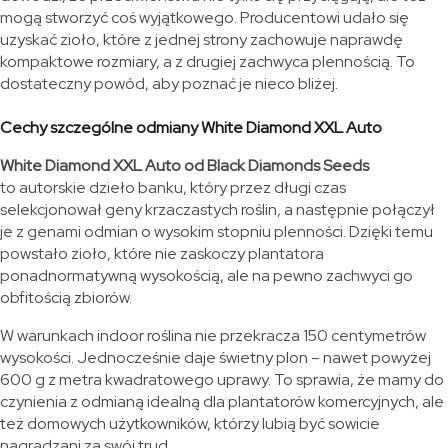
mogą stworzyć coś wyjątkowego. Producentowi udało się
uzyskać zioło, które z jednej strony zachowuje naprawdę
kompaktowe rozmiary, a z drugiej zachwyca plennością. To
dostateczny powód, aby poznać je nieco bliżej.
Cechy szczególne odmiany White Diamond XXL Auto
White Diamond XXL Auto od Black Diamonds Seeds
to autorskie dzieło banku, który przez długi czas
selekcjonował geny krzaczastych roślin, a następnie połączył
je z genami odmian o wysokim stopniu plenności. Dzięki temu
powstało zioło, które nie zaskoczy plantatora
ponadnormatywną wysokością, ale na pewno zachwyci go
obfitością zbiorów.
W warunkach indoor roślina nie przekracza 150 centymetrów
wysokości. Jednocześnie daje świetny plon – nawet powyżej
600 g z metra kwadratowego uprawy. To sprawia, że mamy do
czynienia z odmianą idealną dla plantatorów komercyjnych, ale
też domowych użytkowników, którzy lubią być sowicie
nagradzani za swój trud.