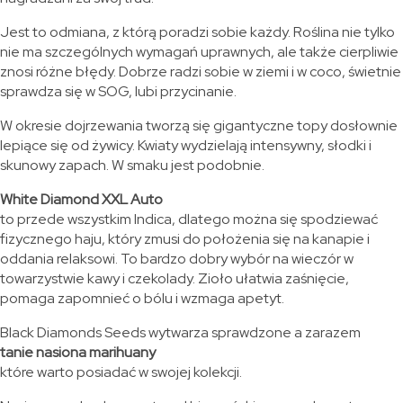
Jest to odmiana, z którą poradzi sobie każdy. Roślina nie tylko
nie ma szczególnych wymagań uprawnych, ale także cierpliwie
znosi różne błędy. Dobrze radzi sobie w ziemi i w coco, świetnie
sprawdza się w SOG, lubi przycinanie.
W okresie dojrzewania tworzą się gigantyczne topy dosłownie
lepiące się od żywicy. Kwiaty wydzielają intensywny, słodki i
skunowy zapach. W smaku jest podobnie.
White Diamond XXL Auto
to przede wszystkim Indica, dlatego można się spodziewać
fizycznego haju, który zmusi do położenia się na kanapie i
oddania relaksowi. To bardzo dobry wybór na wieczór w
towarzystwie kawy i czekolady. Zioło ułatwia zaśnięcie,
pomaga zapomnieć o bólu i wzmaga apetyt.
Black Diamonds Seeds wytwarza sprawdzone a zarazem
tanie nasiona marihuany
które warto posiadać w swojej kolekcji.