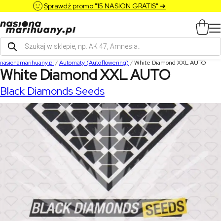
Sprawdź promo "15 NASION GRATIS" ➔
Wyszukiwarka
produktów
nasionamarihuany.pl
/
Automaty (Autoflowering)
/
White Diamond XXL AUTO
White Diamond XXL AUTO
Black Diamonds Seeds