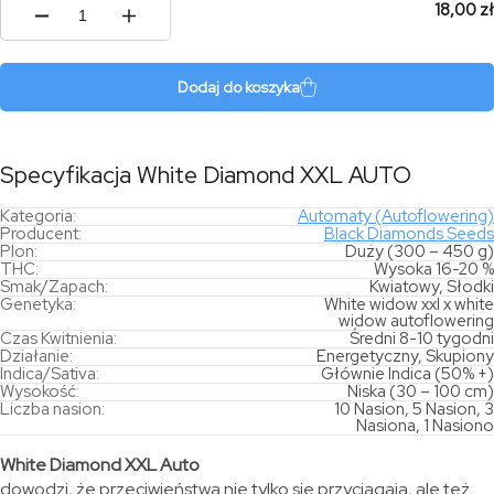
18,00 zł
ilość
White
Diamond
XXL
Dodaj do koszyka
AUTO
Specyfikacja White Diamond XXL AUTO
Kategoria:
Automaty (Autoflowering)
Producent:
Black Diamonds Seeds
Plon:
Duży (300 – 450 g)
THC:
Wysoka 16-20 %
Smak/Zapach:
Kwiatowy, Słodki
Genetyka:
White widow xxl x white
widow autoflowering
Czas Kwitnienia:
Średni 8-10 tygodni
Działanie:
Energetyczny, Skupiony
Indica/Sativa:
Głównie Indica (50% +)
Wysokość:
Niska (30 – 100 cm)
Liczba nasion:
10 Nasion, 5 Nasion, 3
Nasiona, 1 Nasiono
White Diamond XXL Auto
dowodzi, że przeciwieństwa nie tylko się przyciągają, ale też