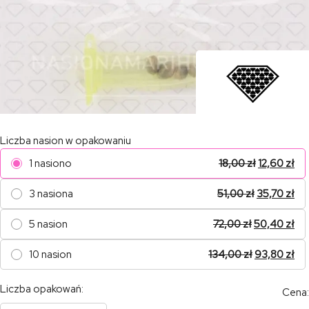
Liczba nasion w opakowaniu
1 nasiono
18,00
zł
12,60
zł
3 nasiona
51,00
zł
35,70
zł
5 nasion
72,00
zł
50,40
zł
10 nasion
134,00
zł
93,80
zł
Liczba opakowań:
Cena: