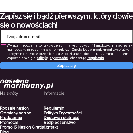
170,00 zł
75,60 zł
do
Zapisz się i bądź pierwszym, który dowie
119,00 zł
się o nowościach!
Wyrażam zgodę na kontakt w celach marketingowych i handlowych na adres e-
mail podany przeze mnie w formularzu. Zgodę będę mogła/mógł wycofać w
każdym momencie przez kontakt z opiekunem klienta lub Administratorem.
Zapoznałem się z
polityką prywatności
i akceptuję
regulamin
.
Zapisz się
Na skróty
Informacje
Rodzaje nasion
Regulamin
Odmiany nasion
Polityka Prywatności
Producenci
Dostawa i płatność
Promocje
Bezpieczeństwo
Promo 15 Nasion Gratis
Kontakt
Blog